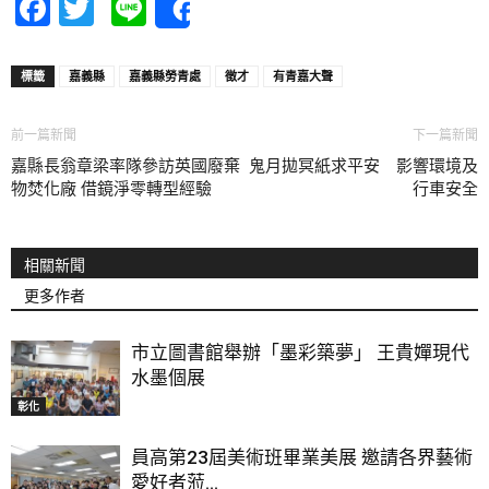
Facebook
Twitter
Line
Share
標籤
嘉義縣
嘉義縣勞青處
徵才
有青嘉大聲
前一篇新聞
下一篇新聞
嘉縣長翁章梁率隊參訪英國廢棄
鬼月拋冥紙求平安 影響環境及
物焚化廠 借鏡淨零轉型經驗
行車安全
相關新聞
更多作者
市立圖書館舉辦「墨彩築夢」 王貴嬋現代
水墨個展
彰化
員高第23屆美術班畢業美展 邀請各界藝術
愛好者蒞...