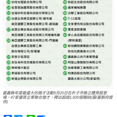
嘉義縣年度最盛大的徵才活動9月20日在朴子市縣立體育館登
場，47家優質企業聯合徵才、釋出超過1,600個職缺(圖/嘉縣府提
供)