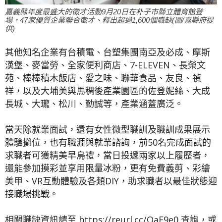
嘉義縣年度最盛大的徵才活動9月20日在朴子市縣立體育館登
場，47家優質企業聯合徵才、釋出超過1,600個職缺(圖/嘉縣府提
供)
其他知名企業有台積電、台塑集團南亞及必成、摩斯
漢堡、麥當勞、全家便利商店、7-ELEVEN、長榮文
苑、棒棒積木飯店、愛之味、聯華食品、友良、禎
祥，以及大埔美與馬稠後產業園區的佐登妮絲、大成
長城、大瓏、松川、勤誠等，產業涵蓋廣泛。
當天除就業面試，還有女性微型職訓及職訓成果展示
體驗攤位，也有職涯與就業諮詢，前50名完成面試的
求職者可獲精美早鳥禮，當日投遞兩家以上履歷者，
還能參加摸彩並享用限量冰粉，更有免費義剪、彩繪
美甲、VR互動體驗及各類DIY，助求職者以最佳狀態迎
接職場挑戰。
相關職缺資訊請至 https://reurl.cc/QaE9e0 查詢，或