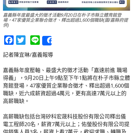
嘉義縣年度最盛大的徵才活動9月20日在朴子市縣立體育館登
場，47家優質企業聯合徵才、釋出超過1,600個職缺(圖/嘉縣府提
供)
Facebook
Twitter
Line
Share
記者陳宜琳/嘉義報導
嘉義縣年度壓軸、最盛大的徵才活動「嘉速前進 職場
得義」，9月20日上午9點至下午1點將在朴子市縣立體
育館登場，47家優質企業聯合徵才、釋出超過1,600個
職缺，近六成薪資超過4萬元，更有高達7萬元以上的
高薪職缺。
高薪職缺包括台灣矽科宏晟科技股份有限公司釋出儀
電工程師20名，薪資7萬元以上；佑螢股份有限公司提
供銷售人員3名，薪資上看7萬元，歡迎求職、轉職及