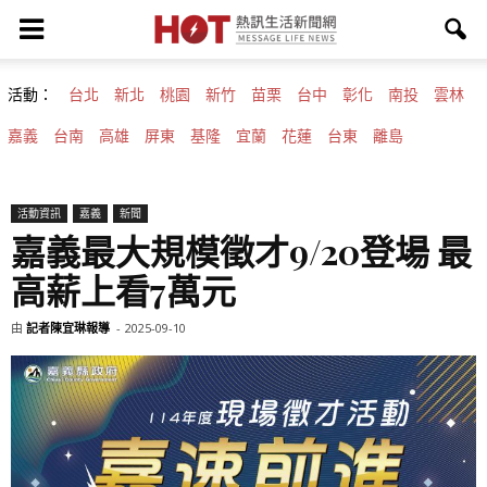
活動：
台北
新北
桃園
新竹
苗栗
台中
彰化
南投
雲林
嘉義
台南
高雄
屏東
基隆
宜蘭
花蓮
台東
離島
活動資訊
嘉義
新聞
嘉義最大規模徵才9/20登場 最
高薪上看7萬元
由
記者陳宜琳報導
-
2025-09-10