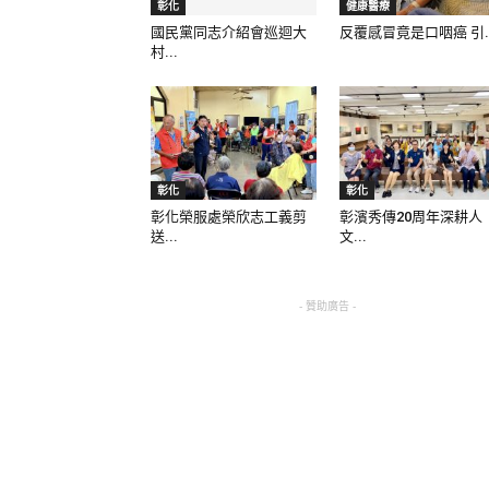
彰化
健康醫療
國民黨同志介紹會巡迴大
反覆感冒竟是口咽癌 引..
村...
彰化
彰化
彰化榮服處榮欣志工義剪
彰濱秀傳20周年深耕人
送...
文...
- 贊助廣告 -