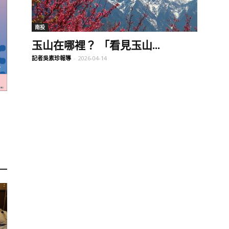
訊
南投
玉山在哪裡？ 「看見玉山...
記者吳素珍報導
-
2026-04-14
生
活
新