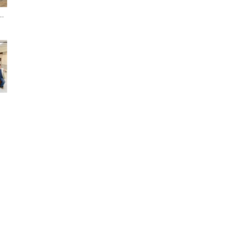
.
聞
網