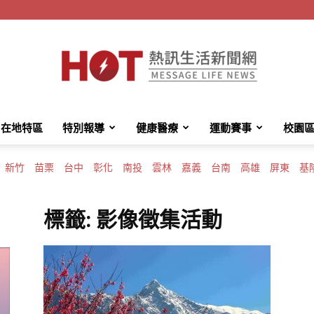
在地特區
特別報導
健康醫療
運動賽事
校園
HotMessage
新竹
苗栗
台中
彰化
南投
雲林
嘉義
台南
高雄
屏東
基
標籤: 影像徵集活動
熱