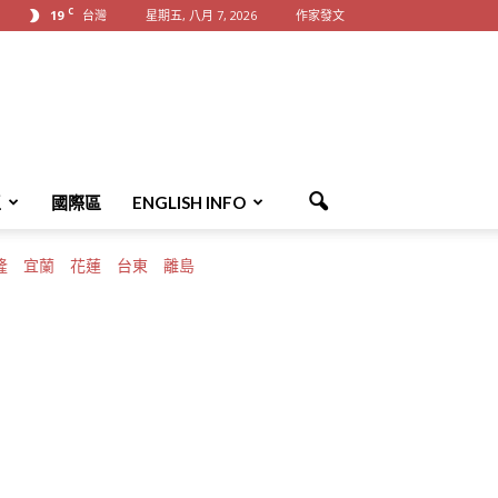
C
19
台灣
星期五, 八月 7, 2026
作家發文
區
國際區
ENGLISH INFO
隆
宜蘭
花蓮
台東
離島