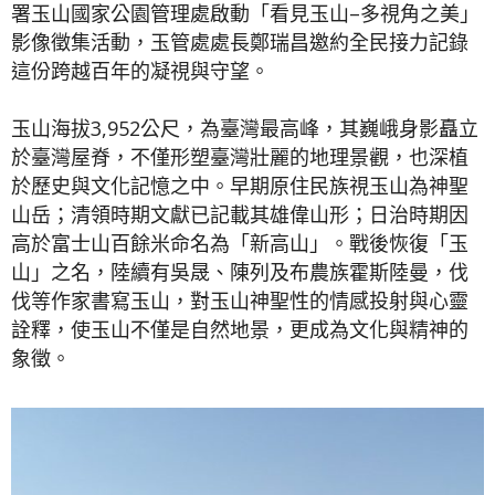
署玉山國家公園管理處啟動「看見玉山–多視角之美」
影像徵集活動，玉管處處長鄭瑞昌邀約全民接力記錄
這份跨越百年的凝視與守望。
玉山海拔3,952公尺，為臺灣最高峰，其巍峨身影矗立
於臺灣屋脊，不僅形塑臺灣壯麗的地理景觀，也深植
於歷史與文化記憶之中。早期原住民族視玉山為神聖
山岳；清領時期文獻已記載其雄偉山形；日治時期因
高於富士山百餘米命名為「新高山」。戰後恢復「玉
山」之名，陸續有吳晟、陳列及布農族霍斯陸曼，伐
伐等作家書寫玉山，對玉山神聖性的情感投射與心靈
詮釋，使玉山不僅是自然地景，更成為文化與精神的
象徵。