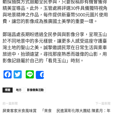
動採抽獎方式鼓勵全民參與，只要投稿即有機會獲得
精美宣導品。此外，玉管處將評選30件具備獨特視角
與地景精神之作品，每件提供新臺幣5000元圖片使用
費，讓您的影像成為推廣國土美學的重要一環。
鄭瑞昌處長期盼透過全民參與與影像分享，呈現玉山
於不同地景中的多元樣貌，讓更多人感受這座守護臺
灣土地的聖山之美。誠摯邀請民眾在日常生活與乘車
旅途中，抬頭遠望，尋找那座熟悉而雄偉的山影，用
影像記錄屬於自己的「看見玉山」時刻。
Facebook
Twitter
Line
Share
標籤
地方
影像徵集活動
前一篇新聞
下一篇新聞
屏東客家米食風味賞 「來食
民進黨彰化隊大團結 陳素月：年