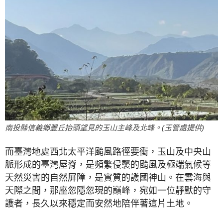
南投縣信義鄉豐丘抬頭望見的玉山主峰及北峰。(玉管處提供)
而臺灣地處西北太平洋颱風路徑要衝，玉山及中央山
脈形成的臺灣屋脊，是頻繁侵襲的颱風及極端氣候等
天然災害的自然屏障，是實質的護國神山。在雲海與
天際之間，那座忽隱忽現的巔峰，宛如一位靜默的守
護者，長久以來穩定而安然地陪伴著這片土地。