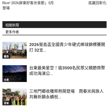
Rice! 2026屏東好客米食節」5月
底贏回彰化
登場
相關新聞
更多作者
2026菊島盃全國青少年硬式棒球錦標賽開
打 32支...
離島
台東最美星空！逾3500名民眾父親節齊聚
成功海濱公...
台東
三地門鄉收穫祭熱鬧登場 周春米與族人
共舞祈願永續祝...
屏東