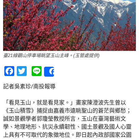
臺21線觀山停車場眺望玉山主峰。(玉管處提供)
Facebook
Twitter
Line
Share
記者吳素珍/南投報導
「看見玉山，就是看見家。」畫家陳澄波先生曾以
《玉山積雪》捕捉由嘉義市遠眺聖山的蒼茫與鄉愁；
誠如景觀學者郭瓊瑩教授所言，玉山在臺灣藝術文
學、地理地形、抗災永續韌性、國土景觀及國人心靈
上具有不可取代的象徵地位。即日起內政部國家公園