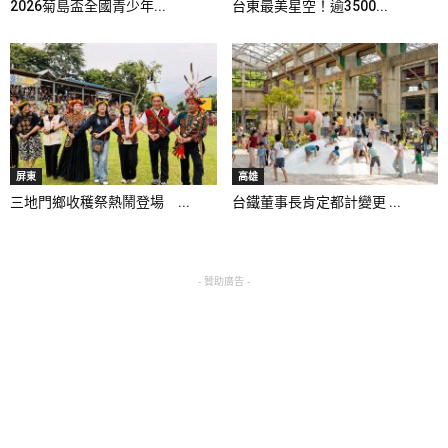
2026菊島盃全國青少年...
台東最美星空！逾3500...
屏東
高雄
三地門鄉收穫祭熱鬧登場 ...
台鐵董事長肯定都計變更 ...
- 贊助廣告 -