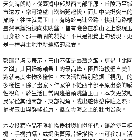
天氣晴朗時，從臺灣中部與西南部平原、丘陵乃至城
市遠方，常可遠望山巒綿延起伏，而其中尖挺突出的
巔峰，往往就是玉山。有時於高速公路、快速道路或
臺灣高鐵沿線向東眺望，皆有機會在群山之上發現玉
山身影。那一瞬間的凝視，不只是視覺上的發現，更
是一種與土地重新連結的感受。
鄭瑞昌處長表示，玉山不僅是臺灣之巔，更是「北回
之巔」北回歸線軸帶上的最高峰，極具海拔垂直變化
造就高度生物多樣性。本次活動特別強調「視角」的
多樣性。除了畫家、作家筆下從西半部平原出發的感
性視角，於生活日常周邊抬頭眺望玉山，本次更鼓勵
民眾從其他南部、東部視角，或出遊休憩停駐之際，
捕捉玉山與群峰並肩、矗立雲海之上的壯闊景象。
本次投稿作品不限拍攝器材與拍攝年代，無論使用相
機、手機拍攝，或提供舊照片掃描檔，皆可參加。活