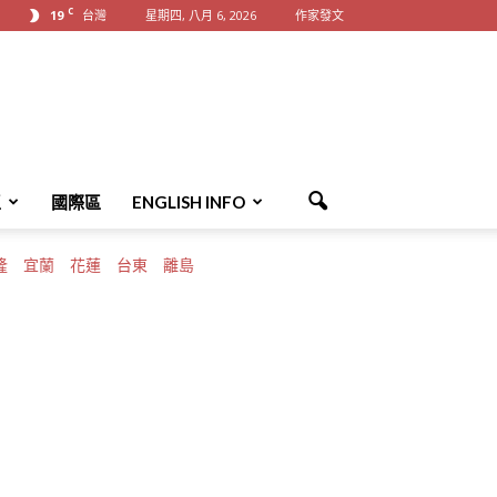
C
19
台灣
星期四, 八月 6, 2026
作家發文
區
國際區
ENGLISH INFO
隆
宜蘭
花蓮
台東
離島