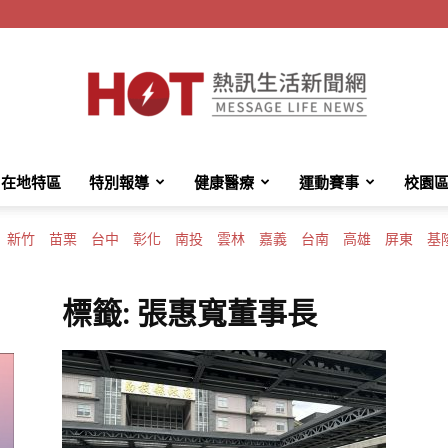
在地特區
特別報導
健康醫療
運動賽事
校園
HotMessage
新竹
苗栗
台中
彰化
南投
雲林
嘉義
台南
高雄
屏東
基
標籤: 張惠寬董事長
熱