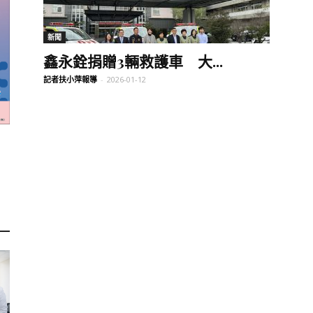
訊
新聞
鑫永銓捐贈3輛救護車 大...
記者扶小萍報導
-
2026-01-12
生
活
新