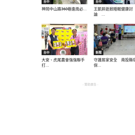
台中
台中
神岡中山路360巷逢雨必...
王凱猝逝掀睡眠健康討
論 ...
台中
新聞
大安、虎尾農會強強聯手
守護居家安全 南投縣
打...
保...
- 贊助廣告 -