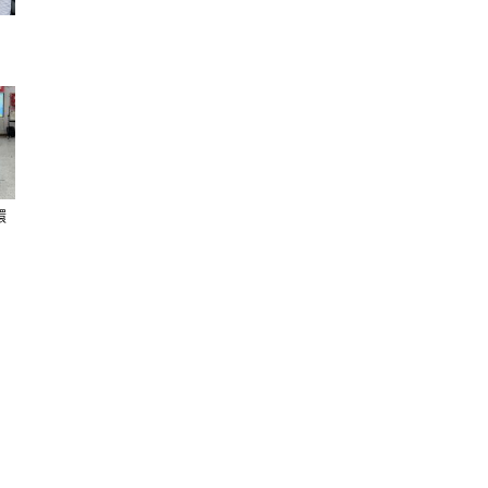
聞
環
網