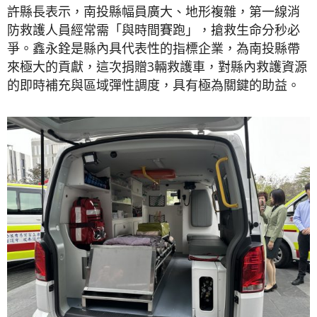
許縣長表示，南投縣幅員廣大、地形複雜，第一線消
防救護人員經常需「與時間賽跑」，搶救生命分秒必
爭。鑫永銓是縣內具代表性的指標企業，為南投縣帶
來極大的貢獻，這次捐贈3輛救護車，對縣內救護資源
的即時補充與區域彈性調度，具有極為關鍵的助益。