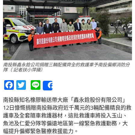
南投縣鑫永銓公司捐贈三輛配備齊全的救護車予南投偏鄉消防分
隊（ 記者扶小萍攝）
Facebook
Twitter
Line
Share
南投縣知名橡膠輸送帶大廠「鑫永銓股份有限公司」
12日慷慨捐贈南投縣政府近千萬元的3輛配備精良的救
護車及全套隨車救護器材，這批救護車將投入玉山、
魚池及仁愛分隊等偏遠地區第一線緊急救護勤務，大
幅提升偏鄉緊急醫療救援能力。