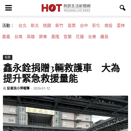
活動：
台北
新北
桃園
新竹
苗栗
台中
彰化
南投
雲林
嘉義
台南
高雄
屏東
基隆
宜蘭
花蓮
台東
離島
新聞
鑫永銓捐贈3輛救護車 大為
提升緊急救援量能
由
記者扶小萍報導
-
2026-01-12