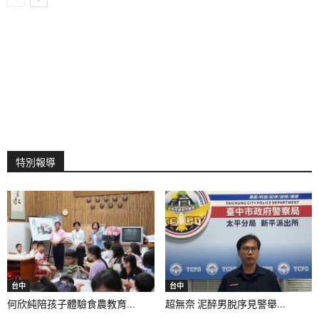
特別報導
台中
台中
何欣純陪孩子體驗食農教育...
超無奈 泥醉男脫序見警舉...