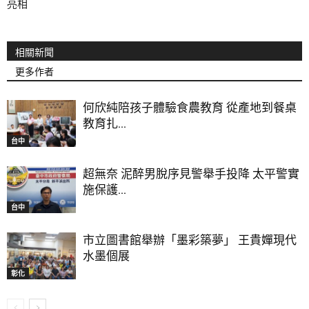
亮相
相關新聞
更多作者
何欣純陪孩子體驗食農教育 從產地到餐桌
教育扎...
台中
超無奈 泥醉男脫序見警舉手投降 太平警實
施保護...
台中
市立圖書館舉辦「墨彩築夢」 王貴嬋現代
水墨個展
彰化