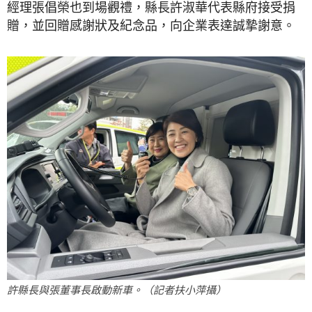
經理張倡榮也到場觀禮，縣長許淑華代表縣府接受捐
贈，並回贈感謝狀及紀念品，向企業表達誠摯謝意。
許縣長與張董事長啟動新車。（記者扶小萍攝）