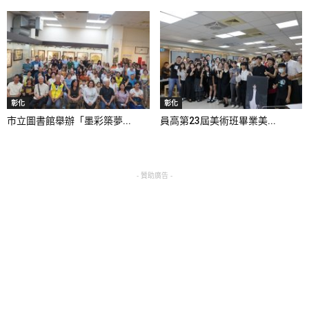
彰化
彰化
市立圖書館舉辦「墨彩築夢...
員高第23屆美術班畢業美...
- 贊助廣告 -