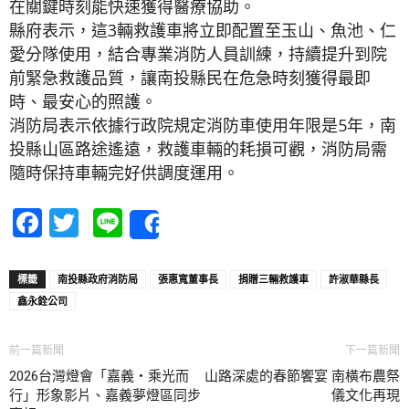
在關鍵時刻能快速獲得醫療協助。
縣府表示，這3輛救護車將立即配置至玉山、魚池、仁
愛分隊使用，結合專業消防人員訓練，持續提升到院
前緊急救護品質，讓南投縣民在危急時刻獲得最即
時、最安心的照護。
消防局表示依據行政院規定消防車使用年限是5年，南
投縣山區路途遙遠，救護車輛的耗損可觀，消防局需
隨時保持車輛完好供調度運用。
Facebook
Twitter
Line
Share
標籤
南投縣政府消防局
張惠寬董事長
捐贈三輛救護車
許淑華縣長
鑫永銓公司
前一篇新聞
下一篇新聞
2026台灣燈會「嘉義・乘光而
山路深處的春節饗宴 南橫布農祭
行」形象影片、嘉義夢燈區同步
儀文化再現