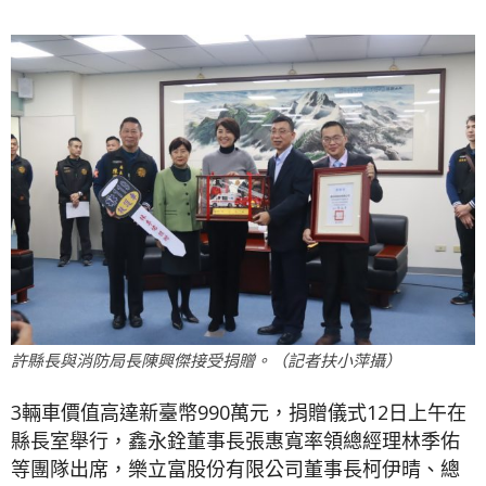
許縣長與消防局長陳興傑接受捐贈。（記者扶小萍攝）
3輛車價值高達新臺幣990萬元，捐贈儀式12日上午在
縣長室舉行，鑫永銓董事長張惠寬率領總經理林季佑
等團隊出席，樂立富股份有限公司董事長柯伊晴、總