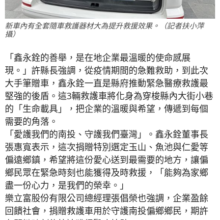
新車內有全套隨車救護器材大為提升救援效果。（記者扶小萍
攝）
「鑫永銓的善舉，是在地企業最溫暖的使命感展
現。」許縣長強調，從疫情期間的急難救助，到此次
大手筆贈車，鑫永銓一直是縣府推動緊急醫療救護最
堅強的後盾。這3輛救護車將化身為穿梭縣內大街小巷
的「生命載具」，把企業的溫暖與希望，傳遞到每個
需要的角落。
「愛護我們的南投、守護我們臺灣」。鑫永銓董事長
張惠寬表示，這次捐贈特別選定玉山、魚池與仁愛等
偏遠鄉鎮，希望將這份愛心送到最需要的地方，讓偏
鄉民眾在緊急時刻也能獲得及時救援，「能夠為家鄉
盡一份心力，是我們的榮幸。」
樂立富股份有限公司總經理張倡榮也強調，企業盈餘
回饋社會，捐贈救護車用於守護南投偏鄉鄉民，期許