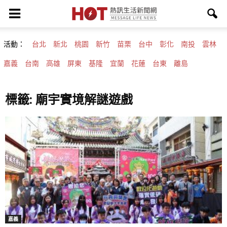
活動：
台北
新北
桃園
新竹
苗栗
台中
彰化
南投
雲林
嘉義
台南
高雄
屏東
基隆
宜蘭
花蓮
台東
離島
標籤: 廟宇實境解謎遊戲
嘉義