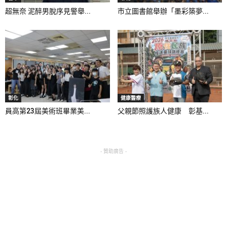
超無奈 泥醉男脫序見警舉...
市立圖書館舉辦「墨彩築夢...
彰化
健康醫療
員高第23屆美術班畢業美...
父親節照護族人健康 彰基...
- 贊助廣告 -