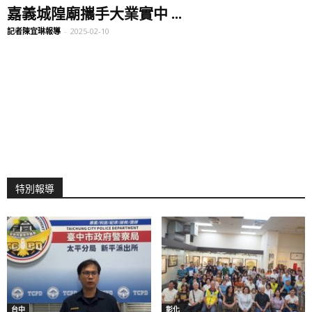
嘉義城隍廟攜手大業實中 ...
記者陳宜琳報導
-
2025-02-10
特別報導
台中
彰化