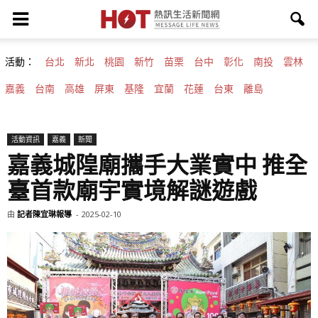
活動：
台北
新北
桃園
新竹
苗栗
台中
彰化
南投
雲林
嘉義
台南
高雄
屏東
基隆
宜蘭
花蓮
台東
離島
活動資訊
嘉義
新聞
嘉義城隍廟攜手大業實中 推全
臺首款廟宇實境解謎遊戲
由
記者陳宜琳報導
-
2025-02-10