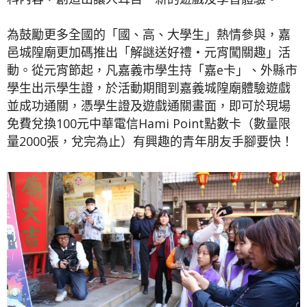
為鼓勵更多全國的「國、高、大學生」熱情參與，嘉
邑城隍廟更加碼推出「解謎送好禮‧元宵闖關趣」活
動。從元宵節起，凡嘉義市學生持「嘉e卡」、外縣市
學生出示學生證，於活動期間到嘉義城隍廟體驗遊戲
並成功通關，憑學生證及遊戲通關畫面，即可於現場
免費兌換100元中華電信Hami Point點數卡（數量限
量2000張，兌完為止）有興趣的青年朋友手腳要快！