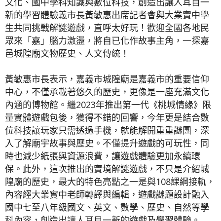
文化、國中學科知識與數位科技，創造出讓人耳目一
新的學習體驗義市長黃敏惠出席記者會與大業實中學
生共同挑戰解謎遊戲，直呼太好玩！歡迎全國各地民
眾來「嘉」腦力激盪，將自已化作故事主角，一探嘉
邑城隍廟文物歷史、人文傳統！
黃敏惠市長表示，嘉義市城隍廟是嘉義市的重要信仰
中心，不僅承載著悠久的歷史，更像是一座充滿文化
內涵的博物館。繼2023年推出第一代《桃城情緣》限
量實體遊戲包後，獲得不錯的回響，今年更是結合數
位科技讓玩家只需透過手機，就能解開重重謎團，深
入了解廟宇故事與歷史。不僅提升遊戲的可玩性，同
時也減少紙張與資源浪費，讓遊戲體驗更加永續環
保。此外，這次推出的實境解謎遊戲，不只是介紹城
隍廟的歷史，最大的特色亮點之一是與108課綱接軌，
內容經大業實中老師轉譯與編輯，遊戲謎題設計融入
國中七至八年級國文、英文、數學、歷史、自然等學
科內容，創造出讓人耳目一新的遊戲及學習體驗。