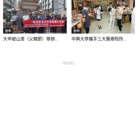
台中
台中
大甲岷山里（父親節）舉辦...
中興大學攜手三大醫療院所...
- 贊助廣告 -