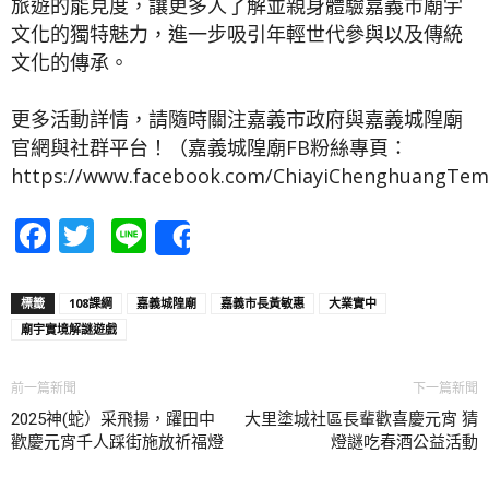
旅遊的能見度，讓更多人了解並親身體驗嘉義市廟宇
文化的獨特魅力，進一步吸引年輕世代參與以及傳統
文化的傳承。
更多活動詳情，請隨時關注嘉義市政府與嘉義城隍廟
官網與社群平台！（嘉義城隍廟FB粉絲專頁：
https://www.facebook.com/ChiayiChenghuangTe
Facebook
Twitter
Line
Share
標籤
108課綱
嘉義城隍廟
嘉義市長黃敏惠
大業實中
廟宇實境解謎遊戲
前一篇新聞
下一篇新聞
2025神(蛇）采飛揚，躍田中
大里塗城社區長輩歡喜慶元宵 猜
歡慶元宵千人踩街施放祈福燈
燈謎吃春酒公益活動