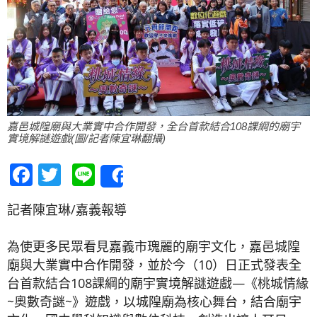
嘉邑城隍廟與大業實中合作開發，全台首款結合108課綱的廟宇
實境解謎遊戲(圖/記者陳宜琳翻攝)
Facebook
Twitter
Line
Share
記者陳宜琳/嘉義報導
為使更多民眾看見嘉義市瑰麗的廟宇文化，嘉邑城隍
廟與大業實中合作開發，並於今（10）日正式發表全
台首款結合108課綱的廟宇實境解謎遊戲—《桃城情緣
~奧數奇謎~》遊戲，以城隍廟為核心舞台，結合廟宇