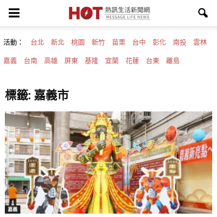
活動：
台北
新北
桃園
新竹
苗栗
台中
彰化
南投
雲林
嘉義
台南
高雄
屏東
基隆
宜蘭
花蓮
台東
離島
標籤: 嘉義市
嘉義