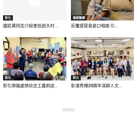
彰化
健康醫療
國民黨同志介紹會巡迴大村...
反覆感冒竟是口咽癌 引...
彰化
彰化
彰化榮服處榮欣志工義剪送...
彰濱秀傳20周年深耕人文...
- 贊助廣告 -