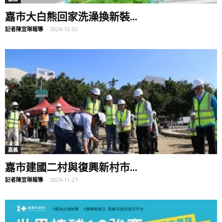
嘉市大白熊回家洗澡換新裝...
記者陳宜琳報導
-
2024-12-03
嘉義
嘉市建國二村與復興新村市...
記者陳宜琳報導
-
2024-11-27