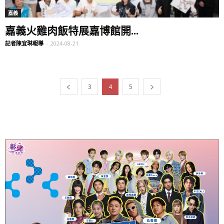
嘉義
嘉義火雞肉飯特展嘉博館開...
記者陳宜琳報導
-
2024-08-21
3
4
5