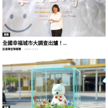
嘉義
全國幸福城市大調查出爐！...
記者陳宜琳報導
-
2024-12-05
嘉義