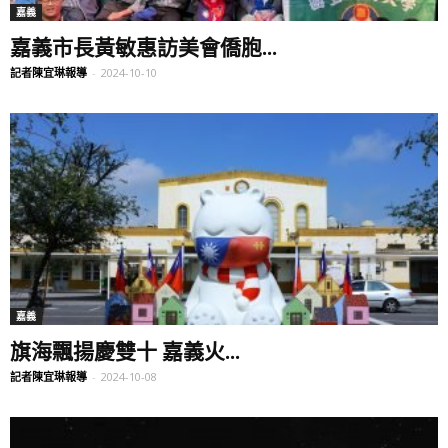
嘉義
嘉義市長黃敏惠訪美會僑胞...
記者陳宜琳報導
-
2024-10-10
嘉義
旗海飄揚慶雙十 嘉義火...
記者陳宜琳報導
-
2024-10-08