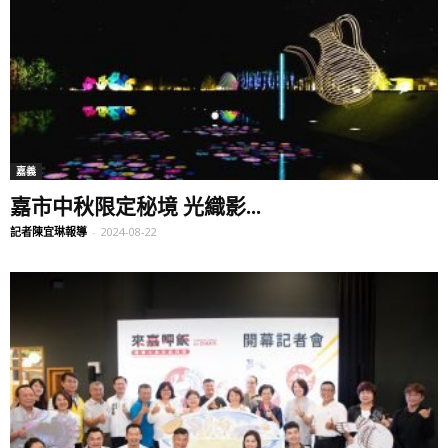
嘉義
嘉市中秋限定秘境 光織影...
記者陳宜琳報導
-
2024-08-22