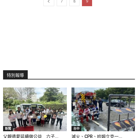
7
8
9
特別報導
新聞
台中
父親遺愛延續做公益 六子...
滅火、CPR、哈姆立克一...