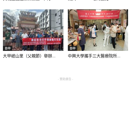
台中
台中
大甲岷山里（父親節）舉辦...
中興大學攜手三大醫療院所...
- 贊助廣告 -