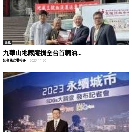
嘉義
九華山地藏庵捐全台首輛油...
記者陳宜琳報導
-
2023-11-30