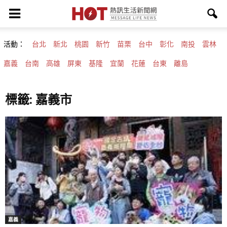
活動：
台北
新北
桃園
新竹
苗栗
台中
彰化
南投
雲林
嘉義
台南
高雄
屏東
基隆
宜蘭
花蓮
台東
離島
標籤: 嘉義市
嘉義