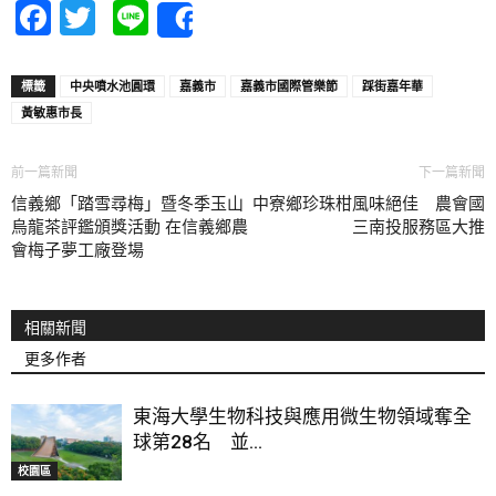
Facebook
Twitter
Line
Share
標籤
中央噴水池圓環
嘉義市
嘉義市國際管樂節
踩街嘉年華
黃敏惠市長
前一篇新聞
下一篇新聞
信義鄉「踏雪尋梅」暨冬季玉山
中寮鄉珍珠柑風味絕佳 農會國
烏龍茶評鑑頒獎活動 在信義鄉農
三南投服務區大推
會梅子夢工廠登場
相關新聞
更多作者
東海大學生物科技與應用微生物領域奪全
球第28名 並...
校園區