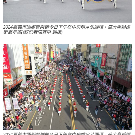
2024嘉義市國際管樂節今日下午在中央噴水池圓環，盛大舉辦踩
街嘉年華(圖/記者陳宜琳 翻攝)
2024嘉義市國際管樂節今日下午在中央噴水池圓環，盛大舉辦踩