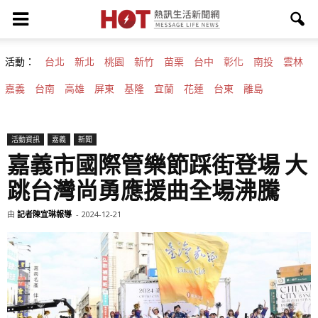
活動：
台北
新北
桃園
新竹
苗栗
台中
彰化
南投
雲林
嘉義
台南
高雄
屏東
基隆
宜蘭
花蓮
台東
離島
活動資訊
嘉義
新聞
嘉義市國際管樂節踩街登場 大
跳台灣尚勇應援曲全場沸騰
由
記者陳宜琳報導
-
2024-12-21