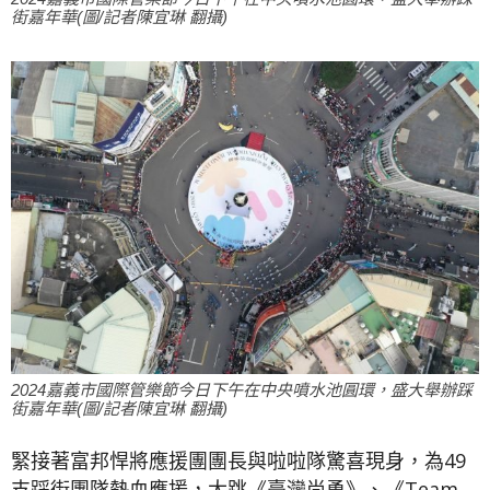
街嘉年華(圖/記者陳宜琳 翻攝)
2024嘉義市國際管樂節今日下午在中央噴水池圓環，盛大舉辦踩
街嘉年華(圖/記者陳宜琳 翻攝)
緊接著富邦悍將應援團團長與啦啦隊驚喜現身，為49
支踩街團隊熱血應援，大跳《臺灣尚勇》、《Team