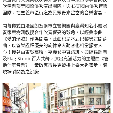
吹奏樂部等國際優秀演出團隊，與45支國內優秀管樂
團隊，在嘉義市區街道為民眾帶來豐富的音樂饗宴。
開幕儀式由法國朗塞爾市立管樂團與臺灣知名小號演
奏家葉樹涵教授合作吹奏響亮的號角，以經典樂曲
《愛的頌歌》作為開場，此曲也是本屆巴黎奧運開幕
曲，以管樂詮釋優美的旋律令人動容也相當振奮人
心！接著由東吳高職、嘉義女中舞蹈班、如婷舞蹈團
及Flag Studio百人共舞，演出充滿活力的主題曲《管
他什麼音樂》，黃敏惠市長更被拱上臺大秀舞步，讓
現場瞬間為之沸騰！