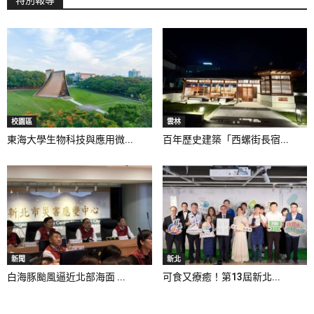
校園區
雲林
東海大學生物科技與應用微...
百年歷史建築「西螺街長宿...
新聞
新北
白海豚颱風逼近北部海面 ...
可食又療癒！第13屆新北...