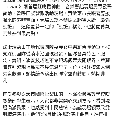
Taiwan》兩首爆紅應援神曲！音樂響起現場民眾歡聲
雷動，歡呼口號響徹活動現場，黃敏惠市長跟著應援
喝采的超嗨畫面，現場民眾不禁隨之起舞大讚「最強
應援」！這段氣勢十足的「應援」橋段，也將開幕氣
氛炒熱到最高點！
踩街活動由在地代表團隊嘉義女中樂旗儀隊領軍。49
支踩街團隊從噴水池圓環出發，團隊各具特色，服
裝、舞蹈、演奏技巧無不令現場觀眾大開眼界，華麗
陣容引起現場民眾不畏氣溫早早卡位，沿途擠滿人潮
夾道歡迎，熱情給予演出團隊掌聲與鼓勵，熱鬧非
凡。
首次參與嘉義市國際管樂節的日本濱松修高等學校吹
奏樂部學生表示，大家都非常開心來到嘉義，看到現
場滿滿民眾，也感受到市民熱情，為讓現場觀眾欣賞
到精湛演出，他們從9月開始挑選演出曲目，進行排