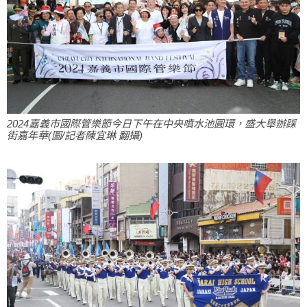
2024嘉義市國際管樂節今日下午在中央噴水池圓環，盛大舉辦踩
街嘉年華(圖/記者陳宜琳 翻攝)