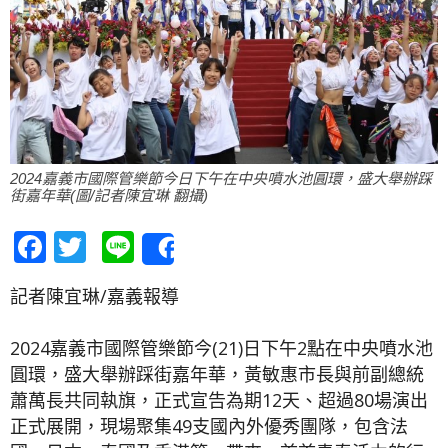
2024嘉義市國際管樂節今日下午在中央噴水池圓環，盛大舉辦踩
街嘉年華(圖/記者陳宜琳 翻攝)
Facebook
Twitter
Line
Share
記者陳宜琳/嘉義報導
2024嘉義市國際管樂節今(21)日下午2點在中央噴水池
圓環，盛大舉辦踩街嘉年華，黃敏惠市長與前副總統
蕭萬長共同執旗，正式宣告為期12天、超過80場演出
正式展開，現場聚集49支國內外優秀團隊，包含法