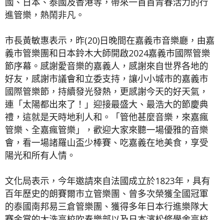
國、日本、泰國及香港等，帶來一首首青春活力的行
進管樂，熱鬧非凡。
市長黃敏惠表示，昨(20)日晚間在嘉義市音樂廳，由嘉
義市管樂團和日本鈴木大師開啟2024嘉義市國際管樂
節序幕。感謝愛音樂的嘉義人，感謝來自世界各地的
好友，感謝市議會和立委支持，讓小小城市的嘉義市
國際管樂節，持續發光發熱，更感謝今天的好天氣，
連「太陽都出來了！」迎接最盛大、最浩大的節慶典
禮，這就是天時地利人和。「管他甚麼音樂，來嘉瘋
管樂、全嘉瘋管樂」，歡迎大家來聽一場優雅的音樂
會，看一場諸羅山盃少棒賽、吃嘉義在地美食，享受
陽光和所有人情。
文化局表示，今年邀請來自法國成立於1823年，具有
百年歷史的朗賽爾市立管樂團、曾多次榮獲全國冠軍
的泰國南邦易三倉管樂團、獲得多年日本行進樂隊大
賽金賞的大洗高校吹奏樂部以及日本濱松修學舍高校