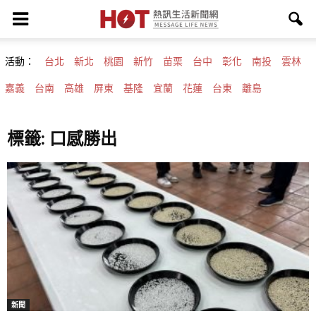
活動：
台北
新北
桃園
新竹
苗栗
台中
彰化
南投
雲林
嘉義
台南
高雄
屏東
基隆
宜蘭
花蓮
台東
離島
標籤: 口感勝出
新聞