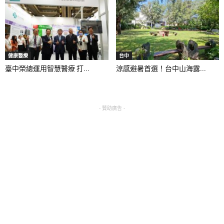
健康醫療
台中
臺中榮總運用智慧醫療 打...
涼感避暑首選！台中山海露...
- 贊助廣告 -