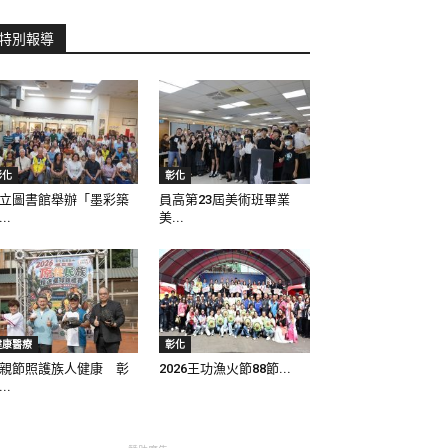
特別報導
彰化
彰化
立圖書館舉辦「墨彩築
員高第23屆美術班畢業
..
美...
健康醫療
彰化
親節照護族人健康 彰
2026王功漁火節88節...
..