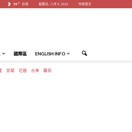
C
19
台灣
星期日, 八月 9, 2026
作家發文
區
國際區
ENGLISH INFO
隆
宜蘭
花蓮
台東
離島