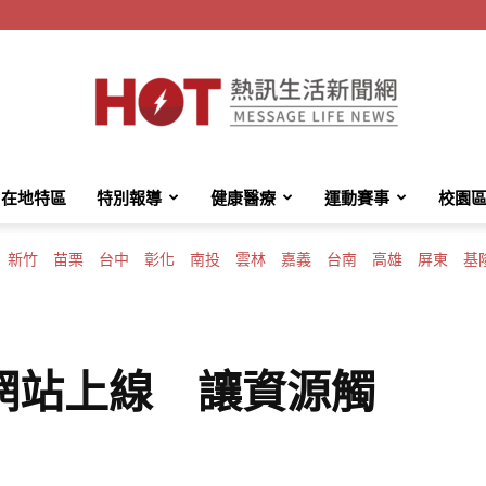
在地特區
特別報導
健康醫療
運動賽事
校園
HotMessage
新竹
苗栗
台中
彰化
南投
雲林
嘉義
台南
高雄
屏東
基
熱
網站上線 讓資源觸