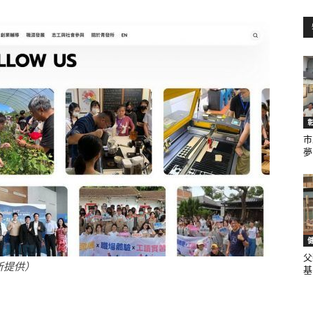
訊
生
市
夢.
活
父
所提供）
基.
新