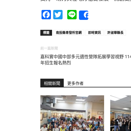
Facebook
Twitter
Line
Share
標籤
南投縣青發所官網
即時資訊
許淑華縣長
前一篇新聞
嘉科實中國中部多元適性營隊拓展學習視野 11
年招生報名熱烈
相關新聞
更多作者