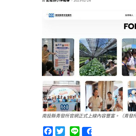
由
記者扶小萍報導
-
2025-02-26
南投縣青發所官網正式上線內容豐富。（青發
Facebook
Twitter
Line
Share