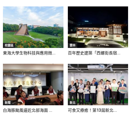
校園區
雲林
東海大學生物科技與應用微...
百年歷史建築「西螺街長宿...
新聞
新北
白海豚颱風逼近北部海面 ...
可食又療癒！第13屆新北...