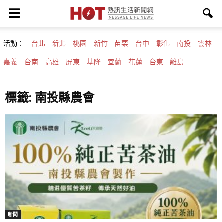
活動：
台北
新北
桃園
新竹
苗栗
台中
彰化
南投
雲林
嘉義
台南
高雄
屏東
基隆
宜蘭
花蓮
台東
離島
標籤: 南投縣農會
新聞