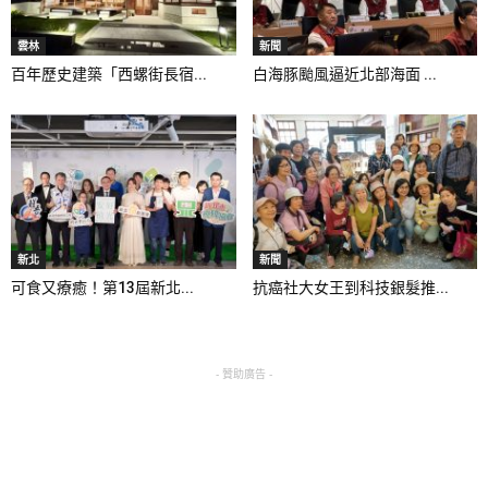
雲林
新聞
百年歷史建築「西螺街長宿...
白海豚颱風逼近北部海面 ...
新北
新聞
可食又療癒！第13屆新北...
抗癌社大女王到科技銀髮推...
- 贊助廣告 -