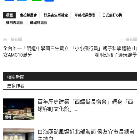
標籤
南投縣農會
好馬吉生肖禮盒
年終成果發表
日式無籽Q梅
蔡明志處長
蘇瑞祥處長
前一篇新聞
下一篇新聞
全台唯一！明道中學國三生黃立
「小小飛行員」親子科學體驗 山
安AMC10滿分
腳附幼孩子邊玩邊學
相關新聞
更多作者
百年歷史建築「西螺街長宿舍」轉身「西
螺客町文化館」...
雲林
白海豚颱風逼近北部海面 侯友宜市長親自
主持白...