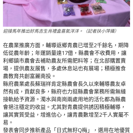
迎接馬年推出好馬吉生肖禮盒喜氣洋洋。（記者扶小萍攝）
在農業推廣方面，輔導返鄉青農已增至2千餘名，期降
低從農年齡；年運銷量達17億，縣農會不收費用，讓
利鄉鎮市農會去補助農友所需肥料等；在北部購置賣
場，提供農友展售，多處休息站也有展場；積極推食
農教育共創富麗南投。
縣府農業處長蘇瑞祥肯定縣農會長久以來輔導農友卓
然有成，貢獻良多，縣府也力挺縣農會業務所需無縫
接軌給予資源。濁水與南崗兩處用地的活化都為縣農
會挹注穩定的收益。尤其對青農提供誘因積極輔導，
讓其實質受益，增進信心，讓青農數增至2千人實屬不
易。
發表會同步推新產品「日式無籽Q梅」，選用在地優質