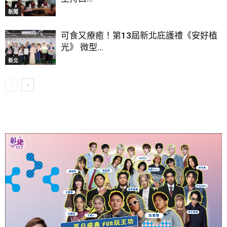
新聞
可食又療癒！第13屆新北庇護禮《安好植
光》 微型...
新北