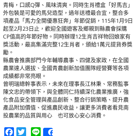
青梅，口感Q彈、風味清爽。同時生肖禮盒「好馬吉」
外包裝是可愛的馬兒造型，過年送禮最合宜，整合多
項產品「馬力全開優惠狂奔」年節促銷，115年1月9日
起至2月23日止，歡迎全國遊客及鄉親到縣農會採購
CP值高的年節好物。同時辦理12生肖吉祥物回娘家有
獎活動，最高集滿完整12生肖者，頒給1萬元提貨券獎
勵。
縣農會推廣部門今年輔導農事、四健及家政，在全國
農業達人選拔、全國青農創新加值團隊經營賽等各項
成績都非常亮眼。
曾明瑞總幹事表示，未來在理事長江林秉、常務監事
陳文忠的帶領下，與全體同仁持續深化農業推廣，強
化食品安全管理與產品創新、整合行銷策略、提升農
產品附加價值、促進農民收益，讓更多消費者看見南
投農業的品質與用心 也可放心安心消費。
Facebook
Twitter
Line
Share