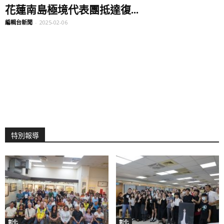
花蓮南島極境代表團抵達復...
編輯台新聞
-
2025-02-06
特別報導
彰化
彰化