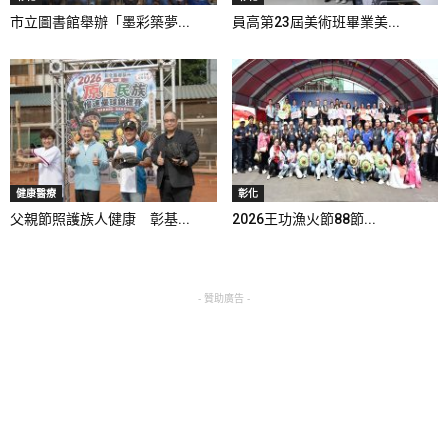
市立圖書館舉辦「墨彩築夢...
員高第23屆美術班畢業美...
健康醫療
彰化
父親節照護族人健康 彰基...
2026王功漁火節88節...
- 贊助廣告 -