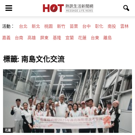
活動：
台北
新北
桃園
新竹
苗栗
台中
彰化
南投
雲林
嘉義
台南
高雄
屏東
基隆
宜蘭
花蓮
台東
離島
標籤: 南島文化交流
花蓮