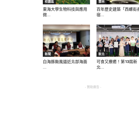
校園區
雲林
東海大學生物科技與應用
百年歷史建築「西螺街
微...
宿...
新聞
新北
白海豚颱風逼近北部海面
可食又療癒！第13屆新
...
北...
- 贊助廣告 -