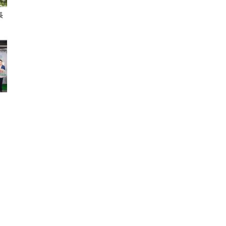
長
聞
網