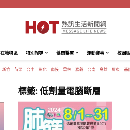
在地特區
特別報導
健康醫療
運動賽事
校園
HotMessage
新竹
苗栗
台中
彰化
南投
雲林
嘉義
台南
高雄
屏東
基
標籤: 低劑量電腦斷層
熱