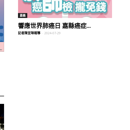
訊
嘉義
響應世界肺癌日 嘉縣癌症...
記者陳宜琳報導
-
2024-07-29
生
活
新