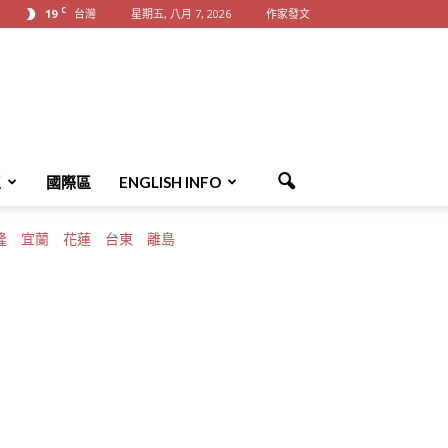
C
19
台灣
星期五, 八月 7, 2026
作家發文
區
國際區
ENGLISH INFO
隆
宜蘭
花蓮
台東
離島