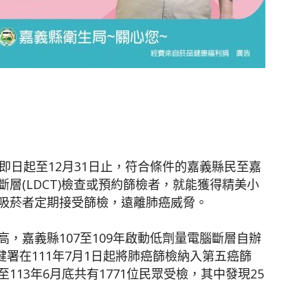
即日起至12月31日止，符合條件的嘉義縣民至嘉
層(LDCT)檢查或預約篩檢者，就能獲得精美小
吸菸者定期接受篩檢，遠離肺癌威脅。
，嘉義縣107至109年啟動低劑量電腦斷層自辦
健署在111年7月1日起將肺癌篩檢納入第五癌篩
13年6月底共有1771位民眾受檢，其中發現25