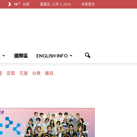
C
19
台灣
星期五, 八月 7, 2026
作家發文
區
國際區
ENGLISH INFO
隆
宜蘭
花蓮
台東
離島