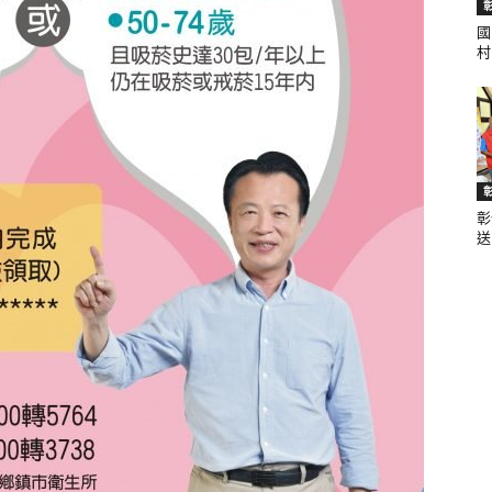
國
村.
聞
彰
網
送.