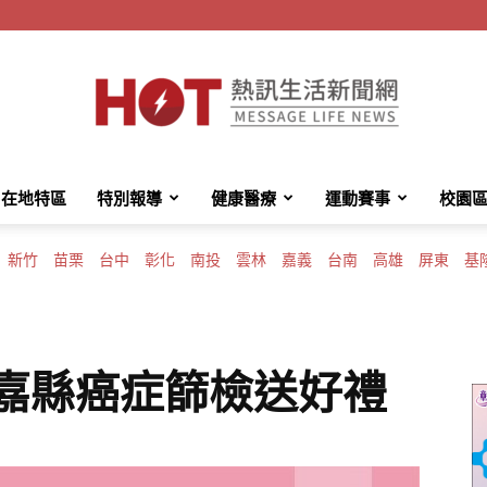
在地特區
特別報導
健康醫療
運動賽事
校園
HotMessage
新竹
苗栗
台中
彰化
南投
雲林
嘉義
台南
高雄
屏東
基
熱
 嘉縣癌症篩檢送好禮