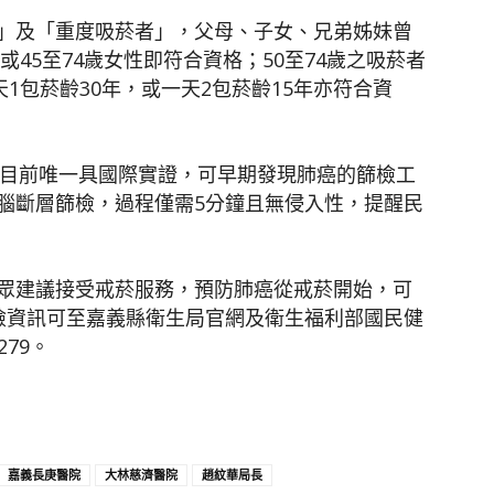
」及「重度吸菸者」，父母、子女、兄弟姊妹曾
或45至74歲女性即符合資格；50至74歲之吸菸者
1包菸齡30年，或一天2包菸齡15年亦符合資
)是目前唯一具國際實證，可早期發現肺癌的篩檢工
腦斷層篩檢，過程僅需5分鐘且無侵入性，提醒民
眾建議接受戒菸服務，預防肺癌從戒菸開始，可
3，篩檢資訊可至嘉義縣衛生局官網及衛生福利部國民健
279。
嘉義長庚醫院
大林慈濟醫院
趙紋華局長