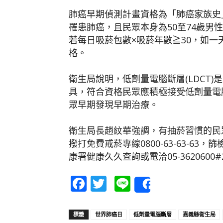
肺癌早期偵測計畫資格為「肺癌家族史
罹患肺癌，且民眾本身為50至74歲男性
若每日吸菸包數×吸菸年數≧30，如一天
格。
衛生局說明，低劑量電腦斷層(LDCT
具，符合資格民眾應積極接受低劑量電
眾早期發現早期治療。
衛生局長趙紋華強調，有抽菸習慣的民
撥打免費戒菸專線0800-63-63-6
康署健康久久查詢或電洽05-3620600#
Facebook
Twitter
Line
Share
標籤
世界肺癌日
低劑量電腦斷層
嘉義縣衛生局