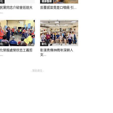
彰化
健康醫療
民黨同志介紹會巡迴大
反覆感冒竟是口咽癌 引...
..
彰化
彰化
化榮服處榮欣志工義剪
彰濱秀傳20周年深耕人
..
文...
- 贊助廣告 -