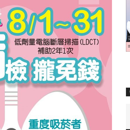
訊
生
活
新