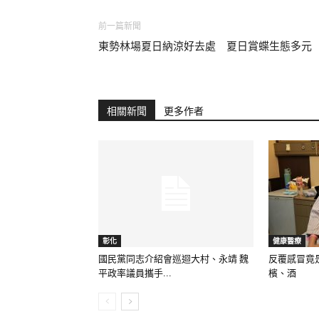
前一篇新聞
東勢林場夏日納涼好去處 夏日賞蝶生態多元
相關新聞
更多作者
彰化
健康醫療
國民黨同志介紹會巡迴大村、永靖 魏
反覆感冒竟
平政率議員攜手...
檳、酒