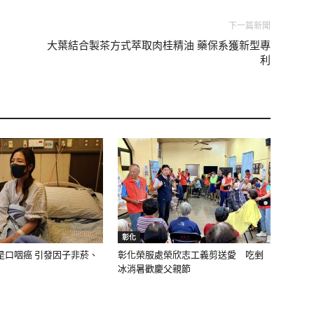
下一篇新聞
大葉結合製茶方式萃取肉桂精油 藥保系獲新型專
利
彰化
是口咽癌 引發因子非菸、
彰化榮服處榮欣志工義剪送愛 吃剉
冰消暑歡慶父親節