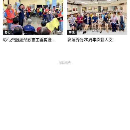
彰化
彰化
彰化榮服處榮欣志工義剪送...
彰濱秀傳20周年深耕人文...
- 贊助廣告 -