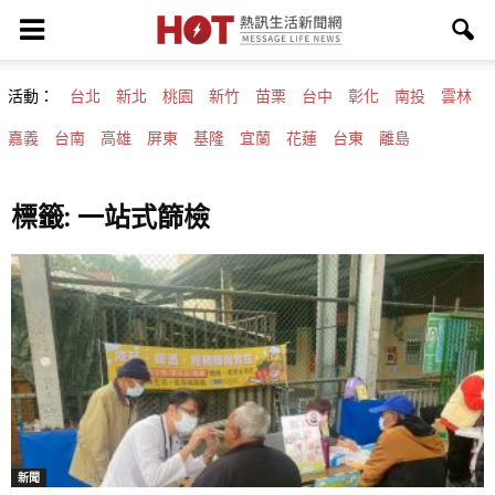
活動：
台北
新北
桃園
新竹
苗栗
台中
彰化
南投
雲林
嘉義
台南
高雄
屏東
基隆
宜蘭
花蓮
台東
離島
標籤: 一站式篩檢
新聞