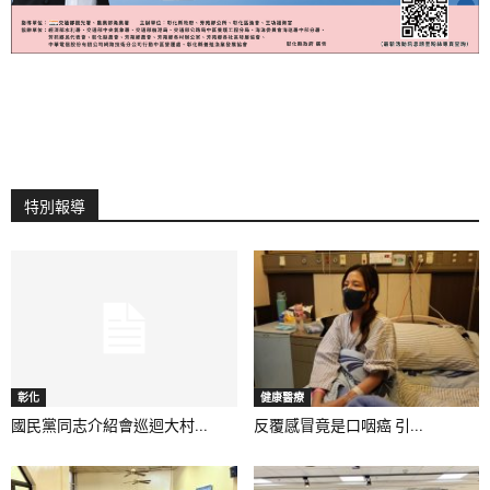
特別報導
彰化
健康醫療
國民黨同志介紹會巡迴大村...
反覆感冒竟是口咽癌 引...