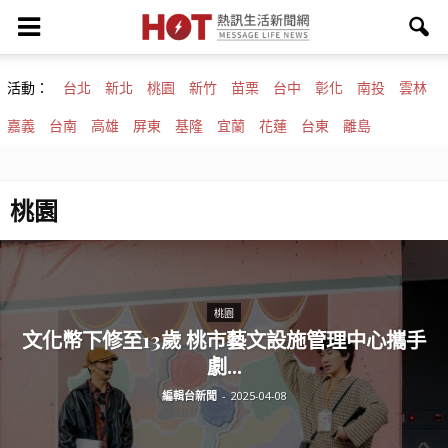
活動：
台北
新北
桃園
新竹
苗栗
台中
彰化
南投
雲林
嘉義
台南
高雄
屏東
基隆
宜蘭
花蓮
台東
離島
桃園
桃園
文化幣下修至13歲 桃市藝文設施管理中心攜手
劇...
編輯台新聞
-
2025-04-08