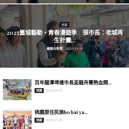
桃園
2025舊城藝動‧青春漫遊季 張市長：老城再
生計畫...
編輯台新聞
-
2025-11-15
百年龍潭埤塘市長盃龍舟賽熱血開...
2026-06-20
桃園
桃園原住民族ho hai ya...
2026-07-20
桃園