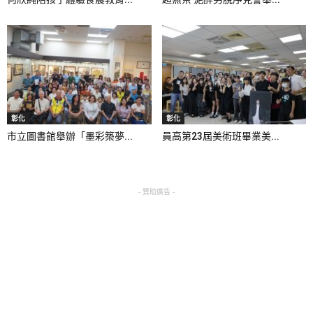
彰化
彰化
市立圖書館舉辦「墨彩築夢...
員高第23屆美術班畢業美...
- 贊助廣告 -