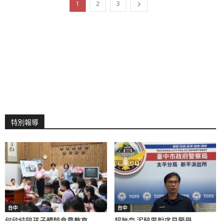
1
2
3
特別報導
台中
台中
何欣純陪孩子體驗食農教育...
超無奈 泥醉男脫序見警舉...