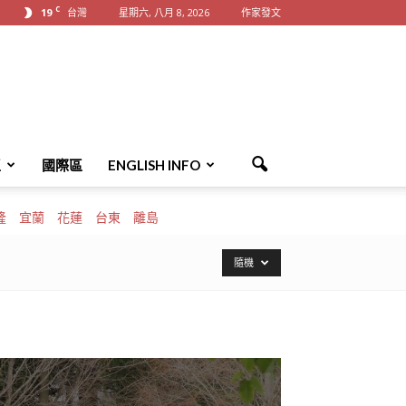
C
19
台灣
星期六, 八月 8, 2026
作家發文
區
國際區
ENGLISH INFO
隆
宜蘭
花蓮
台東
離島
隨機