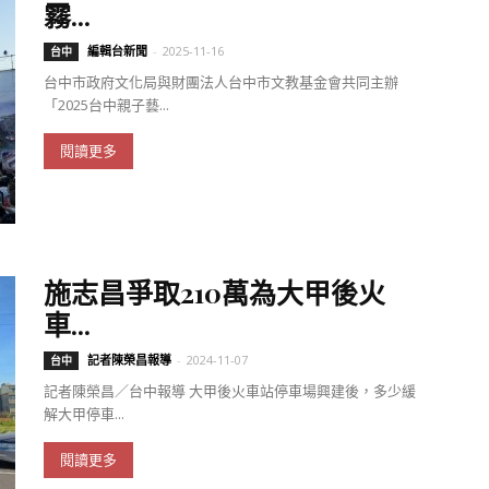
霧...
編輯台新聞
-
2025-11-16
台中
台中市政府文化局與財團法人台中市文教基金會共同主辦
「2025台中親子藝...
閱讀更多
施志昌爭取210萬為大甲後火
車...
記者陳榮昌報導
-
2024-11-07
台中
記者陳榮昌／台中報導 大甲後火車站停車場興建後，多少緩
解大甲停車...
閱讀更多