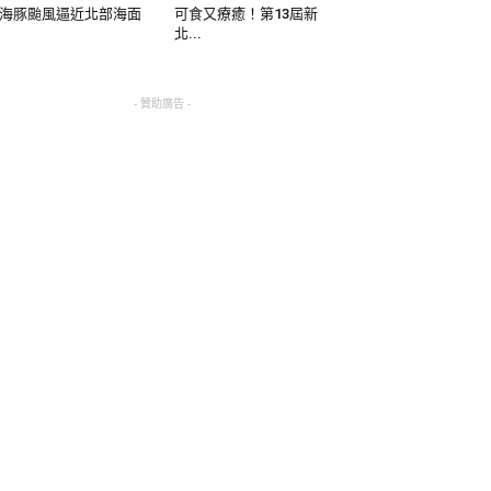
海豚颱風逼近北部海面
可食又療癒！第13屆新
北...
- 贊助廣告 -