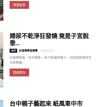
閱讀更多
婦尿不乾淨狂發燒 竟是子宮脫
垂...
記者陳榮昌報導
-
2026-05-07
台中
記者陳榮昌／台中報導 一名70多歲的婦人，日前因尿液逆流
引起腎臟...
閱讀更多
台中親子藝起來 紙風車中市