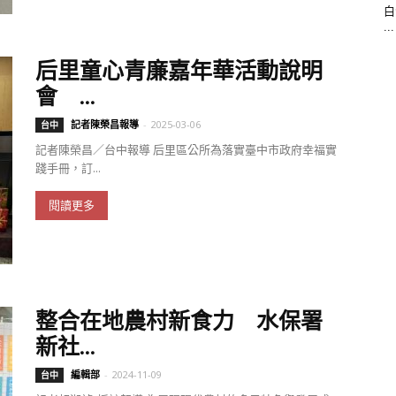
白
...
后里童心青廉嘉年華活動說明
會 ...
記者陳榮昌報導
-
2025-03-06
台中
記者陳榮昌／台中報導 后里區公所為落實臺中市政府幸福實
踐手冊，訂...
閱讀更多
整合在地農村新食力 水保署
新社...
編輯部
-
2024-11-09
台中