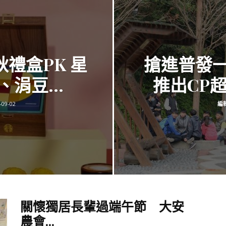
訊
秋禮盒PK 星
搶進普發一
生
涓豆...
推出CP超
-09-02
編
活
新
關懷獨居長輩過端午節 大安
農會...