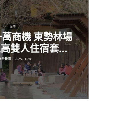
台中
萬商機 東勢林場
高雙人住宿套...
輯台新聞
-
2025-11-28