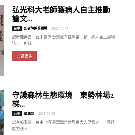
弘光科大老師獲病人自主推動
論文...
記者陳榮昌報導
-
2023-12-11
台中
記者陳榮昌／台中報導 台灣擁有亞洲第一部「病人自主權利
法」，但統...
閱讀更多
守護森林生態環境 東勢林場2
梯...
編輯部
-
2025-09-20
台中
記者賴淑禎／台中 小花蔓澤蘭是世界百大入侵種之一，繁殖
能力強大，...