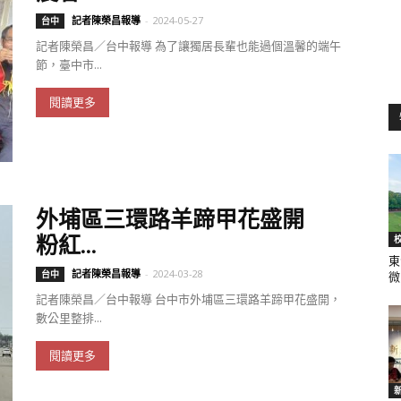
記者陳榮昌報導
-
2024-05-27
台中
記者陳榮昌／台中報導 為了讓獨居長輩也能過個溫馨的端午
節，臺中市...
聞
閱讀更多
網
外埔區三環路羊蹄甲花盛開
粉紅...
東
記者陳榮昌報導
-
2024-03-28
台中
微.
記者陳榮昌／台中報導 台中市外埔區三環路羊蹄甲花盛開，
數公里整排...
閱讀更多