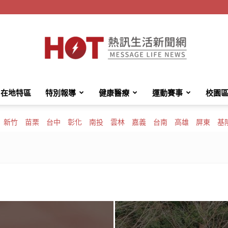
在地特區
特別報導
健康醫療
運動賽事
校園
HotMessage
新竹
苗栗
台中
彰化
南投
雲林
嘉義
台南
高雄
屏東
基
熱