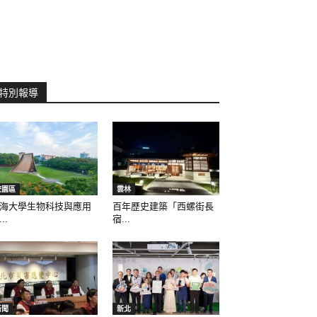
特別報導
校園區
雲林
海大學生物科技與應用
百年歷史建築「西螺街長
..
宿...
新聞
新北