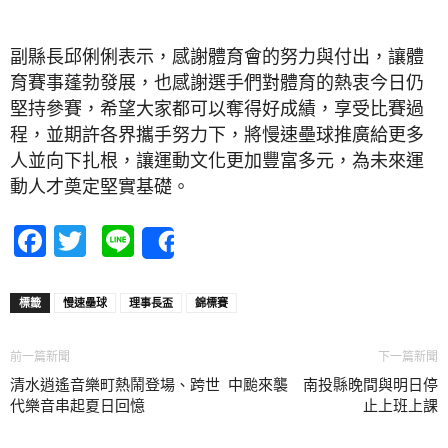
副縣長邱俐俐表示，感謝體育會的努力與付出，讓體
育賽事蓬勃發展，也感謝選手們對體育的熱衷今日仍
堅持參賽，希望大家都可以奪得好成績，享受比賽過
程，並期許各界攜手努力下，將慢速壘球推廣給更多
人並向下扎根，讓運動文化更加豐富多元，為未來運
動人才奠定堅實基礎。
Facebook
Twitter
Line
Share
標籤
慢速壘球
理事長盃
錦標賽
前一篇新聞
下一篇新聞
清水逍遙音樂町熱鬧登場、跨世
中颱來襲 南投縣晚間與明日停
代樂音串起夏日回憶
止上班上課