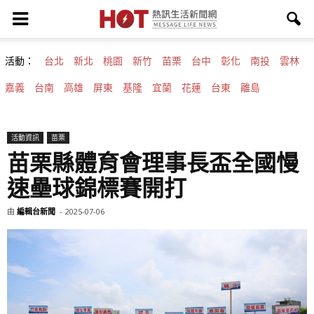
活動：
台北
新北
桃園
新竹
苗栗
台中
彰化
南投
雲林
嘉義
台南
高雄
屏東
基隆
宜蘭
花蓮
台東
離島
活動資訊
苗栗
苗栗縣體育會理事長盃全國慢
速壘球錦標賽開打
由
編輯台新聞
-
2025-07-06