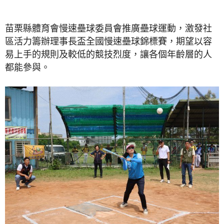
苗栗縣體育會慢速壘球委員會推廣壘球運動，激發社
區活力籌辦理事長盃全國慢速壘球錦標賽，期望以容
易上手的規則及較低的競技烈度，讓各個年齡層的人
都能參與。