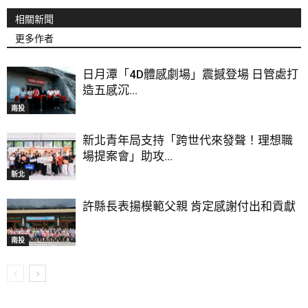
相關新聞
更多作者
日月潭「4D體感劇場」震撼登場 日管處打
造五感沉...
南投
新北青年局支持「跨世代來發聲！理想職
場提案會」助攻...
新北
許縣長表揚模範父親 肯定感謝付出和貢獻
南投