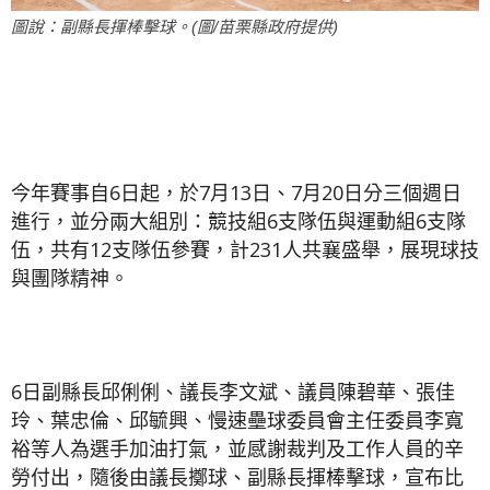
圖說：副縣長揮棒擊球。(圖/苗栗縣政府提供)
今年賽事自6日起，於7月13日、7月20日分三個週日
進行，並分兩大組別：競技組6支隊伍與運動組6支隊
伍，共有12支隊伍參賽，計231人共襄盛舉，展現球技
與團隊精神。
6日副縣長邱俐俐、議長李文斌、議員陳碧華、張佳
玲、葉忠倫、邱毓興、慢速壘球委員會主任委員李寬
裕等人為選手加油打氣，並感謝裁判及工作人員的辛
勞付出，隨後由議長擲球、副縣長揮棒擊球，宣布比