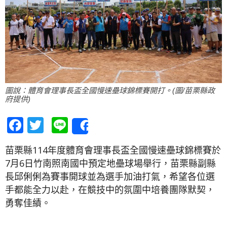
圖說：體育會理事長盃全國慢速壘球錦標賽開打。(圖/苗栗縣政
府提供)
Facebook
Twitter
Line
Share
苗栗縣114年度體育會理事長盃全國慢速壘球錦標賽於
7月6日竹南照南國中預定地壘球場舉行，苗栗縣副縣
長邱俐俐為賽事開球並為選手加油打氣，希望各位選
手都能全力以赴，在競技中的氛圍中培養團隊默契，
勇奪佳績。