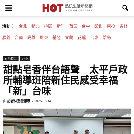
活動：
台北
新北
桃園
新竹
苗栗
台中
彰化
南投
雲林
嘉義
台南
高雄
屏東
基隆
宜蘭
花蓮
台東
離島
在地特區
台中
甜點皂香伴台語聲 太平戶政
所輔導班陪新住民感受幸福
「新」台味
由
記者林重鎣報導
-
2026-06-14