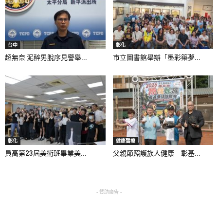
台中
彰化
超無奈 泥醉男脫序見警舉...
市立圖書館舉辦「墨彩築夢...
彰化
健康醫療
員高第23屆美術班畢業美...
父親節照護族人健康 彰基...
- 贊助廣告 -