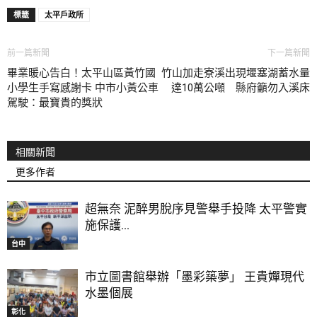
標籤
太平戶政所
前一篇新聞
下一篇新聞
畢業暖心告白！太平山區黃竹國
竹山加走寮溪出現堰塞湖蓄水量
小學生手寫感謝卡 中市小黃公車
達10萬公噸 縣府籲勿入溪床
駕駛：最寶貴的獎狀
相關新聞
更多作者
超無奈 泥醉男脫序見警舉手投降 太平警實
施保護...
台中
市立圖書館舉辦「墨彩築夢」 王貴嬋現代
水墨個展
彰化