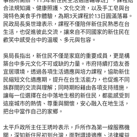
事務所開辦「115年新住民生活適應輔導班」，課程結
合法規知識、健康照護、文化交流，以及手工皂與台
灣特色美食手作體驗，為期3天課程於13日圓滿落幕。
民政局長吳世瑋表示，課程不僅陪伴新住民熟悉在台
生活，也促進彼此交流，讓來自不同國家的新住民在
歡笑中感受台中的溫暖、多元與包容。
吳局長指出，新住民不僅是家庭的重要成員，更是構
築台中多元文化不可或缺的力量。市府持續打造友善
宜居環境，透過各項生活適應與培力課程，協助新住
民縮短文化適應期，提升在台生活能力，也促進不同
族群間的交流與理解；同時期盼藉由各項支持措施，
讓每一位選擇在台中落地生根的新住民，都能感受到
這座城市的熱情、尊重與關懷，安心融入在地生活，
把台中當作自己的家鄉。
太平戶政所主任王琇昤表示，戶所作為第一線服務機
關，深知新住民初到台灣，面對環境適應、法律權益