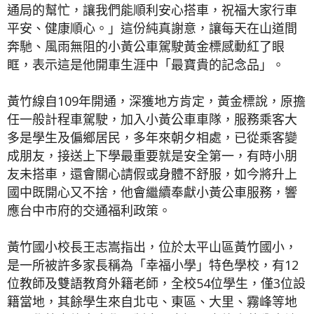
通局的幫忙，讓我們能順利安心搭車，祝福大家行車
平安、健康順心。」這份純真謝意，讓每天在山道間
奔馳、風雨無阻的小黃公車駕駛黃金標感動紅了眼
眶，表示這是他開車生涯中「最寶貴的記念品」。
黃竹線自109年開通，深獲地方肯定，黃金標說，原擔
任一般計程車駕駛，加入小黃公車車隊，服務乘客大
多是學生及偏鄉居民，多年來朝夕相處，已從乘客變
成朋友，接送上下學最重要就是安全第一，有時小朋
友未搭車，還會關心請假或身體不舒服，如今將升上
國中既開心又不捨，他會繼續奉獻小黃公車服務，響
應台中市府的交通福利政策。
黃竹國小校長王志嵩指出，位於太平山區黃竹國小，
是一所被許多家長稱為「幸福小學」特色學校，有12
位教師及雙語教育外籍老師，全校54位學生，僅3位設
籍當地，其餘學生來自北屯、東區、大里、霧峰等地