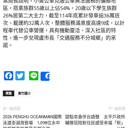
葉局長說明，小黃公車克服公車無法服務的偏鄉地
區，搭乘族群55歲以上佔54%，20歲以下學生族群
26%居第二大主力，截至114年底累計發車逾36萬班
次、載運約32萬人次，整體服務滿意度高達9成，以計
程車代替公車營運，具有機動靈活、深入社區的特
性，進一步兌現盧市長「交通服務不分城鄉」的承
諾。
Facebook
Twitter
Line
Share
標籤
黃竹國小
前一篇新聞
下一篇新聞
2026 PENGHU OCEANMAN國際
甜點皂香伴台語聲 太平戶政所
泳渡澎湖灣登場 1,098位水中
輔導班陪新住民感受幸福「新」