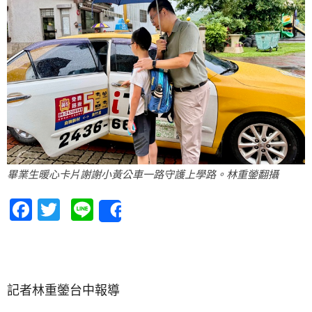
畢業生暖心卡片謝謝小黃公車一路守護上學路。林重鎣翻攝
Facebook
Twitter
Line
Share
記者林重鎣台中報導