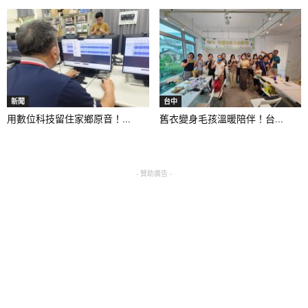
新聞
台中
用數位科技留住家鄉原音！...
舊衣變身毛孩溫暖陪伴！台...
- 贊助廣告 -