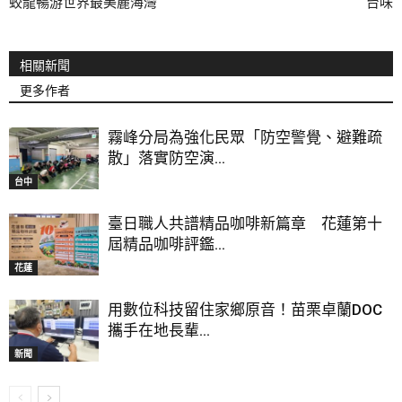
蛟龍暢游世界最美麗海灣
台味
相關新聞
更多作者
霧峰分局為強化民眾「防空警覺、避難疏
散」落實防空演...
台中
臺日職人共譜精品咖啡新篇章 花蓮第十
屆精品咖啡評鑑...
花蓮
用數位科技留住家鄉原音！苗栗卓蘭DOC
攜手在地長輩...
新聞