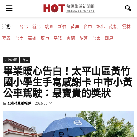
活動：
台北
新北
桃園
新竹
苗栗
台中
彰化
南投
雲林
嘉義
台南
高雄
屏東
基隆
宜蘭
花蓮
台東
離島
在地特區
台中
畢業暖心告白！太平山區黃竹
國小學生手寫感謝卡 中市小黃
公車駕駛：最寶貴的獎狀
由
記者林重鎣報導
-
2026-06-14