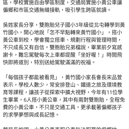
區，學校實施自由學區制度，交通局實施小黃公車讓
偏鄉和市區交通無縫接軌，吸引學生跨區就讀。
吳姓家長分享，雙胞胎兒子國小3年級從北屯轉學到黃
竹國小，開心地說「怎不早點轉來黃竹國小」，搭小
黃公車到校，學會獨立搭車、規劃行程與管理時間，
不只成長又有自信。雙胞胎兄弟檔說，畢業前夕寫感
謝卡，難忘駕駛每次上車都提醒「坐好喔！」時間飛
快即將道別，特別送給駕駛滿滿的祝福。
「每個孩子都能被看見」，黃竹國小家長會長宋品萱
表示，學校人數少，常安排登山、鐵道之旅及環境教
育等課程，讓孩子從探索中擴大視野，今年有11位學
生畢業，6人搭小黃公車，其中有兩對雙胞胎，全程免
費的小黃公車，不只是交通工具，更承載著偏鄉孩子
的求學夢想與成長記憶。