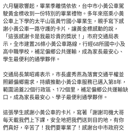
六月驪歌響起，畢業季離情依依，台中市小黃公車駕
駛黃金標收到一份特別的畢業禮物。多年來搭乘小黃
公車上下學的太平山區黃竹國小畢業生，親手寫下感
謝小黃公車一路守護的卡片，讓黃金標感動的說，
「這張感謝卡是我最珍貴的獎狀！」市府交通局表
示，全市建置26條小黃公車路線，行經68所國中小及
高中職學校，補足偏鄉公共運輸，成為家長最安心、
學生最便利的通學夥伴。
交通局長葉昭甫表示，市長盧秀燕為落實交通平權並
照顧偏鄉需求，持續推動小黃公車服務已邁入第8年，
範圍涵蓋22個行政區、172個里，補足偏鄉公共運輸缺
口，成為家長最安心、學子最便利通學夥伴。
這張學生感謝小黃公車的卡片，寫著「謝謝司機大哥
每天載我們上下課，安全地把我們送到目的地，有你
們真好，辛苦了！我們要畢業了！感謝台中市政府交