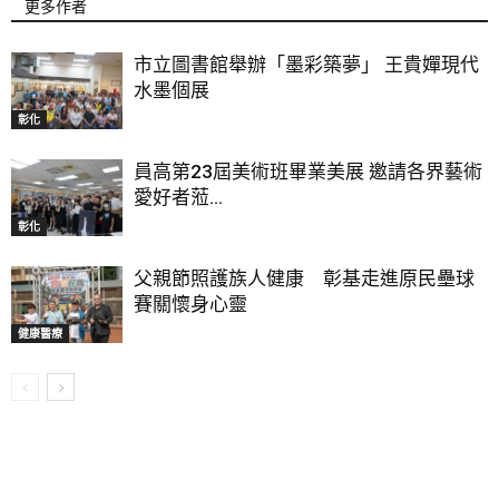
更多作者
市立圖書館舉辦「墨彩築夢」 王貴嬋現代
水墨個展
彰化
員高第23屆美術班畢業美展 邀請各界藝術
愛好者蒞...
彰化
父親節照護族人健康 彰基走進原民壘球
賽關懷身心靈
健康醫療