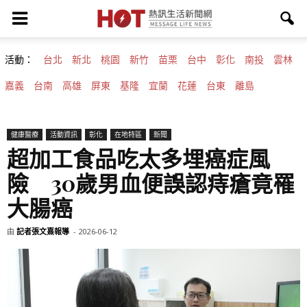
活動：
台北
新北
桃園
新竹
苗栗
台中
彰化
南投
雲林
嘉義
台南
高雄
屏東
基隆
宜蘭
花蓮
台東
離島
健康醫療
活動資訊
彰化
在地特區
新聞
超加工食品吃太多埋癌症風
險 30歲男血便誤認痔瘡竟罹
大腸癌
由
記者張文熹報導
-
2026-06-12