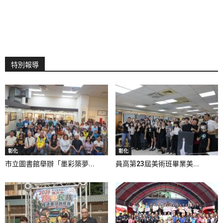
特別報導
彰化
彰化
市立圖書館舉辦「墨彩築夢...
員高第23屆美術班畢業美...