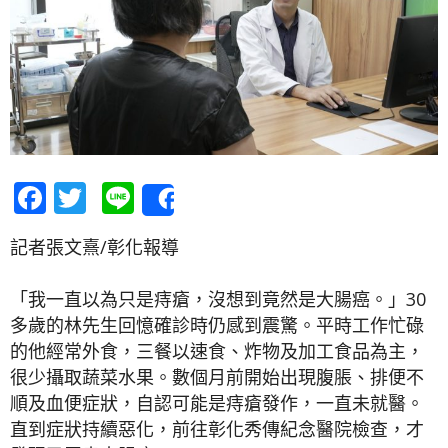
Facebook
Twitter
Line
Share
記者張文熹/彰化報導
「我一直以為只是痔瘡，沒想到竟然是大腸癌。」30
多歲的林先生回憶確診時仍感到震驚。平時工作忙碌
的他經常外食，三餐以速食、炸物及加工食品為主，
很少攝取蔬菜水果。數個月前開始出現腹脹、排便不
順及血便症狀，自認可能是痔瘡發作，一直未就醫。
直到症狀持續惡化，前往彰化秀傳紀念醫院檢查，才