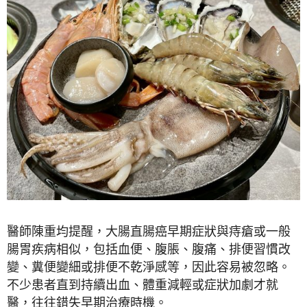
醫師陳重均提醒，大腸直腸癌早期症狀與痔瘡或一般
腸胃疾病相似，包括血便、腹脹、腹痛、排便習慣改
變、糞便變細或排便不乾淨感等，因此容易被忽略。
不少患者直到持續出血、體重減輕或症狀加劇才就
醫，往往錯失早期治療時機。