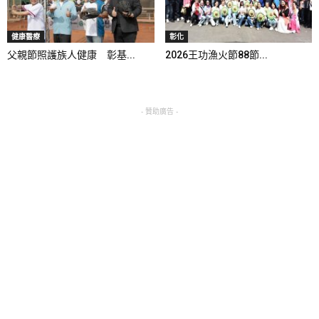
健康醫療
彰化
父親節照護族人健康 彰基...
2026王功漁火節88節...
- 贊助廣告 -