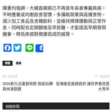
陳重均強調，大腸直腸癌已不再是年長者專屬疾病。
平時應養成均衡飲食習慣，多攝取蔬果與高纖食物，
減少加工食品及含糖飲料，並維持規律運動與正常作
息。同時配合定期篩檢及早就醫，才能提高早期發現
機會，降低疾病對健康造成的威脅。
Facebook
Twitter
Line
Share
標籤
健康
前一篇新聞
下一篇新聞
2026彰化兒童藝術節 藝起玩轉
從埔里走進總統府 讓世界看見暨
員林演藝廳
大青年
相關新聞