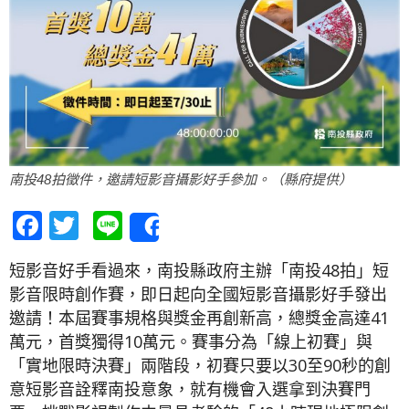
南投48拍徵件，邀請短影音攝影好手參加。（縣府提供）
Facebook
Twitter
Line
Share
短影音好手看過來，南投縣政府主辦「南投48拍」短
影音限時創作賽，即日起向全國短影音攝影好手發出
邀請！本屆賽事規格與獎金再創新高，總獎金高達41
萬元，首獎獨得10萬元。賽事分為「線上初賽」與
「實地限時決賽」兩階段，初賽只要以30至90秒的創
意短影音詮釋南投意象，就有機會入選拿到決賽門