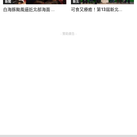
新聞
新北
白海豚颱風逼近北部海面 ...
可食又療癒！第13屆新北...
- 贊助廣告 -