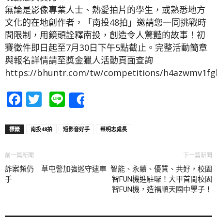
無論是影像專業人士、熱愛拍片的學生，或熟悉地方
文化的在地創作者，「南投48拍」邀請您一同挑戰時
間限制，用鏡頭詮釋南投，創造令人驚豔的故事！初
賽徵件即日起至7月30日下午5點截止。完整活動簡章
與報名詳情請至獎金獵人活動頁面查詢
https://bhuntr.com/tw/competitions/h4azwmv1fg
Facebook
Twitter
Line
Share
標籤
南投48拍
短影音好手
蔡明志處長
前一篇新聞
下一篇新聞
詐案頻仍 草屯警加強巡守逮車
智能、永續、優質、共好，校園
手
智FUN機進駐囉！大甲首間校園
智FUN機，造福順天國中學子！