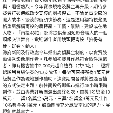
理「南投48拍」成功吸引來自全國各地的攝影團隊參
與，迴響熱烈。今年賽事規格及獎金再升級，期待參
賽者打破傳統政令宣導的刻板模式，不論是電影感的
職人故事、緊湊的街頭快節奏、還是運用獨特視覺風
格重新解構南投的農特產、工藝、景點、建設或在地
人物，「南投48拍」都將提供全國短影音職人的一個
頂級交流舞台，歡迎創作者用鏡頭把南投「拍得有
梗、好看、動人」
縣府新聞及行政處今年祭出高額獎金制度，以實質鼓
勵優秀影像創作者。凡參加初賽且作品符合徵件規範
者，即有機會抽中2,000元超商禮券（共30名）。經評
選順利晉級決賽的13支隊伍，每隊可直接獲得1萬元晉
級獎金作為現地創作補助。決賽期間各隊將透過盲抽
的方式決定主題，前往南投各鄉鎮市進行48小時限時
創作，並由專業評審團選出最終名次，首獎1名獎金10
萬元、二獎1名獎金5萬元、三獎1名獎金3萬元及佳作
10名獎金各1萬元，鼓勵團隊充分感受南投的魅力、展
現創意與實力。