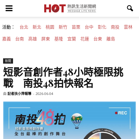
活動：
台北
新北
桃園
新竹
苗栗
台中
彰化
南投
雲林
嘉義
台南
高雄
屏東
基隆
宜蘭
花蓮
台東
離島
新聞
短影音創作者48小時極限挑
戰 南投48拍快報名
由
記者扶小萍報導
-
2026-06-04