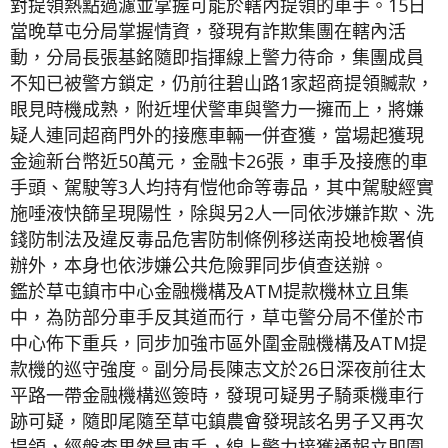
對提領熱點過濾並掌握可能於轄內提領的車手。15日
當晚草屯分局掌握情資，發現有詐欺集團在轄內活
動，分局長張基銘隨即指揮線上警力待命，集團成員
不知已被警方鎖定，仍前往碧山路1家超商提領贓款，
眼見時機成熟，附近埋伏警車與警力一擁而上，將嫌
疑人連同超商門外的接應車輛一併查獲，當場起獲現
金逾新台幣近50萬元，金融卡26張，車手及接應的車
手頭、駕駛等3人均持有愷他命等毒品，其中駕駛經實
施唾液快篩呈現陽性，除與另2人一同依涉嫌詐欺、洗
錢防制法及違反毒品危害防制條例移送南投地檢署偵
辦外，本身也依涉嫌公共危險罪同步偵查送辦。
鑑於草屯鎮市中心金融機構及ATM提款機林立且集
中，為防部分車手反其道而行，草屯警分局不僅於市
中心佈下重兵，同步加強市區外圍金融機構及ATM提
款機的巡守強度。副分局長陳志文於26日深夜前往太
平路一帶金融機構巡簽時，發現可疑男子騎乘機車行
跡可疑，隨即尾隨至草屯鎮農會發現該名男子又再次
提領，經盤查果然是車手，線上警力接獲通報立即圍