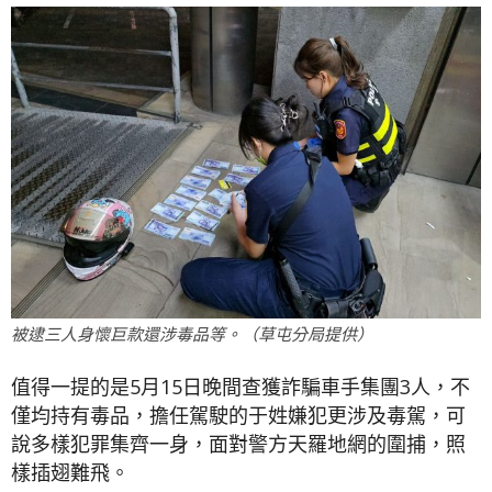
被逮三人身懷巨款還涉毒品等。（草屯分局提供）
值得一提的是5月15日晚間查獲詐騙車手集團3人，不
僅均持有毒品，擔任駕駛的于姓嫌犯更涉及毒駕，可
說多樣犯罪集齊一身，面對警方天羅地網的圍捕，照
樣插翅難飛。