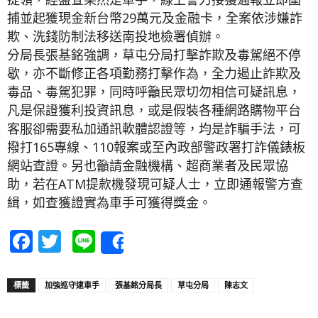
捕並起獲現金新台幣29萬元及金融卡，全案依涉嫌詐
欺、洗錢防制法移送南投地檢署偵辦。
分局長張基銘強調，草屯分局打擊詐欺及毒駕絕不停
歇，亦不斷修正各項勤務打擊作為，全力遏止詐欺及
毒品、毒駕犯罪，同時呼籲民眾切勿相信可疑訊息，
凡是保證獲利投資訊息，或是假裝各種網路購物平台
客服卻需要私加通訊軟體認證等，均是詐騙手法，可
撥打165專線、110報案或至內政部警政署打詐儀錶板
網站查證。另也籲請金融機構、超商業者及民眾協
助，若在ATM提款機發現可疑人士，立即通報警方查
緝，如查獲證實為車手可獲得獎金。
Facebook
Twitter
Line
Share
標籤
加強巡守逮車手
張基銘分局長
草屯分局
陳志文