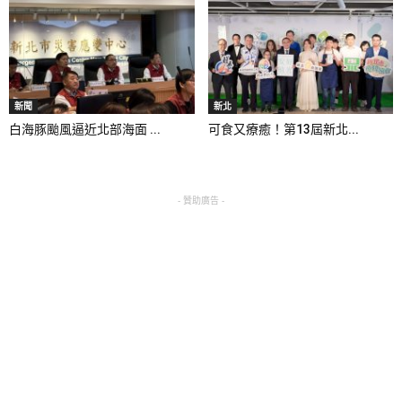
新聞
新北
白海豚颱風逼近北部海面 ...
可食又療癒！第13屆新北...
- 贊助廣告 -