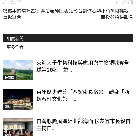
前一篇新聞
下一篇新聞
機械手臂精準置換 舞蹈老師換膝
短影音創作者48小時極限挑戰
重返舞台
南投48拍快報名
相關新聞
更多作者
東海大學生物科技與應用微生物領域奪全
球第28名 並...
校園區
百年歷史建築「西螺街長宿舍」轉身「西
螺客町文化館」...
雲林
白海豚颱風逼近北部海面 侯友宜市長親自
主持白...
新聞