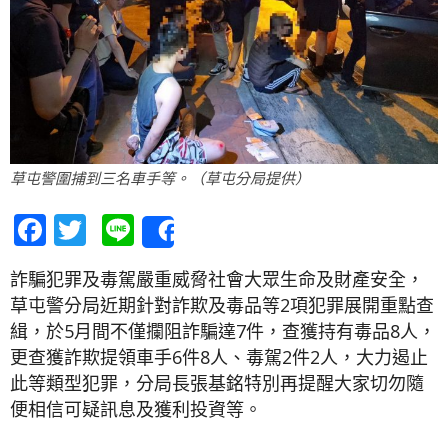
草屯警圍捕到三名車手等。（草屯分局提供）
Facebook
Twitter
Line
Share
詐騙犯罪及毒駕嚴重威脅社會大眾生命及財產安全，
草屯警分局近期針對詐欺及毒品等2項犯罪展開重點查
緝，於5月間不僅攔阻詐騙達7件，查獲持有毒品8人，
更查獲詐欺提領車手6件8人、毒駕2件2人，大力遏止
此等類型犯罪，分局長張基銘特別再提醒大家切勿隨
便相信可疑訊息及獲利投資等。