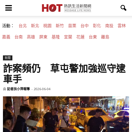
活動：
台北
新北
桃園
新竹
苗栗
台中
彰化
南投
雲林
嘉義
台南
高雄
屏東
基隆
宜蘭
花蓮
台東
離島
新聞
詐案頻仍 草屯警加強巡守逮
車手
由
記者扶小萍報導
-
2026-06-04