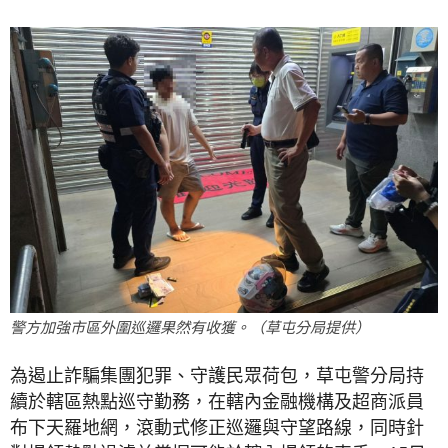
警方加強市區外圍巡邏果然有收獲。（草屯分局提供）
為遏止詐騙集團犯罪、守護民眾荷包，草屯警分局持
續於轄區熱點巡守勤務，在轄內金融機構及超商派員
布下天羅地網，滾動式修正巡邏與守望路線，同時針