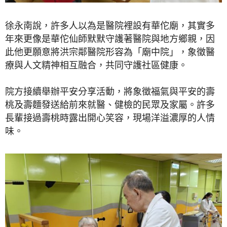
徐永南說，許多人以為是醫院裡設有華佗廟，其實多
年來更像是華佗仙師默默守護著醫院與地方鄉親，因
此他更願意將洪宗鄰醫院形容為「廟中院」，象徵醫
療與人文精神相互融合，共同守護社區健康。
院方接續舉辦平安分享活動，將象徵福氣與平安的壽
桃及壽麵發送給前來就醫、健檢的民眾及家屬。許多
長輩接過壽桃時露出開心笑容，現場洋溢濃厚的人情
味。