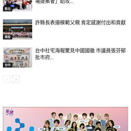
場提案會」助攻...
新北
許縣長表揚模範父親 肯定感謝付出和貢獻
南投
台中社宅海報驚見中國國徽 市議員張芬郁
批市府...
台中