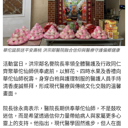
華佗誕辰送平安壽桃 洪宗鄰醫院融合信仰與醫療守護偏鄉健康
活動當日，洪宗鄰名譽院長率領全體醫護及行政同仁
齊聚華佗仙師供奉處前，以鮮花、四時水果及香禮向
華佗仙師祝壽。身穿白袍與護理制服的醫護人員手持
清香虔誠祭拜，形成現代醫療與傳統文化交融的溫馨
畫面。
院長徐永南表示，醫院長期供奉華佗仙師，不是鼓吹
迷信，而是希望透過信仰力量帶給病人與家屬更多心
靈上的支持。他指出，現代醫學固然進步，但人在面