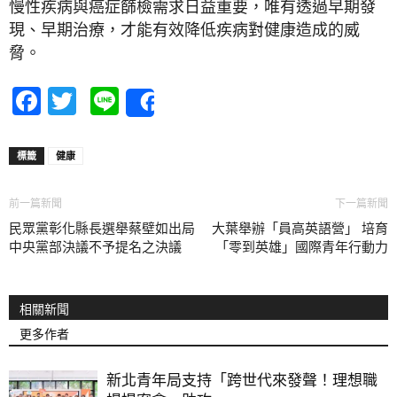
慢性疾病與癌症篩檢需求日益重要，唯有透過早期發
現、早期治療，才能有效降低疾病對健康造成的威
脅。
Facebook
Twitter
Line
Share
標籤
健康
前一篇新聞
下一篇新聞
民眾黨彰化縣長選舉蔡壁如出局
大葉舉辦「員高英語營」 培育
中央黨部決議不予提名之決議
「零到英雄」國際青年行動力
相關新聞
更多作者
新北青年局支持「跨世代來發聲！理想職