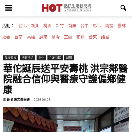
活動：
台北
新北
桃園
新竹
苗栗
台中
彰化
南投
雲林
嘉義
台南
高雄
屏東
基隆
宜蘭
花蓮
台東
離島
健康醫療
活動資訊
彰化
在地特區
新聞
華佗誕辰送平安壽桃 洪宗鄰醫
院融合信仰與醫療守護偏鄉健
康
由
記者張文熹報導
-
2026-06-03