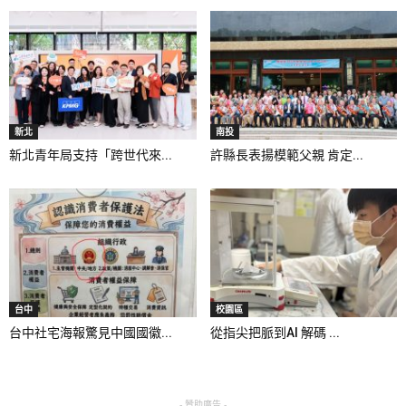
新北
南投
新北青年局支持「跨世代來...
許縣長表揚模範父親 肯定...
台中
校園區
台中社宅海報驚見中國國徽...
從指尖把脈到AI 解碼 ...
- 贊助廣告 -