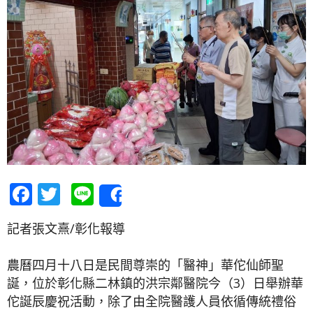
Facebook
Twitter
Line
Share
記者張文熹/彰化報導
農曆四月十八日是民間尊崇的「醫神」華佗仙師聖
誕，位於彰化縣二林鎮的洪宗鄰醫院今（3）日舉辦華
佗誕辰慶祝活動，除了由全院醫護人員依循傳統禮俗