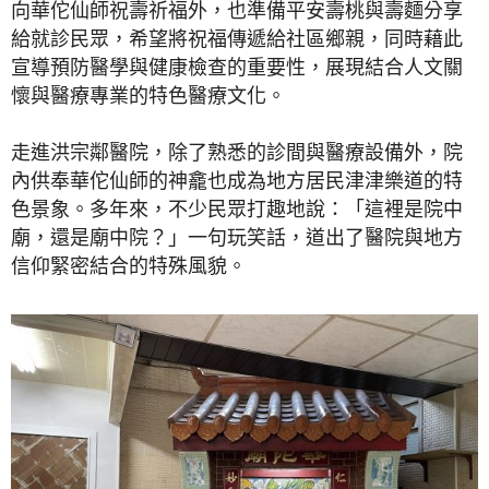
向華佗仙師祝壽祈福外，也準備平安壽桃與壽麵分享
給就診民眾，希望將祝福傳遞給社區鄉親，同時藉此
宣導預防醫學與健康檢查的重要性，展現結合人文關
懷與醫療專業的特色醫療文化。
走進洪宗鄰醫院，除了熟悉的診間與醫療設備外，院
內供奉華佗仙師的神龕也成為地方居民津津樂道的特
色景象。多年來，不少民眾打趣地說：「這裡是院中
廟，還是廟中院？」一句玩笑話，道出了醫院與地方
信仰緊密結合的特殊風貌。