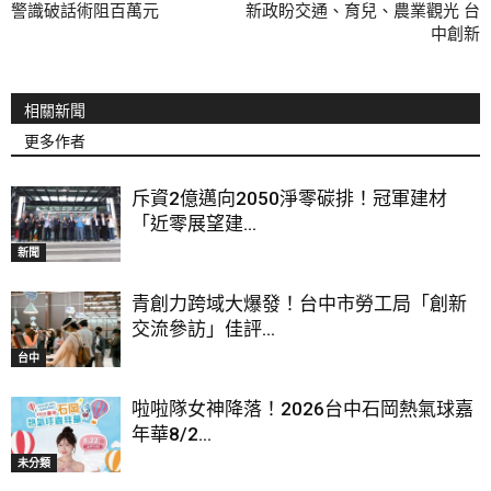
警識破話術阻百萬元
新政盼交通、育兒、農業觀光 台
中創新
相關新聞
更多作者
斥資2億邁向2050淨零碳排！冠軍建材
「近零展望建...
新聞
青創力跨域大爆發！台中市勞工局「創新
交流參訪」佳評...
台中
啦啦隊女神降落！2026台中石岡熱氣球嘉
年華8/2...
未分類