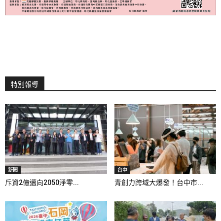
特別報導
新聞
台中
斥資2億邁向2050淨零...
青創力跨域大爆發！台中市...