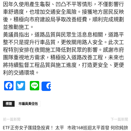
因年久使用產生龜裂、凹凸不平等情形，不僅影響行
車舒適度，也增加交通安全風險。接獲地方居民反映
後，積極向市府建設局爭取改善經費，順利完成規劃
並推動施工。
黃議員指出，道路品質與民眾生活息息相關，道路平
整不只是提升行車品質，更攸關用路人安全。此次工
程特別安排在夜間施工降低對民眾的影響。感謝市府
團隊重視地方需求，積極投入道路改善工程，未來也
將持續監督工程品質與施工進度，打造更安全、更便
利的交通環境。
Facebook
Twitter
Line
Share
標籤
市議員黃佳恬
前一篇新聞
下一篇新聞
ETF正夯女子匯錢急投資！ 太平
市政168巡迴太平首發 何欣純拚