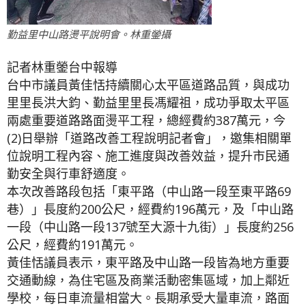
勤益里中山路燙平說明會。林重鎣攝
記者林重鎣台中報導
台中市議員黃佳恬持續關心太平區道路品質，與成功
里里長洪大鈞、勤益里里長馮耀祖，成功爭取太平區
兩處重要道路路面燙平工程，總經費約387萬元，今
(2)日舉辦「道路改善工程說明記者會」，邀集相關單
位說明工程內容、施工進度與改善效益，提升市民通
勤安全與行車舒適度。
本次改善路段包括「東平路（中山路一段至東平路69
巷）」長度約200公尺，經費約196萬元，及「中山路
一段（中山路一段137號至大源十九街）」長度約256
公尺，經費約191萬元。
黃佳恬議員表示，東平路及中山路一段皆為地方重要
交通動線，為住宅區及商業活動密集區域，加上鄰近
學校，每日車流量相當大。長期承受大量車流，路面