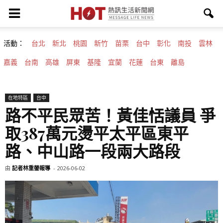
活動：
台北
新北
桃園
新竹
苗栗
台中
彰化
南投
雲林
嘉義
台南
高雄
屏東
基隆
宜蘭
花蓮
台東
離島
在地特區
台中
路不平民眾苦！黃佳恬議員 爭
取387萬元燙平太平區東平
路、中山路一段兩大路段
由
記者林重鎣報導
-
2026-06-02