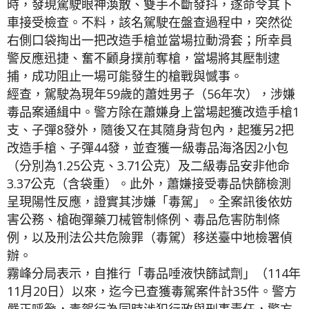
時，發現駕駛眼神渙散、雙手不斷發抖，遂命令其下
車接受檢查。不料，該名駕駛在盤查過程中，突然從
右側口袋掏出一把改造手槍並當場拉動滑套；所幸員
警反應迅捷、奮不顧身撲前奪槍，當場將其壓制逮
捕，成功阻止一場可能發生的槍戰與憾事。
經查，駕駛為現年59歲的蕭姓男子（56年次），涉嫌
毒品案通緝中。警方除在蕭嫌身上當場起獲改造手槍1
支、子彈8發外，隨後又在其隨身背包內，起獲另2把
改造手槍、子彈44發，並查獲一級毒品海洛因2小包
（分別為1.25公克、3.71公克）及二級毒品安非他命
3.37公克（含袋重）。此外，蕭嫌接受毒品快篩檢測
呈現陽性反應，證實其涉嫌「毒駕」。全案訊後依妨
害公務、槍砲彈藥刀械管制條例、毒品危害防制條
例，以及刑法公共危險罪（毒駕）移送臺中地檢署偵
辦。
霧峰分局表示，自推行「毒品唾液快篩試劑」（114年
11月20日）以來，迄今已查獲毒駕案件計35件。警方