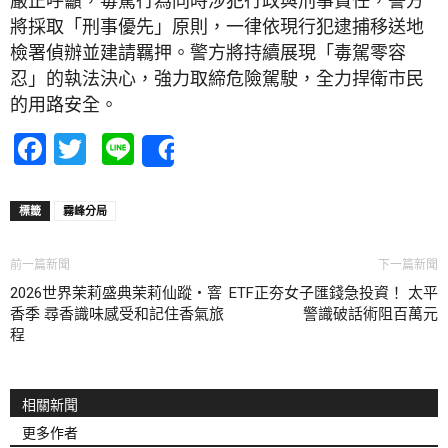
嚴正呼籲，毒駕行為同時涉犯行政與刑事責任，警方
將採取「刑事優先」原則，一律依現行犯逮捕移送地
檢署偵辦並建請羈押。警方將持續展現「毒駕零容
忍」的執法決心，強力取締危險駕駛，全力捍衛市民
的用路安全。
Facebook
Twitter
Line
Share
標籤
霧峰分局
前一篇新聞
下一篇新聞
2026世界茉莉盛典茉莉仙蹤・窨
ETF正夯女子匯錢急投資！ 太平
香季 尋香識味感受和記住香氣旅
警識破話術阻百萬元
程
相關新聞
更多作者