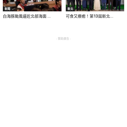
新聞
新北
白海豚颱風逼近北部海面 ...
可食又療癒！第13屆新北...
- 贊助廣告 -