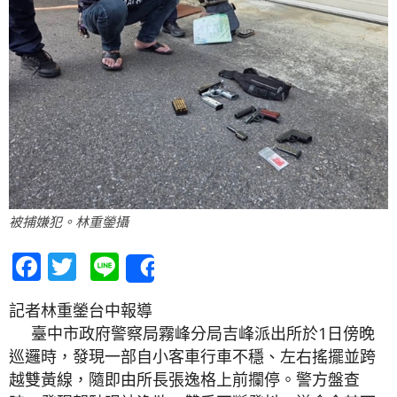
被捕嫌犯。林重鎣攝
Facebook
Twitter
Line
Share
記者林重鎣台中報導
臺中市政府警察局霧峰分局吉峰派出所於1日傍晚
巡邏時，發現一部自小客車行車不穩、左右搖擺並跨
越雙黃線，隨即由所長張逸格上前攔停。警方盤查