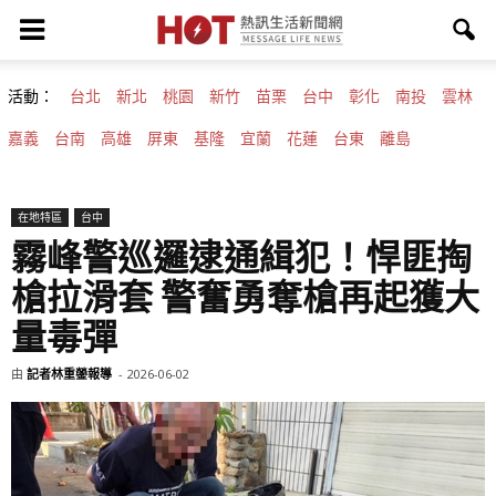
活動：
台北
新北
桃園
新竹
苗栗
台中
彰化
南投
雲林
嘉義
台南
高雄
屏東
基隆
宜蘭
花蓮
台東
離島
在地特區
台中
霧峰警巡邏逮通緝犯！悍匪掏
槍拉滑套 警奮勇奪槍再起獲大
量毒彈
由
記者林重鎣報導
-
2026-06-02