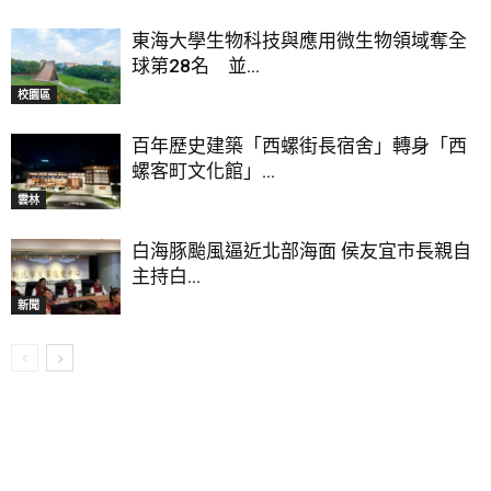
東海大學生物科技與應用微生物領域奪全
球第28名 並...
校園區
百年歷史建築「西螺街長宿舍」轉身「西
螺客町文化館」...
雲林
白海豚颱風逼近北部海面 侯友宜市長親自
主持白...
新聞