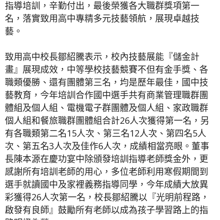
指導培訓，辛勤付出，最後榮獲各大職群獎項第一
名，落實致用高中專精多元技藝領航，展現卓越技
藝。
致用高中校長鄒紹騰表示，校內技藝展能『儲金計
畫』展現成效，中等學校技藝競賽不但有金手獎、各
職類優勝、還有團體第三名，均是歷年最佳，國中技
藝教育，今年培訓合作國中選手共有商業管理職群團
體組及個人組、電機電子群團體及個人組、家政職群
個人組和餐旅職群團體組合計26人次獲得第一名，另
有各職類第二名15人次、第三名12人次、第四名5人
次、第五名3人次及佳作6人次，成績相當亮眼。董事
長陳本源在慶功宴中除頒發培訓指導老師獎金外，更
感謝所有培訓老師的用心，多位老師利用寒假期間到
選手就讀國中及家裡義務指導同學，今年成績大放異
彩獲得26人次第一名，校長鄒紹騰以『光明前程路，
啟發有良師』鼓勵所有老師以成為孩子學習路上的指