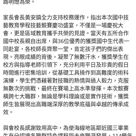
路明燈為榮。
家長會長黃安鎮全力支持校務運作，指出本次國中技
藝教育學程技藝競賽慶功盛宴，不僅是一場慶祝大
會，更是區域教育攜手共榮的見證。當天有五所合作
國中校長親自出席，與36位優秀的獲獎國中生代表一
同赴宴，各校師長齊聚一堂，肯定孩子們的傑出表
現。亮眼成績的背後，凝聚了無數汗水，獲獎學生在
校方與指導老師引領下，充分利用平日及珍貴的假日
時間進行密集培訓，從基礎工具操作到高難度的術科
演練，學生們憑藉著對技職的熱情與過人毅力，克服
無數次的挑戰，最終在賽場上高水準發揮。本次競賽
橫跨七大職群，無論是學科理論或是實作技術，獲獎
師生皆展現出高職端深厚的教學底蘊與卓越的傳承成
效。
與會校長感謝致用高中，為使海線地區鄰近國三畢業
生充分認識各職群特色課程與未來職涯發展，114學年