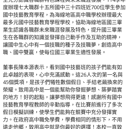
度辦理七大職群十五所國中三十四班近700位學生參加
國中技藝教育學程，為海線地區高中職學校辦理最大
最多元國中技藝教育學程學校，協助海線地區國三畢
業生認識各職群未來職涯發展及特色，提升國三畢業
生在各職群的知識並發揮自己動手作及互助的精神，
讓國中生心中有一個技職的種子及技職夢，創造高中
職、國中雙贏，使每位國三畢業生適性發展。
董事長陳本源表示，看到國中技藝班的孩子們能有如
此卓越的表現，心中充滿感動。這26人次的第一名與
45個獎項，是孩子們犧牲數個假日、手結老繭換來的
榮耀。致用高中是一個能幫助你發掘夢想、築夢踏實
的地方！好的起點，讓夢想飛得更遠！感謝所有國中
技藝教育學程教師的辛勤指導，在比賽前進行了多次
假日模擬訓練，使學生們能夠在競賽中充分發揮實
力。在政府高中職免學費，學費相同的情形下，不用
遠走他鄉，致用高中就是你最好的選擇！本校一直致