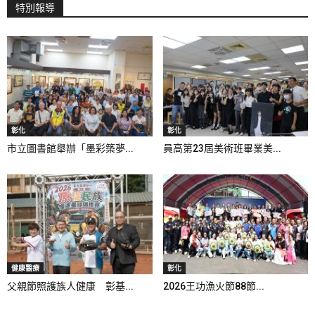
特別報導
彰化
彰化
市立圖書館舉辦「墨彩築夢...
員高第23屆美術班畢業美...
健康醫療
彰化
父親節照護族人健康 彰基...
2026王功漁火節88節...