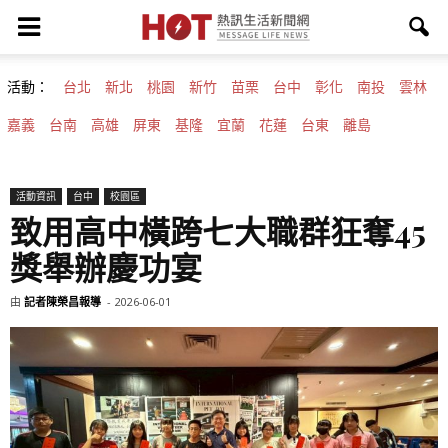
活動：
台北
新北
桃園
新竹
苗栗
台中
彰化
南投
雲林
嘉義
台南
高雄
屏東
基隆
宜蘭
花蓮
台東
離島
活動資訊
台中
校園區
致用高中橫跨七大職群狂奪45
獎舉辦慶功宴
由
記者陳榮昌報導
-
2026-06-01