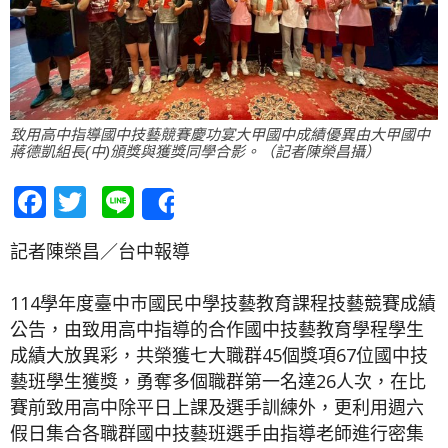
致用高中指導國中技藝競賽慶功宴大甲國中成績優異由大甲國中
蔣德凱組長(中)頒獎與獲獎同學合影。（記者陳榮昌攝）
Facebook
Twitter
Line
Share
記者陳榮昌／台中報導
114學年度臺中巿國民中學技藝教育課程技藝競賽成績
公告，由致用高中指導的合作國中技藝教育學程學生
成績大放異彩，共榮獲七大職群45個獎項67位國中技
藝班學生獲獎，勇奪多個職群第一名達26人次，在比
賽前致用高中除平日上課及選手訓練外，更利用週六
假日集合各職群國中技藝班選手由指導老師進行密集