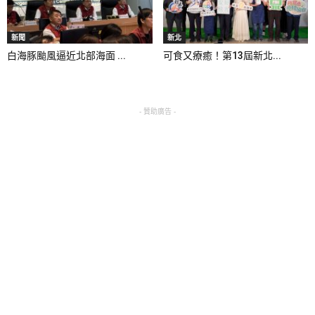
新聞
新北
白海豚颱風逼近北部海面 ...
可食又療癒！第13屆新北...
- 贊助廣告 -