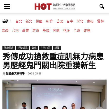
活動：
台北
新北
桃園
新竹
苗栗
台中
彰化
南投
雲林
嘉義
台南
高雄
屏東
基隆
宜蘭
花蓮
台東
離島
健康醫療
活動資訊
彰化
在地特區
新聞
秀傳成功搶救重症肌無力病患
男歷經鬼門關出院重獲新生
由
記者張文熹報導
-
2026-05-29