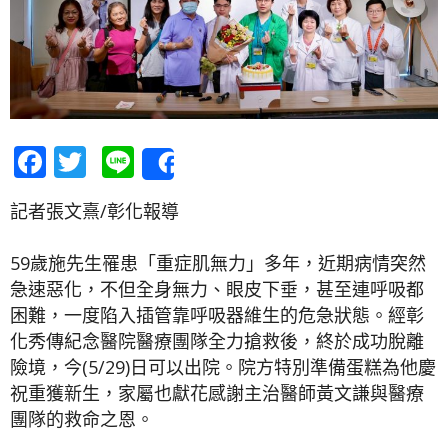
Facebook
Twitter
Line
Share
記者張文熹/彰化報導
59歲施先生罹患「重症肌無力」多年，近期病情突然
急速惡化，不但全身無力、眼皮下垂，甚至連呼吸都
困難，一度陷入插管靠呼吸器維生的危急狀態。經彰
化秀傳紀念醫院醫療團隊全力搶救後，終於成功脫離
險境，今(5/29)日可以出院。院方特別準備蛋糕為他慶
祝重獲新生，家屬也獻花感謝主治醫師黃文謙與醫療
團隊的救命之恩。