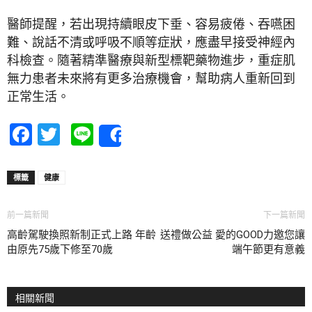
醫師提醒，若出現持續眼皮下垂、容易疲倦、吞嚥困
難、說話不清或呼吸不順等症狀，應盡早接受神經內
科檢查。隨著精準醫療與新型標靶藥物進步，重症肌
無力患者未來將有更多治療機會，幫助病人重新回到
正常生活。
Facebook
Twitter
Line
Share
標籤
健康
前一篇新聞
下一篇新聞
高齡駕駛換照新制正式上路 年齡
送禮做公益 愛的GOOD力邀您讓
由原先75歲下修至70歲
端午節更有意義
相關新聞