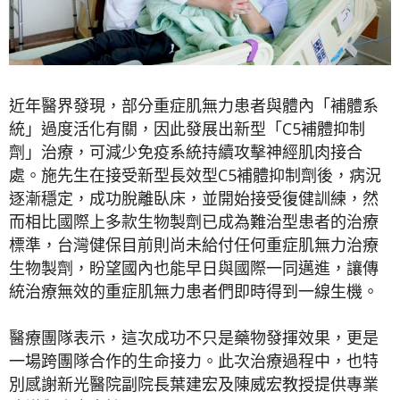
近年醫界發現，部分重症肌無力患者與體內「補體系
統」過度活化有關，因此發展出新型「C5補體抑制
劑」治療，可減少免疫系統持續攻擊神經肌肉接合
處。施先生在接受新型長效型C5補體抑制劑後，病況
逐漸穩定，成功脫離臥床，並開始接受復健訓練，然
而相比國際上多款生物製劑已成為難治型患者的治療
標準，台灣健保目前則尚未給付任何重症肌無力治療
生物製劑，盼望國內也能早日與國際一同邁進，讓傳
統治療無效的重症肌無力患者們即時得到一線生機。
醫療團隊表示，這次成功不只是藥物發揮效果，更是
一場跨團隊合作的生命接力。此次治療過程中，也特
別感謝新光醫院副院長葉建宏及陳威宏教授提供專業