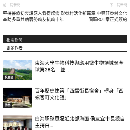
前一篇新聞
下一篇新聞
堅持醫療初衷讓窮人看得起病 彰
眷村活化新篇章 中興莊眷村文化
基助多重共病弱勢癌友抗癌十年
園區ROT案正式簽約
相關新聞
更多作者
東海大學生物科技與應用微生物領域奪全
球第28名 並...
校園區
百年歷史建築「西螺街長宿舍」轉身「西
螺客町文化館」...
雲林
白海豚颱風逼近北部海面 侯友宜市長親自
主持白...