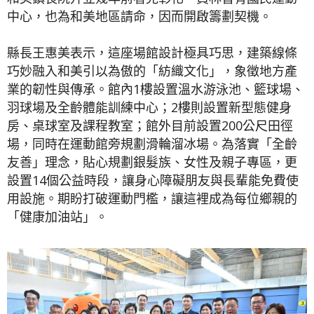
中心，也為和美地區請命，因而開啟籌劃契機。
縣長王惠美表示，這座場館設計極具巧思，建築線條
巧妙融入和美引以為傲的「紡織文化」，象徵地方產
業的韌性與傳承。館內1樓設置溫水游泳池、籃球場、
羽球場及全齡體能訓練中心；2樓則設置新型態健身
房、桌球室及課程教室；館外目前設置200公尺田徑
場，同時在運動館旁規劃滑輪溜冰場。為落實「全齡
友善」理念，貼心規劃銀髮族、女性及親子專區，更
設置14個公益時段，讓身心障礙朋友與長輩能免費使
用設施。期盼打破運動門檻，讓這裡成為每位鄉親的
「健康加油站」。