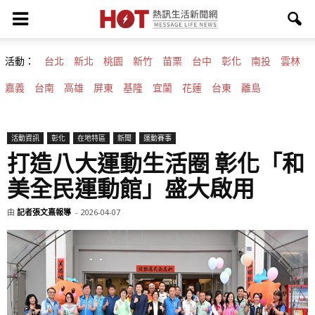
活動：
台北
新北
桃園
新竹
苗栗
台中
彰化
南投
雲林
嘉義
台南
高雄
屏東
基隆
宜蘭
花蓮
台東
離島
活動資訊
彰化
在地特區
新聞
運動賽事
打造八大運動生活圈 彰化「和
美全民運動館」盛大啟用
由
記者張文熹報導
-
2026-04-07