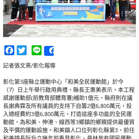
Facebook
Twitter
Line
Share
記者張文熹/彰化報導
彰化第3座縣立運動中心「和美全民運動館」於今
（7）日上午舉行啟用典禮，縣長王惠美表示，本工程
感謝運動部(前教育部體育署)補助1億元，縣府則在議
長謝典霖及所有議員的支持下自籌2億6,800萬元，投
入總經費約3億6,800萬元，打造這座多功能的全民運
動館，為和美、伸港、線西等3鄉鎮的鄉親提供最優質
及平價的運動設施。和美鎮人口位列彰化縣第3，前任
和美鎮長阮升立幾年前看見彰化、員林皆有國民運動