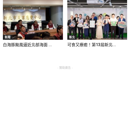
新聞
新北
白海豚颱風逼近北部海面 ...
可食又療癒！第13屆新北...
- 贊助廣告 -