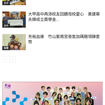
台中
大甲高中再添校友回饋母校愛心 黃建華
夫婦成立獎學金...
台中
充裕血庫 竹山紫南宮爸氣加碼贈項鍊套
幣
新聞