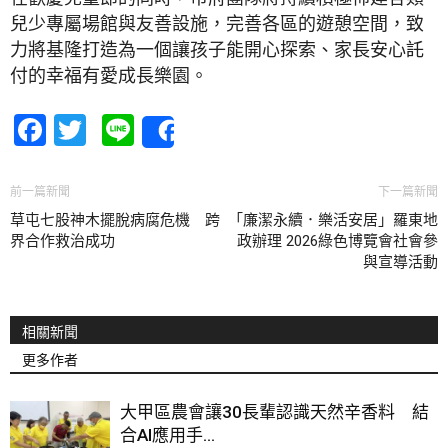
兒少專屬場館與友善設施，完善各區的遊憩空間，致
力將基隆打造為一個讓孩子能開心探索、家長安心託
付的幸福有愛成長樂園。
Facebook
Twitter
Line
Share
前一篇新聞
下一篇新聞
草屯七股神木擺脫病腐危機 跨
「廉潔永續．樂活安居」羅東地
界合作救治成功
政辦理 2026綠色博覽會社會參
與宣導活動
相關新聞
更多作者
大甲區農會讓30長輩認識天然辛香料 結
合AI應用手...