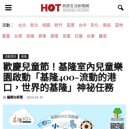
活動：
台北
新北
桃園
新竹
苗栗
台中
彰化
南投
雲林
嘉義
台南
高雄
屏東
基隆
宜蘭
花蓮
台東
離島
活動資訊
基隆
歡慶兒童節！基隆室內兒童樂
園啟動「基隆400-流動的港
口，世界的基隆」神祕任務
由
編輯台新聞
-
2026-03-30