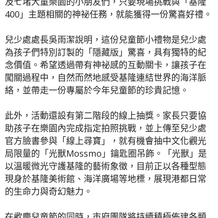
及七堵大童樂園的小朋友們，只要現場挑戰與「基隆
400」主題相關的神祕任務，就能獲得一份驚喜好禮。
兒少處處長吳雨潔說明，這份兒童節小禮物是兒少處
為孩子們特別訂製的「隱藏版」驚喜，具有獨特的紀
念價值。希望透過帶有神祕感的互動關卡，讓孩子在
闖關過程中，自然而然地感受基隆連結世界的海洋脈
絡，並帶走一份專屬於今年兒童節的珍貴記憶。
此外，活動還設有第二階段的線上抽獎。家長只要協
助孩子在樂園內完成指定拍照挑戰，並上傳至兒少處
官方臉書參與「線上尋寶」，就有機會抽中文化觀光
局限量的「光獸Mossmo」鑰匙圈吊飾。「光獸」是
以溫暖微光守護基隆的藝術象徵，目前正以各種型態
現身於基隆美術館、海洋廣場等地標，展現港都日常
的生命力與奇幻魅力。
在歡慶兒童節的同時，市府團隊將持續積極佈建各類