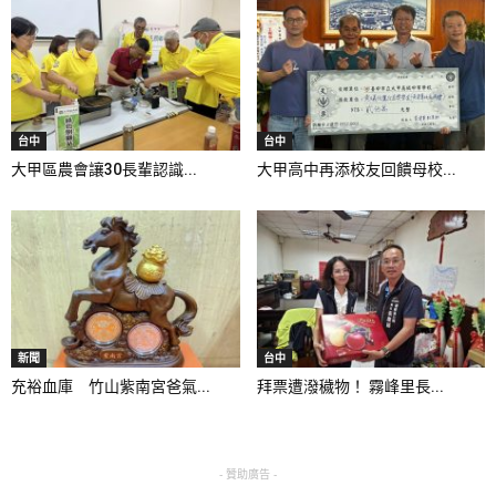
台中
台中
大甲區農會讓30長輩認識...
大甲高中再添校友回饋母校...
新聞
台中
充裕血庫 竹山紫南宮爸氣...
拜票遭潑穢物！ 霧峰里長...
- 贊助廣告 -