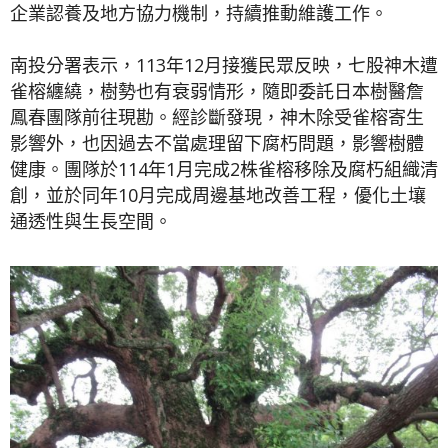
企業認養及地方協力機制，持續推動維護工作。
南投分署表示，113年12月接獲民眾反映，七股神木遭
雀榕纏繞，樹勢也有衰弱情形，隨即委託日本樹醫詹
鳳春團隊前往現勘。經診斷發現，神木除受雀榕寄生
影響外，也因過去不當處理留下腐朽問題，影響樹體
健康。團隊於114年1月完成2株雀榕移除及腐朽組織清
創，並於同年10月完成周邊基地改善工程，優化土壤
通透性與生長空間。