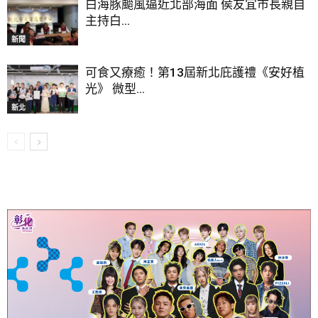
白海豚颱風逼近北部海面 侯友宜市長親自
主持白...
新聞
可食又療癒！第13屆新北庇護禮《安好植
光》 微型...
新北