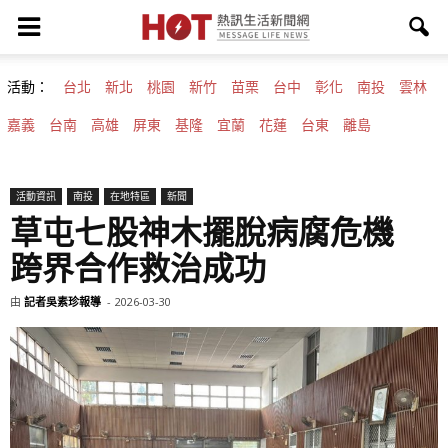
活動：
台北
新北
桃園
新竹
苗栗
台中
彰化
南投
雲林
嘉義
台南
高雄
屏東
基隆
宜蘭
花蓮
台東
離島
活動資訊
南投
在地特區
新聞
草屯七股神木擺脫病腐危機
跨界合作救治成功
由
記者吳素珍報導
-
2026-03-30