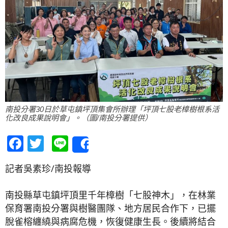
南投分署30日於草屯鎮坪頂集會所辦理「坪頂七股老樟樹根系活
化改良成果說明會」。（圖/南投分署提供）
Facebook
Twitter
Line
Share
記者吳素珍/南投報導
南投縣草屯鎮坪頂里千年樟樹「七股神木」，在林業
保育署南投分署與樹醫團隊、地方居民合作下，已擺
脫雀榕纏繞與病腐危機，恢復健康生長。後續將結合