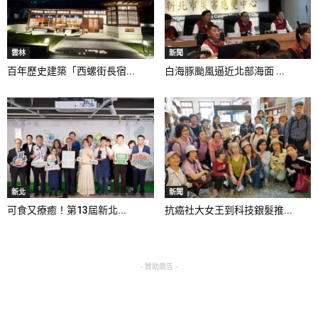
雲林
新聞
百年歷史建築「西螺街長宿...
白海豚颱風逼近北部海面 ...
新北
新聞
可食又療癒！第13屆新北...
抗癌社大女王到科技銀髮推...
- 贊助廣告 -