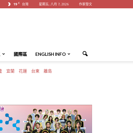
C
19
台灣
星期五, 八月 7, 2026
作家發文
區
國際區
ENGLISH INFO
隆
宜蘭
花蓮
台東
離島