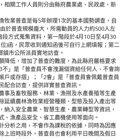
，相關工作人員則分由縣府農業處、民政處、新
漁牧業普查是每5年辦理1次的基本國勢調查，自
，由於普查規模龐大，所需動員的人力約500人左
段方式蒐集資料，第一階段於4月10日至4月30
單位)函，民眾收到通知函後可自行上網填報；第二
各鄉鎮市公所派員實地訪查。
願降低，增加了普查的難度，為此縣府嚴格要求
「3不」是「普查員不會洩漏個資給任何人、不會詢
帳戶或存摺」；「2會」是「普查員會佩戴普查員
民配合訪查，提供詳實普查資訊。
農事及畜牧服務、林業、漁撈及水產養殖等生產
除延續農林漁牧業經營種類、型態及投入產出等
，納入安全農業、智慧生產、農業轉型等資訊，
式、漁產品安全、省工農機使用等面向。
計分析之用，不會作為課稅的依據，同時為因應
除上班時段外，普查員也會利用平日晚間及假日