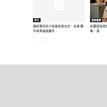
彰化
健康醫療
國民黨同志介紹會巡迴大村、永靖 魏
反覆感冒竟
平政率議員攜手...
檳、酒