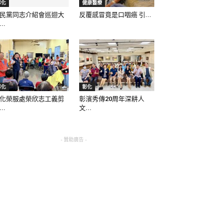
彰化
健康醫療
民黨同志介紹會巡迴大
反覆感冒竟是口咽癌 引...
..
彰化
彰化
化榮服處榮欣志工義剪
彰濱秀傳20周年深耕人
..
文...
- 贊助廣告 -