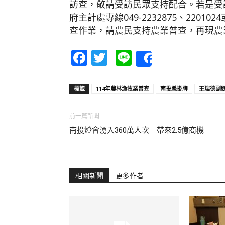
訪查，敬請受訪民眾支持配合。若是受
府主計處專線049-2232875、220
查作業，請農民支持農業普查，再現農
Facebook
Twitter
Line
Share
標籤
114年農林漁牧業普查
南投縣掛牌
王瑞德副
前一篇新聞
南投燈會湧入360萬人次 帶來2.5億商機
相關新聞
更多作者