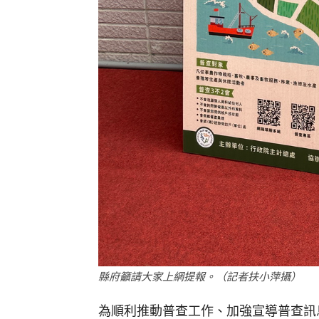
縣府籲請大家上網提報。（記者扶小萍攝）
為順利推動普查工作、加強宣導普查訊