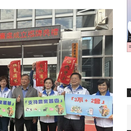
訊
生
活
新