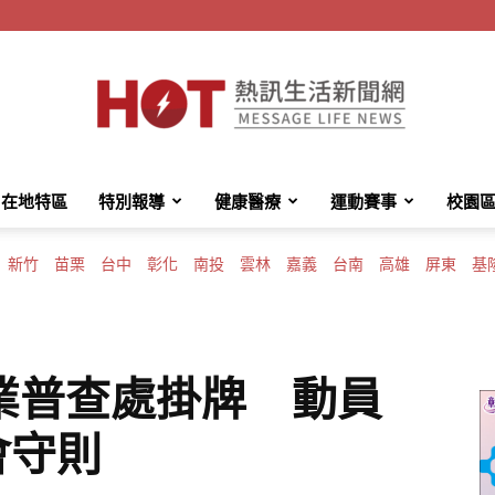
在地特區
特別報導
健康醫療
運動賽事
校園
HotMessage
新竹
苗栗
台中
彰化
南投
雲林
嘉義
台南
高雄
屏東
基
熱
業普查處掛牌 動員
會守則