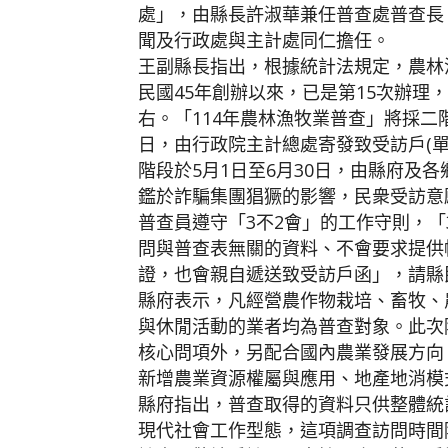
處」，由縣長許淑華兼任普查處普查長
聞及行政處與主計處同仁擔任。
王副縣長指出，根據統計法規定，農林
民國45年創辦以來，已是第15次辦理
右。「114年農林漁牧業普查」將採二階
日，由行政院主計總處寄發致受訪戶(
階段於5月1日至6月30日，由縣府及
鑑於詐騙集團猖獗的影響，民衆受訪意
普查員遵守「3不2會」的工作守則，
問與普查表無關的資料、不會要求提供
證，也會親自遞送致受訪戶函」，請縣
縣府表示，凡經營農作物栽培、畜牧、
與休閒活動的業者均為普查對象。此次
核心問項外，另配合國內農業發展方向
新增農業資源權屬與應用、地產地消模
縣府指出，普查取得的資料只供整體統
現代社會工作型態，這項調查訪問時間