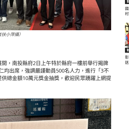
國
村.
聞
者扶小萍攝）
彰
網
展開，南投縣府2日上午特於縣府一樓前舉行揭牌
送.
均出席，強調嚴謹動員500名人力，進行「3不
提供總金額10萬元獎金抽獎，歡迎民眾踴躍上網提