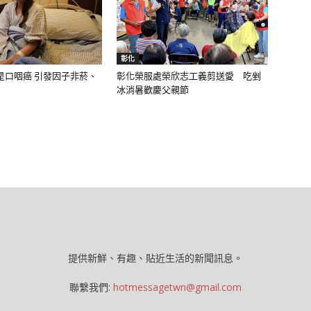
彰化
是口咽癌 引發因子非菸、
彰化榮服處榮欣志工義剪送愛 吃剉
冰消暑歡慶父親節
提供新鮮、有趣、貼近生活的新聞訊息。
聯繫我們:
hotmessagetwn@gmail.com