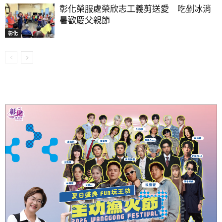
彰化榮服處榮欣志工義剪送愛 吃剉冰消
暑歡慶父親節
彰化