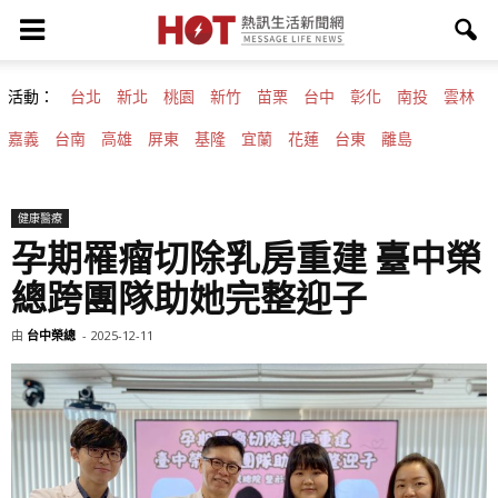
活動：
台北
新北
桃園
新竹
苗栗
台中
彰化
南投
雲林
嘉義
台南
高雄
屏東
基隆
宜蘭
花蓮
台東
離島
健康醫療
孕期罹瘤切除乳房重建 臺中榮
總跨團隊助她完整迎子
由
台中榮總
-
2025-12-11