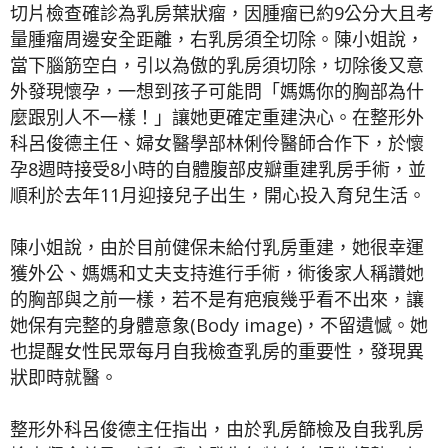
切片檢查確診為乳房葉狀瘤，因腫瘤已約9公分大且考
量腫瘤周邊安全距離，右乳房須全切除。陳小姐說，
當下腦筋空白，引以為傲的乳房須切除，切除後又意
外發現懷孕，一想到孩子可能問「媽媽你的胸部為什
麼跟別人不一樣！」讓她更確定重建決心。在整形外
科呂俊德主任、婦女醫學部林俐伶醫師合作下，於懷
孕8週時接受8小時的自體腹部皮瓣重建乳房手術，並
順利於去年11月迎接兒子出生，開心投入育兒生活。
陳小姐說，由於目前健保未給付乳房重建，她很幸運
獲外公、媽媽和丈夫支持進行手術，術後家人稱讚她
的胸部與之前一樣，若不是有疤痕幾乎看不出來，讓
她保有完整的身體意象(Body image)，不留遺憾。她
也提醒女性民眾每月自我檢查乳房的重要性，發現異
狀即時就醫。
整形外科呂俊德主任指出，由於乳房篩檢及自我乳房