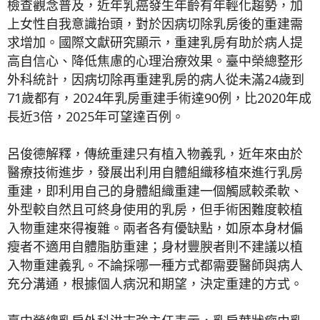
檢查觀念普及，近年乳癌發生年齡有年輕化趨勢，加
上女性自我意識抬頭，對於因病切除乳房後的重建需
求增加。國際文獻研究顯示，重建乳房有助於病人提
高自信心、降低焦慮的心理治療效果。臺中榮總整形
外科統計，因病切除再重建乳房的病人從未滿24歲到
71歲都有，2024年乳房重建手術達90例，比2020年成
長近3倍，2025年可望達百例。
呂俊德解釋，傳統重建只有植入物義乳，近年來由於
醫療技術進步，發展出利用自體組織移植來進行乳房
重建，即利用自己的身體組織重建一個觸感較柔軟、
外型較自然且可終身使用的乳房，但手術困難度較植
入物重建來得複雜。兩者各有優缺點，如原本身材偏
瘦者不適用自體脂肪重建；身材豐腴者則不建議以植
入物重建義乳。不論採哪一種方式都需要醫師與病人
充分溝通，根據個人病況和期望，決定重建的方式。