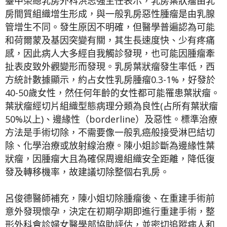
臺中榮總乳房外科洪志強主任表示，乳房葉狀瘤由乳
房間質組織增生形成，與一般乳房惡性腫瘤是由乳腺
管增生不同。發生原因不明確，但醫學普遍認為可能
和荷爾蒙及基因突變有關，其生長速度快、少有疼痛
感，因此病人大多經自我觸診發現，也可能因腫瘤牽
扯表皮致外觀變形而發現。乳房葉狀瘤發生率低，西
方統計數據顯示，約占女性乳房腫瘤0.3-1%，好發於
40-50歲女性，然任何年齡的女性都可能罹患葉狀瘤。
葉狀瘤經切片組織型態病理分類為良性(占所有葉狀瘤
50%以上)、邊緣性（borderline）及惡性。標準治療
方法是手術切除，不需要像一般乳癌般接受淋巴結切
除、化學治療或放射線治療。陳小姐診斷為邊緣性葉
狀瘤，因腫瘤大且為確保周邊組織安全距離，降低復
發及轉移機率，故建議切除整個右乳房。
呂俊德醫師補充，陳小姐切除腫瘤後、在重建手術前
意外發現懷孕，決定在初期孕期即進行重建手術，整
形外科會診婦女醫學部協助評估，並密切追蹤病人和