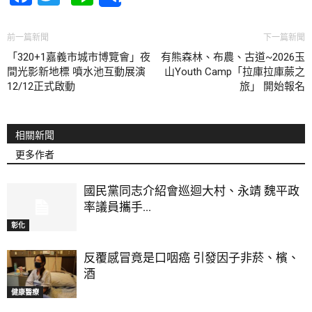
Share
前一篇新聞
下一篇新聞
「320+1嘉義市城市博覽會」夜
有熊森林、布農、古道~2026玉
間光影新地標 噴水池互動展演
山Youth Camp「拉庫拉庫蕨之
12/12正式啟動
旅」 開始報名
相關新聞
更多作者
國民黨同志介紹會巡迴大村、永靖 魏平政
率議員攜手...
彰化
反覆感冒竟是口咽癌 引發因子非菸、檳、
酒
健康醫療