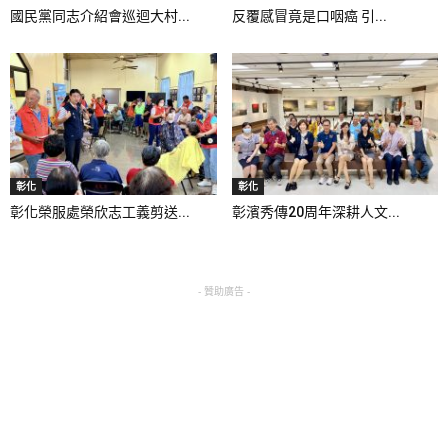
國民黨同志介紹會巡迴大村...
反覆感冒竟是口咽癌 引...
彰化
彰化
彰化榮服處榮欣志工義剪送...
彰濱秀傳20周年深耕人文...
- 贊助廣告 -