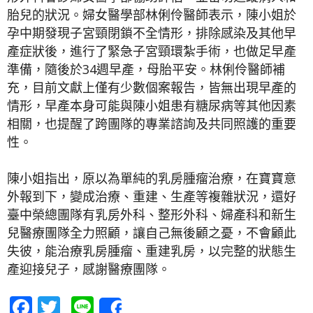
胎兒的狀況。婦女醫學部林俐伶醫師表示，陳小姐於
孕中期發現子宮頸閉鎖不全情形，排除感染及其他早
產症狀後，進行了緊急子宮頸環紮手術，也做足早產
準備，隨後於34週早產，母胎平安。林俐伶醫師補
充，目前文獻上僅有少數個案報告，皆無出現早產的
情形，早產本身可能與陳小姐患有糖尿病等其他因素
相關，也提醒了跨團隊的專業諮詢及共同照護的重要
性。
陳小姐指出，原以為單純的乳房腫瘤治療，在寶寶意
外報到下，變成治療、重建、生產等複雜狀況，還好
臺中榮總團隊有乳房外科、整形外科、婦產科和新生
兒醫療團隊全力照顧，讓自己無後顧之憂，不會顧此
失彼，能治療乳房腫瘤、重建乳房，以完整的狀態生
產迎接兒子，感謝醫療團隊。
Facebook
Twitter
Line