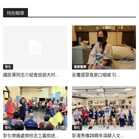
特別報導
彰化
健康醫療
國民黨同志介紹會巡迴大村...
反覆感冒竟是口咽癌 引...
彰化
彰化
彰化榮服處榮欣志工義剪送...
彰濱秀傳20周年深耕人文...