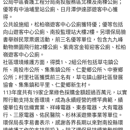
公局中區養護工程分局南投服務區北棟及南棟公廁；
優等有中油埔里站公廁、日月潭伊達邵遊客中心獲
得。
公共設施組，松柏嶺遊客中心公廁獲特優；優等包括
向山遊客中心公廁、南投監理站大樓2樓。另環保局臉
書舉辦民眾票選活動，前三名優等單位，包含九九峰
動物樂園飛行館2樓公廁、紫南宮金筍迎客公廁、松柏
嶺遊客中心公廁。
社區環境維護方面，得獎1、2組公所包括草屯鎮公
所、南投市公所、集集鎮公所、仁愛鄉公所丶中寮鄉
公所；村里社區獲獎前三名有，草屯鎮山腳社區發展
協會、集集鎮和平里、仁愛鄉新生村。
113年度共有19家企業綠色採購金額超過百萬元，以實
際行動支持友善環境，成為永續經營的標竿典範，績
優單位有信織實業、祥峰電器、東泰電器、大有電器
行、三原電器、佑民醫院、杉林溪遊樂事業等單位。
環保局長李易書表示，感謝各界長期以來對南投縣環
境維護工作的支持與投入。除了環保局持續推動相關