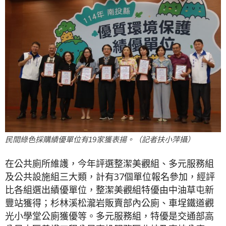
民間綠色採購績優單位有19家獲表揚。（記者扶小萍攝）
在公共廁所維護，今年評選整潔美觀組、多元服務組
及公共設施組三大類，計有37個單位報名參加，經評
比各組選出績優單位，整潔美觀組特優由中油草屯新
豐站獲得；杉林溪松瀧岩販賣部內公廁、車埕鐵道觀
光小學堂公廁獲優等。多元服務組，特優是交通部高