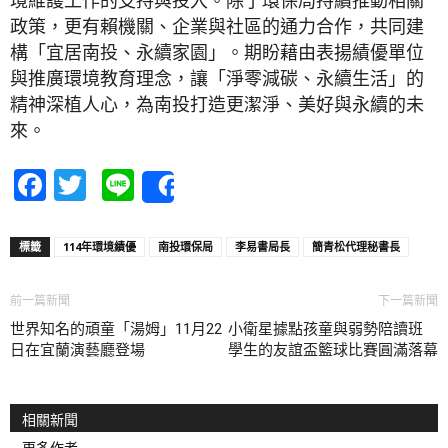
政策，更有賴機關、企業與社區的通力合作，共同建
構「宜居南投、永續家園」。期盼藉由表揚績優單位
與推廣環境教育理念，讓「淨零減碳、永續生活」的
精神深植人心，為南投打造更潔淨、美好與永續的未
來。
Facebook
Twitter
Line
Share
標籤
114年環境績優
南投環保局
李易書局長
簡青松代理秘書長
前一篇新聞
下一篇新聞
世界知名的頑童「湯姆」11月22
小衛星據點孩童與弱勢陪讀班
日在宜蘭演藝廳登場
學生的友誼盃籃球比賽圓滿落幕
相關新聞