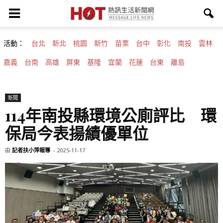
活動：
台北
新北
桃園
新竹
苗栗
台中
彰化
南投
雲林
嘉義
台南
高雄
屏東
基隆
宜蘭
花蓮
台東
離島
新聞
114年南投縣環境公廁評比 環
保局今表揚績優單位
由
記者扶小萍報導
-
2025-11-17