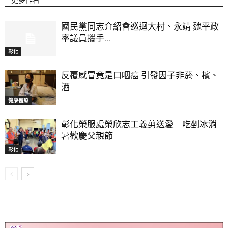
更多作者
國民黨同志介紹會巡迴大村、永靖 魏平政
率議員攜手...
彰化
反覆感冒竟是口咽癌 引發因子非菸、檳、
酒
健康醫療
彰化榮服處榮欣志工義剪送愛 吃剉冰消
暑歡慶父親節
彰化