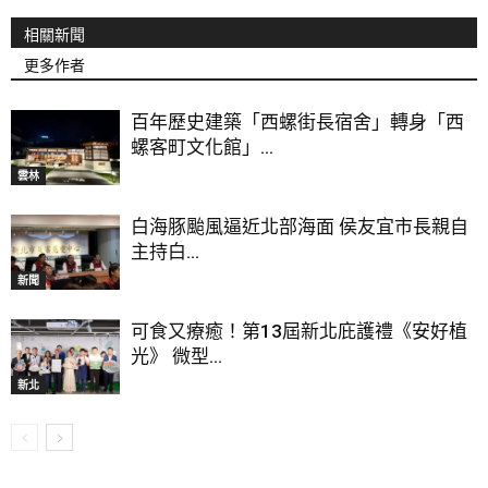
相關新聞
更多作者
百年歷史建築「西螺街長宿舍」轉身「西
螺客町文化館」...
雲林
白海豚颱風逼近北部海面 侯友宜市長親自
主持白...
新聞
可食又療癒！第13屆新北庇護禮《安好植
光》 微型...
新北