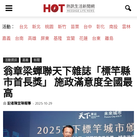
活動：
台北
新北
桃園
新竹
苗栗
台中
彰化
南投
雲林
嘉義
台南
高雄
屏東
基隆
宜蘭
花蓮
台東
離島
活動資訊
嘉義
新聞
翁章梁蟬聯天下雜誌「標竿縣
市首長獎」 施政滿意度全國最
高
由
記者陳宜琳報導
-
2025-10-29