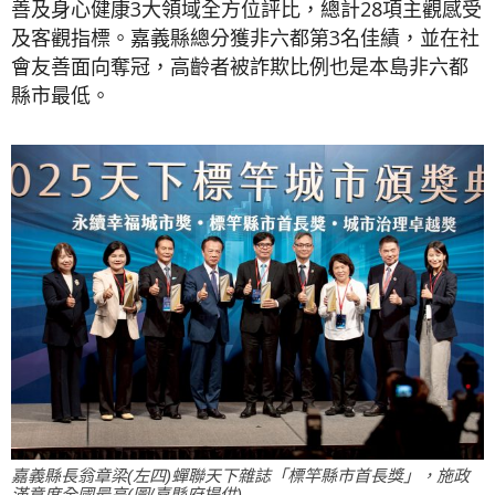
善及身心健康3大領域全方位評比，總計28項主觀感受
及客觀指標。嘉義縣總分獲非六都第3名佳績，並在社
會友善面向奪冠，高齡者被詐欺比例也是本島非六都
縣市最低。
嘉義縣長翁章梁(左四)蟬聯天下雜誌「標竿縣市首長獎」，施政
滿意度全國最高(圖/嘉縣府提供)