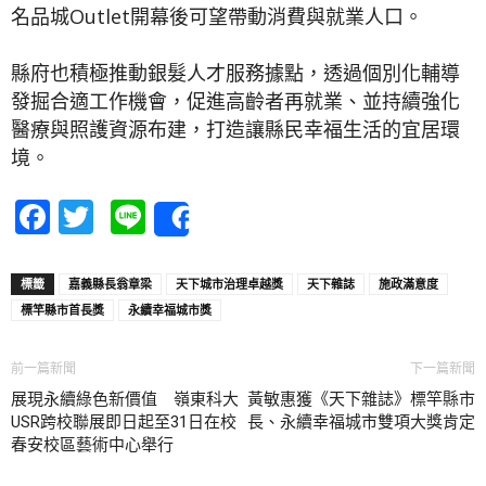
名品城Outlet開幕後可望帶動消費與就業人口。
縣府也積極推動銀髮人才服務據點，透過個別化輔導
發掘合適工作機會，促進高齡者再就業、並持續強化
醫療與照護資源布建，打造讓縣民幸福生活的宜居環
境。
Facebook
Twitter
Line
Share
標籤
嘉義縣長翁章梁
天下城市治理卓越獎
天下雜誌
施政滿意度
標竿縣市首長獎
永續幸福城市獎
前一篇新聞
下一篇新聞
展現永續綠色新價值 嶺東科大
黃敏惠獲《天下雜誌》標竿縣市
USR跨校聯展即日起至31日在校
長、永續幸福城市雙項大獎肯定
春安校區藝術中心舉行