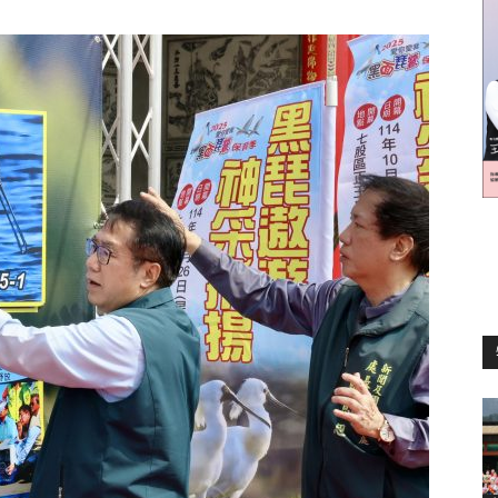
訊
生
活
新