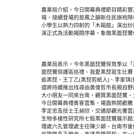
農業局介紹，今日開幕典禮節目精彩豐
場，接續登場的是鳳之韻新住民旗袍隊
小學生以熱力四射的「木箱鼓」演出炒
演正式為活動揭開序幕，象徵黑面琵鷺
農業局表示，今年黑面琵鷺保育季以「
面琵鷺保護區巡禮、我愛黑琵寫生比賽、
逅黑琵、王丁乙(黑琵剪紙人)、李家琪(
還將持續推出找尋由黃偉哲市長親自野
大小朋友一同來台南，觀賞黑面琵鷺、
今日開幕典禮賓客雲集，場面熱鬧歡騰
李定忠及技士王昶欣、交通部觀光署雲
生物多樣性研究所七股黑面琵鷺展示館
理處六孔管理處主任陳少穎、台南市後