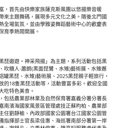
富，首先由快樂家族薩克斯風團以悠揚樂音暖
帶來主題舞碼，展現多元文化之美。隨後北門國
熱全場氣氛，並由學雅姿舞蹈藝術中心的歡慶表
保育季熱鬧開展。
黑琵遨遊・神采飛揚」為主題，系列活動包括黑
吹糖人-蕭朗(黑面琵鷺、水雉)藝術展、水雉邂
鋁罐黑琵、水雉)藝術展、2025黑琵親子輕旅行，
放的18隻黑琵活動等，活動豐富多彩。歡迎全國
大吃特色美食。
，包括農業部林業及自然保育署嘉義分署分署長
嘉南濱海國家風景區管理處技正蘇昀柏、農業部
主任劉靜榆、內政部國家公園署台江國家公園管
備指揮部士官長梁佳惠、海巡署南部分署第一岸