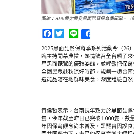
圖說：2025愛你愛我黑面琵鷺保育季開幕。（
Facebook
Twitter
Line
Share
2025黑面琵鷺保育季系列活動今（2
臨主持開幕典禮，熱情號召全台親子來
星黑面琵鷺的優雅姿態，並呼籲把保育
全國民眾趁秋涼好時節，規劃一趟台南
還能品嚐在地鮮味美食，深度體驗自然
黃偉哲表示，台南長年致力於黑面琵鷺
隻，今年截至昨日已突破1,000隻，
年因保育觀念尚未普及，黑琵曾因誤食
間共同努力下，市民的保育意識大幅提