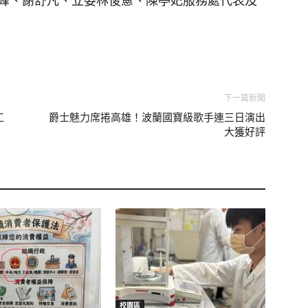
峰、謝舒凡、立委林俊憲、陳亭妃服務處代表及
下一篇新聞
工
爵士魅力席捲高雄！波蘭國寶級歌手連三日演出
大獲好評
校園區