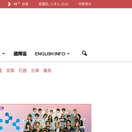
C
19
台灣
星期四, 八月 6, 2026
作家發文
區
國際區
ENGLISH INFO
隆
宜蘭
花蓮
台東
離島