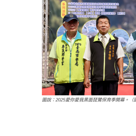
圖說：2025愛你愛我黑面琵鷺保育季開幕。（