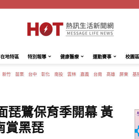
在地特區
特別報導
健康醫療
運動賽事
校園
HotMessage
新竹
苗栗
台中
彰化
南投
雲林
嘉義
台南
高雄
屏東
基
熱
黑面琵鷺保育季開幕 黃
南賞黑琵