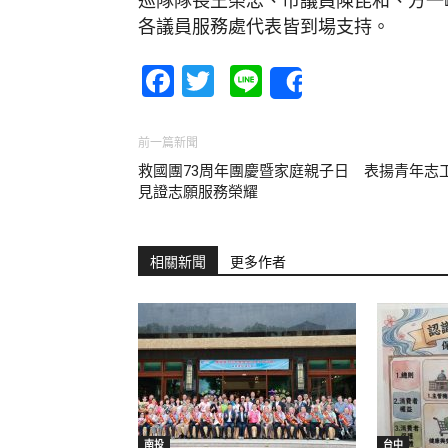
巡隊隊長王榮忠、市議員陳昆和、方一
各議員服務處代表皆到場支持。
Facebook
Twitter
Line
Share
前一篇新聞
救國團73周年團慶暨家庭親子日 表揚青年志
見證志願服務榮耀
相關新聞
更多作者
南投
台中