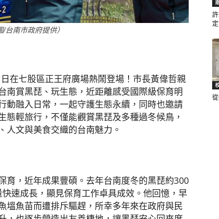
許
定.
圖/台南市政府提供）
聞
6）日在七股區正王府廣場熱鬧登場！市長黃偉哲親
台南賞黑琵、玩生態，近距離感受國際級保育明
從
網
行動融入日常，一起守護生態永續，同時也邀請
生態輕旅行，不僅能觀賞黑琵及多種過冬候鳥，
、人文與美食交織的台南魅力。
保育，近年成果豐碩。去年台南度冬的黑琵約300
數量快速成長，顯見保育工作卓具成效。他回憶，早
魚塭魚苗而遭排斥驅趕，所幸多年來在政府與民
升，也逐步營造出友善棲地，讓黑琵安心回來度