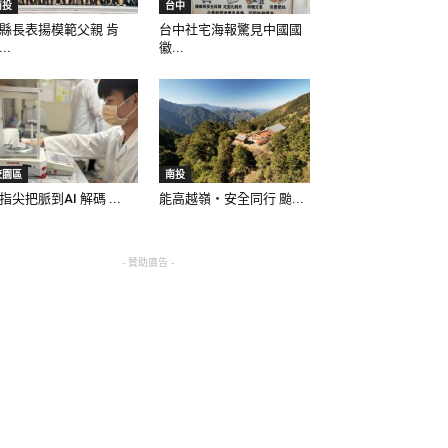
南投
台中
縣長表揚模範父親 肯
台中社宅海報驚見中國國
..
徽...
校園區
南投
指尖把脈到AI 解碼 ...
能高越嶺‧安全同行 颱...
- 贊助廣告 -