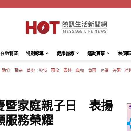
在地特區
特別報導
健康醫療
運動賽事
校園
HotMessage
新竹
苗栗
台中
彰化
南投
雲林
嘉義
台南
高雄
屏東
基
熱
慶暨家庭親子日 表揚
願服務榮耀