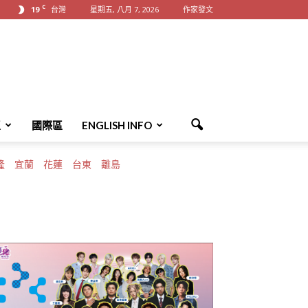
C
19
台灣
星期五, 八月 7, 2026
作家發文
區
國際區
ENGLISH INFO
隆
宜蘭
花蓮
台東
離島