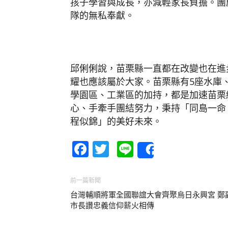
孩子學習與成長，亦減輕家長負擔。團
隊的無私奉獻。
邱俐俐說，苗栗縣一直都在改變也在進
耀也應該屬於大家。苗栗縣有5座水庫
學園區、工業區的加持，都是加速苗栗
心、手牽手團結努力，秉持「同島一命
程似錦」的美好未來。
Facebook
Twitter
Line
Share
前一篇新聞
台灣輔順將軍全國聯誼大會齊聚烏日永興宮 鄭
市長讚忠義信仰薪火相傳