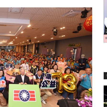
訊
生
活
新