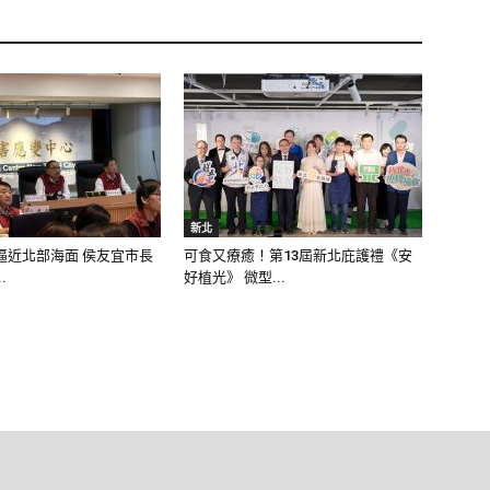
新北
逼近北部海面 侯友宜市長
可食又療癒！第13屆新北庇護禮《安
.
好植光》 微型...