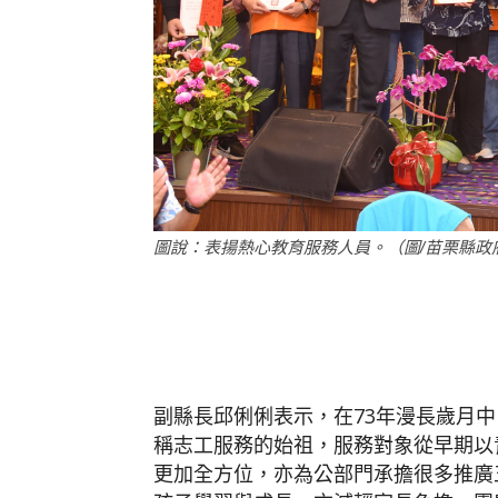
圖說：表揚熱心教育服務人員。（圖/苗栗縣政
副縣長邱俐俐表示，在73年漫長歲月
稱志工服務的始祖，服務對象從早期以
更加全方位，亦為公部門承擔很多推廣