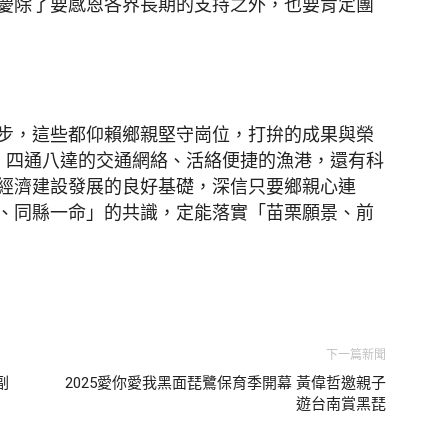
慶除了要感恩各界長期的支持之外，也要肯定團
步，這些都仰賴鄉親堅守崗位，打拚的成果與榮
、四通八達的交通網絡、活絡便捷的漁港，還有科
經濟建設發展的良好基礎，深信只要鄉親心連
、同縣一命」的共識，定能落實「苗栗願景、前
下一篇新聞
副
2025愛你愛我黑面琵鷺保育季開幕 黃偉哲邀親子
遊台南賞黑琵