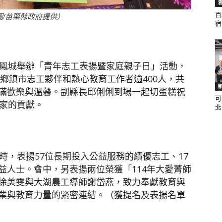
百
圖/苗栗縣政府提供）
宿.
聞
龍鳳城舉辦「青年志工表揚暨家庭親子日」活動，
8鄉鎮市志工夥伴和熱心教育工作者逾400人，共
滿歡樂與溫馨。副縣長邱俐俐到場一起切蛋糕祝
可
網
國家的貢獻。
北.
時，表揚57位長期投入公益服務的績優志工、17
益人士。會中，另表揚兩位榮獲「114年大愛菁師
徐美雯與大湖農工導師謝岱燕，致力奉獻教育與
業與教育力量的緊密連結。（獲提名及表揚名單