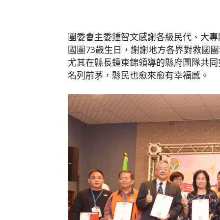
團委會主委鍾智文感謝各級民代、大專
國團73歲生日，謝謝地方各界對救國
尤其在縣長鍾東錦領導的縣府團隊共同
名列前茅，縣民也愈來愈有幸福感。