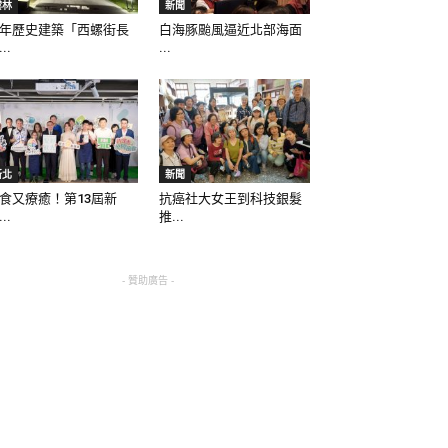
雲林
新聞
年歷史建築「西螺街長
白海豚颱風逼近北部海面
..
...
新北
新聞
食又療癒！第13屆新
抗癌社大女王到科技銀髮
..
推...
- 贊助廣告 -