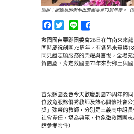
圖說：副縣長邱俐俐出席團委會73周年慶。（
Facebook
Twitter
Line
Share
救國團苗栗縣團委會26日在竹南來來
同時慶祝創團73周年，有各界來賓與1
同見證志願服務的榮耀與喜悅，全場充
賀團慶，肯定救國團73年來對鄉土與
苗栗縣團委會今天歡慶創團73周年的同
位教育服務優秀教師及熱心關懷社會公
獎」殊榮的教師，分別是三義高中組長
社會責任，堪為典範，也象徵救國團志
請參考附件）