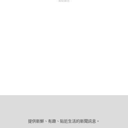
- 贊助廣告 -
提供新鮮、有趣、貼近生活的新聞訊息。