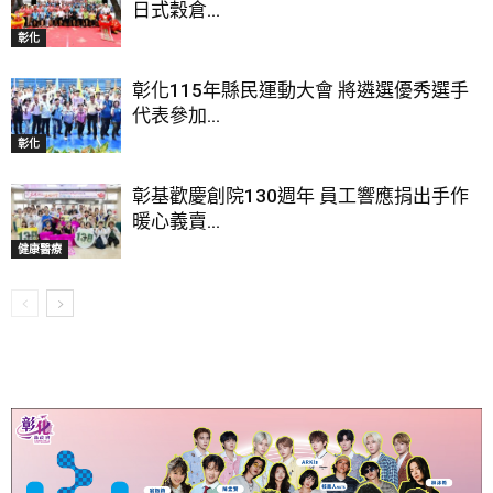
日式穀倉...
彰化
彰化115年縣民運動大會 將遴選優秀選手
代表參加...
彰化
彰基歡慶創院130週年 員工響應捐出手作
暖心義賣...
健康醫療