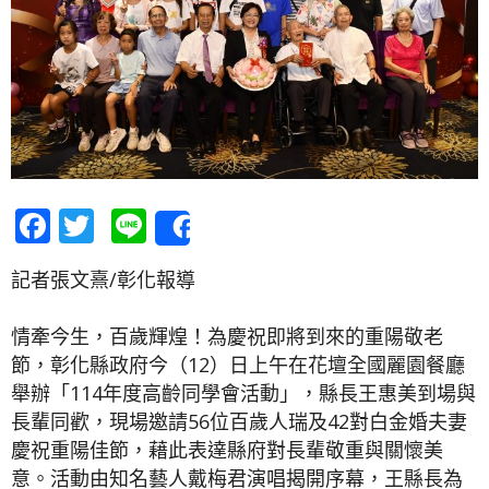
Facebook
Twitter
Line
Share
記者張文熹/彰化報導
情牽今生，百歲輝煌！為慶祝即將到來的重陽敬老
節，彰化縣政府今（12）日上午在花壇全國麗園餐廳
舉辦「114年度高齡同學會活動」，縣長王惠美到場與
長輩同歡，現場邀請56位百歲人瑞及42對白金婚夫妻
慶祝重陽佳節，藉此表達縣府對長輩敬重與關懷美
意。活動由知名藝人戴梅君演唱揭開序幕，王縣長為