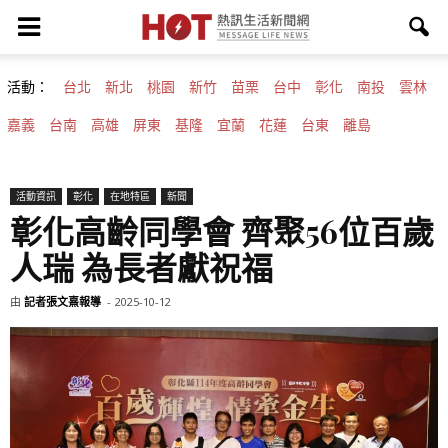
活動：
台北
新北
桃園
新竹
苗栗
台中
彰化
南投
雲林
嘉義
台南
高雄
屏東
基隆
宜蘭
花蓮
台東
離島
活動資訊
彰化
在地特區
新聞
彰化高齡同學會 齊聚56位百歲
人瑞 為長者獻祝福
由
記者張文熹報導
-
2025-10-12