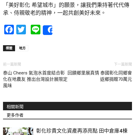
「美好彰化 希望城市」的願景，讓我們秉持著代代傳
承、侍親敬老的精神，一起共創美好未來。
Facebook
Twitter
Line
Share
標籤
地方
前一篇新聞
下一篇新聞
泰山 Cheers 氣泡水首度結合彰
回饋鄉里展真情 泰國彰化同鄉會
化在地農友 推出台灣設計展限定
返鄉捐贈70萬元
風味
相關新聞
更多作者
彰化珍貴文化資產再添亮點 田中倉庫4棟