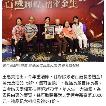
彰化高齡同學會 齊聚56位百歲人瑞 為長者獻祝福
王惠美指出，今年重陽節，縣府除致贈百歲長者禮金1
萬元及禮品1份外，還有金鎖片，祝福長輩吉祥長壽。
白金婚夫妻相互扶持超過70年，是人生一大福氣，為
表達由衷的慶賀，縣府致贈每對夫妻禮金新臺幣3,000
元、禮品紀念相框及禮券1份。