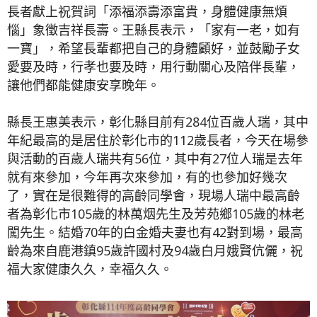
長者獻上祝賀詞「添福添壽添富貴，身體健康無煩
惱」象徵吉祥長壽。王縣長表示，「家有一老，如有
一寶」，希望長輩都把自己的身體顧好，並鼓勵子女
愛要及時，行孝也要及時，用行動關心及陪伴長輩，
讓他們都能健康安享晚年。
縣長王惠美表示，彰化縣目前有284位百歲人瑞，其中
年紀最高的是居住於彰化市的112歲長者，今天在場參
與活動的百歲人瑞共有56位，其中有27位人瑞是去年
就有來參加，今年再次來參加，有的也參加好幾次
了，實在是很難得的高齡同學會，現場人瑞中最高齡
者為彰化市105歲的林萬烟先生及芳苑鄉105歲的林老
闖先生。結婚70年的白金婚夫妻也有42對到場，最高
齡為來自鹿港鎮95歲許國村及94歲白月娥賢伉儷，祝
福大家健康久久，幸福久久。