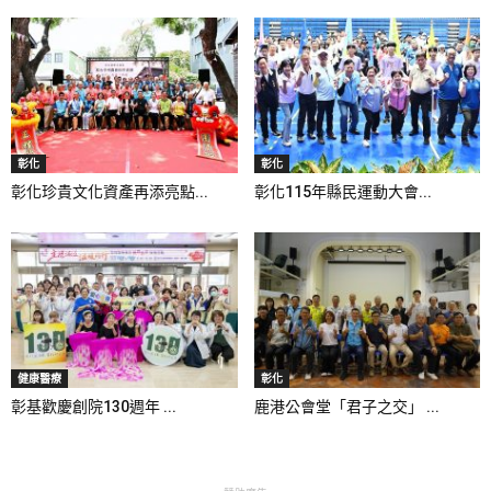
彰化
彰化
彰化珍貴文化資產再添亮點...
彰化115年縣民運動大會...
健康醫療
彰化
彰基歡慶創院130週年 ...
鹿港公會堂「君子之交」 ...