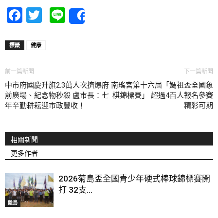
Facebook
Twitter
Line
Share
標籤
健康
前一篇新聞
下一篇新聞
中市府國慶升旗2.3萬人次擠爆府
南瑤宮第十六屆「媽祖盃全國象
前廣場、紀念物秒殺 盧市長：七
棋錦標賽」 超過4百人報名參賽
年辛勤耕耘迎市政豐收！
精彩可期
相關新聞
更多作者
2026菊島盃全國青少年硬式棒球錦標賽開
打 32支...
離島