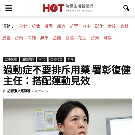
活動：
台北
新北
桃園
新竹
苗栗
台中
彰化
南投
雲林
嘉義
台南
高雄
屏東
基隆
宜蘭
花蓮
台東
離島
健康醫療
活動資訊
彰化
在地特區
新聞
過動症不要排斥用藥 署彰復健
主任：搭配運動見效
由
記者張文熹報導
-
2025-10-10