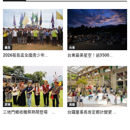
離島
台東
2026菊島盃全國青少年...
台東最美星空！逾3500...
屏東
高雄
三地門鄉收穫祭熱鬧登場 ...
台鐵董事長肯定都計變更 ...