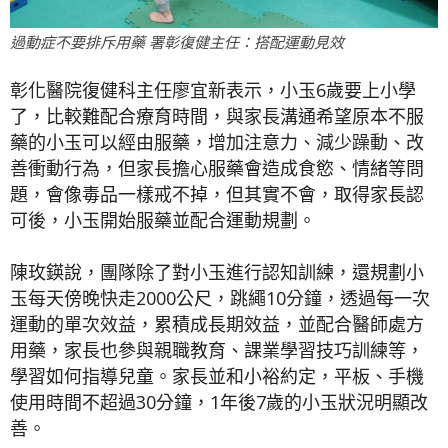
過動症不要排斥用藥 署彰復健主任：搭配運動見效
彰化醫院復健科主任廖宜新表示，小玉6歲要上小學
了，比較難配合療育時間，與家長溝通希望原本不服
藥的小玉可以經由服藥，增加注意力、減少躁動、改
善衝動行為，但家長擔心服藥會造成食慾、情緒等問
題，會像毒品一樣戒不掉，但其實不會，取得家長認
可後，小玉開始服藥並配合運動規劃。
陳玫鍈說，團隊除了對小玉進行認知訓練，還規劃小
玉每天傍晚快走2000公尺，跳繩10分鐘，透過每一次
運動的單次效益，累積成長期效益，並配合醫師處方
用藥，家長也參與親職教育、課業學習技巧訓練等，
學習如何指導兒童。家長並和小裕約定，平板、手機
使用時間不超過30分鐘，1年後7歲的小玉狀況明顯改
善。