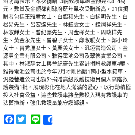
消防局表示，本次捐贈13輛救護車總金額達4,814萬
元，數量及金額都創縣府歷年單次受贈新高，21位捐
贈者包括王雅君女士、白錫和先生、白錫明先生、白
松易先生、呂宏達先生、林鈺雯女士、鐘炯祥先生、
林淑靜女士、曾紀豪先生、周金樺女士、周政樺先
生、黃金永先生、曾碧子女士、鄭淑暖女士、鄭小玲
女士、曾秀厘女士、黃麗美女士、汎錏營造公司、金
源豐企業有限公司、雅得電池公司及翠德實業公司。
其中，林淑靜女士與曾紀豪先生累計捐贈救護車4輛、
雅得電池公司也於今年7月才剛捐贈1輛小型水箱車、
汎錏營造公司也額外捐贈高級救護技術員個人高階救
護裝備1批。展現彰化在地人滿滿的愛心，以行動積極
投入社會公益，這些救護車將全數投入現有救護車的
汰舊換新，強化救護量能守護鄉親。
Facebook
Twitter
Line
Share