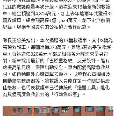
化縣的救護能量再次升級，這次迎來13輛全新的救護
車，總金額達到4,814萬元，加上去年這兩年共獲得32
輛救護車，總金額高達1億1,524萬元，創下史無前例
紀錄，堪稱全國最強的公私協力合作紀錄。
縣長王惠美指出，本次捐贈的13輛救護車，其中8輛為
高頂救護車，每輛造價370萬元，其餘5輛為平頂救護
車，每輛造價320萬元。都是根據各分隊需求量身訂
製，新車採用最新的「巴騰堡格紋」反光設計，能有
效提高能見度，保障出勤安全，車內配備高階急救器
材，如自動體外心臟電擊去顫器、12導程心電圖機及
自動給氧甦醒器等，讓救護人員能在第一時間提供最
佳急救，也代表救護車已從傳統的「送醫工具」進化
為具備高度急救能力的「行動急診室」。