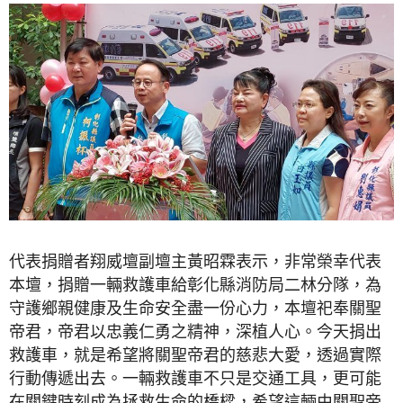
代表捐贈者翔威壇副壇主黃昭霖表示，非常榮幸代表
本壇，捐贈一輛救護車給彰化縣消防局二林分隊，為
守護鄉親健康及生命安全盡一份心力，本壇祀奉關聖
帝君，帝君以忠義仁勇之精神，深植人心。今天捐出
救護車，就是希望將關聖帝君的慈悲大愛，透過實際
行動傳遞出去。一輛救護車不只是交通工具，更可能
在關鍵時刻成為拯救生命的橋樑，希望這輛由關聖帝