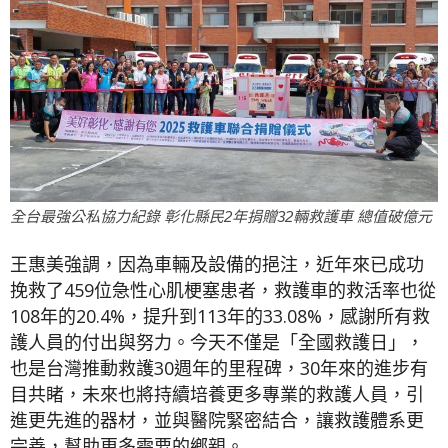
全台最強公私協力紀錄 彰化縣民2年捐贈32輛救護車 總值破億元
王惠美強調，因為車輛及設備的挹注，近年來已成功
挽救了459位急性心肌梗塞患者，救護車的救活率也從
108年的20.4%，提升到113年的33.08%，感謝所有救
護人員的付出與努力。今天不僅是「全國救護日」，
也是台灣推動救護30週年的里程碑，30年來的進步有
目共睹，未來也將持續培養更多專業的救護人員，引
進更先進的器材，並與醫院緊密結合，讓救護體系更
完善，幫助更多需要的鄉親。