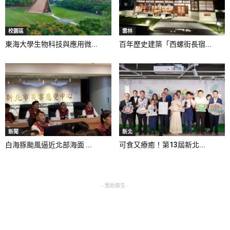
校園區
雲林
東海大學生物科技與應用微...
百年歷史建築「西螺街長宿...
新聞
新北
白海豚颱風逼近北部海面 ...
可食又療癒！第13屆新北...
- 贊助廣告 -