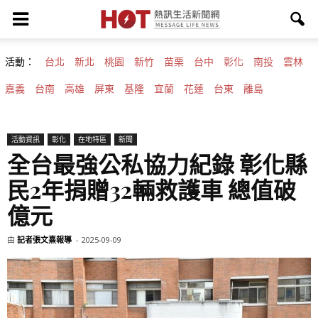
活動：
台北
新北
桃園
新竹
苗栗
台中
彰化
南投
雲林
嘉義
台南
高雄
屏東
基隆
宜蘭
花蓮
台東
離島
活動資訊
彰化
在地特區
新聞
全台最強公私協力紀錄 彰化縣
民2年捐贈32輛救護車 總值破
億元
由
記者張文熹報導
-
2025-09-09