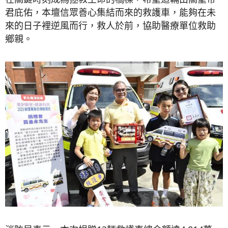
君庇佑，本壇信眾善心集結而來的救護車，能夠在未
來的日子裡逆風而行，救人於前，協助醫療單位救助
鄉親。