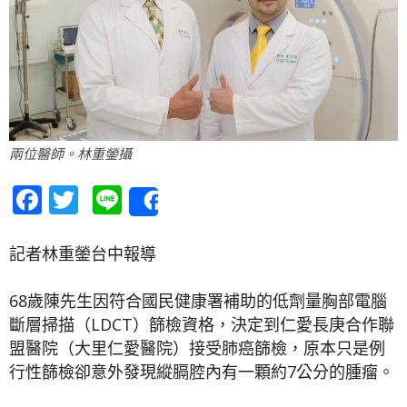
兩位醫師。林重鎣攝
Facebook
Twitter
Line
Share
記者林重鎣台中報導
68歲陳先生因符合國民健康署補助的低劑量胸部電腦
斷層掃描（LDCT）篩檢資格，決定到仁愛長庚合作聯
盟醫院（大里仁愛醫院）接受肺癌篩檢，原本只是例
行性篩檢卻意外發現縱膈腔內有一顆約7公分的腫瘤。