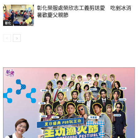
彰化榮服處榮欣志工義剪送愛 吃剉冰消
暑歡慶父親節
彰化