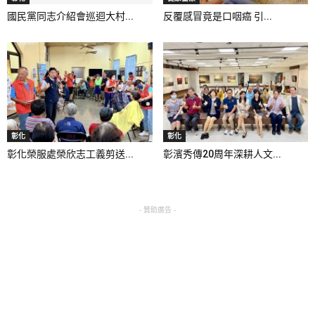
國民黨同志介紹會巡迴大村...
反覆感冒竟是口咽癌 引...
彰化
彰化
彰化榮服處榮欣志工義剪送...
彰濱秀傳20周年深耕人文...
- 贊助廣告 -