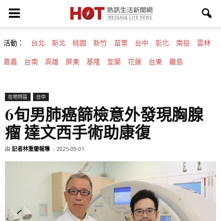
活動：
台北
新北
桃園
新竹
苗栗
台中
彰化
南投
雲林
嘉義
台南
高雄
屏東
基隆
宜蘭
花蓮
台東
離島
在地特區
台中
6旬男肺癌篩檢意外發現胸腺
瘤 達文西手術助康復
由
記者林重鎣報導
-
2025-09-01