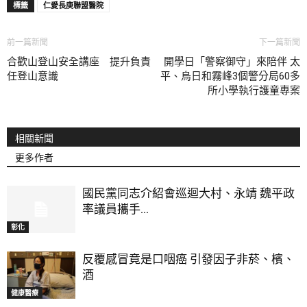
標籤
仁愛長庚聯盟醫院
前一篇新聞
下一篇新聞
合歡山登山安全講座 提升負責
開學日「警察御守」來陪伴 太
任登山意識
平、烏日和霧峰3個警分局60多
所小學執行護童專案
相關新聞
更多作者
國民黨同志介紹會巡迴大村、永靖 魏平政
率議員攜手...
彰化
反覆感冒竟是口咽癌 引發因子非菸、檳、
酒
健康醫療