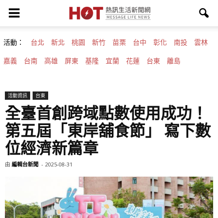
活動：
台北
新北
桃園
新竹
苗栗
台中
彰化
南投
雲林
嘉義
台南
高雄
屏東
基隆
宜蘭
花蓮
台東
離島
活動資訊
台東
全臺首創跨域點數使用成功！
第五屆「東岸舖食節」 寫下數
位經濟新篇章
由
編輯台新聞
-
2025-08-31