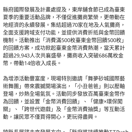
縣府國際發展及計畫處提及，東岸舖食節已成為臺東
夏季的重要活動品牌，不僅促進攤商繁榮，更帶動在
地經濟的永續發展。集結超過70家在地及人氣攤商，
全面支援跨域支付功能，並提供消費折抵與金幣回饋
機制。活動推出「消費滿500枚臺東金幣回饋500枚」
的回饋方案，成功掀起臺東金幣消費熱潮，當天累計
超過29,943人次共襄盛舉，攤商收入突破686萬枚金
幣，帶動14倍收入成長。
為增添活動豐富度，現場特別邀請「舞夢砂城國際藝
術舞團」帶來震撼開場演出，「小丑爸爸」則以壓軸
登場，炒熱全場氣氛。活動同步發放百萬臺東金幣作
為回饋，並設置「金幣消費回饋」、「健康×環保闖
關」、「跨世代遊戲」及「金幣消費抽獎」等互動活
動，讓民眾不僅買得開心，更玩得盡興。