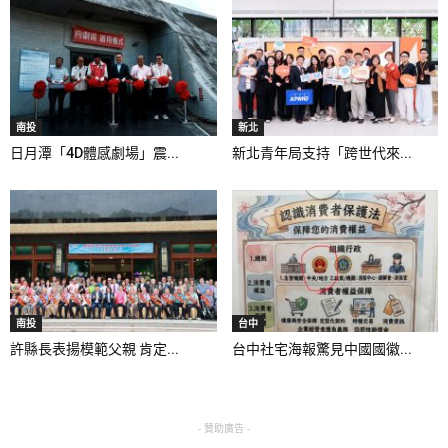
南投
新北
日月潭「4D體感劇場」震...
新北青年局支持「跨世代來...
南投
台中
許縣長表揚模範父親 肯定...
台中社宅海報驚見中國國徽...
- 贊助廣告 -