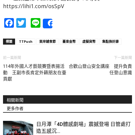
https://lihi1.com/osSpV
Facebook
Twitter
Line
Share
標籤
TTPush
東岸舖食節
臺東金幣
虛擬貨幣
集點換好康
前一篇新聞
下一篇新聞
114年外國人才藝競賽暨表揚活
合歡山登山安全講座 提升負責
動 王副市長肯定外籍朋友在臺
任登山意識
貢獻
相關新聞
更多作者
日月潭「4D體感劇場」震撼登場 日管處打
造五感沉...