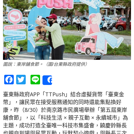
圖說：東岸舖食節。（圖/台東縣政府提供）
Facebook
Twitter
Line
Share
臺東縣政府APP「TTPush」結合虛擬貨幣「臺東金
幣」，讓民眾在接受服務通知的同時還能集點換好
康，昨（8/30）於南京路市民廣場舉辦「第五屆東岸
舖食節」，以「科技生活 × 親子互動 × 永續城市」為
主題，成功打造全臺唯一科技市集盛會，饒慶鈴縣長
也親自到場與民眾互動，玩默契小遊戲，與縣長三次