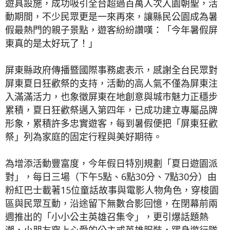
遊具設施，成功吸引全台超過百萬人次入園朝聖，活
動期間，不少民眾更是一來再來，讓縣民公園成為暑
假最熱門的親子景點，遊客紛紛讚嘆：「今年暑假屏
東真的是太好玩了！」
屏東縣政府傳播暨國際事務處表示，感謝全台民眾對
屏東夏日狂歡祭的支持，活動的高人氣不僅為屏東注
入滿滿活力，也象徵屏東在地創意與城市魅力正穩步
累積，夏日狂歡祭邁入第四年，已成功建立專屬品牌
形象，累積許多忠實遊客，每到暑假便把「屏東狂歡
祭」列為家庭的固定行程與美好期待。
為增添活動豐富度，今年假日特別規劃「夏日遊園派
對」，每日三場（下午5點、6點30分、7點30分）由
粉紅巴士載著15位童話故事與電影人物角色，穿梭園
區與民眾互動，沿途留下無數合影回憶，在閉幕前兩
週推出的「小小公主英雄召集令」，更引爆話題熱