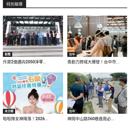
特別報導
新聞
台中
斥資2億邁向2050淨零...
青創力跨域大爆發！台中市...
未分類
台中
啦啦隊女神降落！2026...
神岡中山路360巷逢雨必...