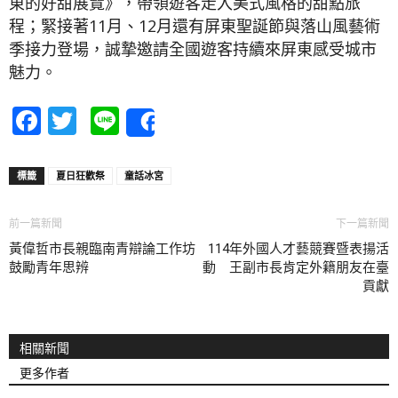
東的好甜展覽》，帶領遊客走入美式風格的甜點旅
程；緊接著11月、12月還有屏東聖誕節與落山風藝術
季接力登場，誠摯邀請全國遊客持續來屏東感受城市
魅力。
Facebook
Twitter
Line
Share
標籤
夏日狂歡祭
童話冰宮
前一篇新聞
下一篇新聞
黃偉哲市長親臨南青辯論工作坊
114年外國人才藝競賽暨表揚活
鼓勵青年思辨
動 王副市長肯定外籍朋友在臺
貢獻
相關新聞
更多作者