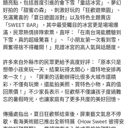
題亮點，包括首度引進的會下雪「童話冰宮」、夢幻
好拍的「甜蜜の森」、刺激好玩的「狂歡遊樂園」、
充滿驚喜的「夏日遊園派對」以及特色主題賣店
「SWEET BAR」，其中最受矚目的冰宮更是場場爆
滿，民眾熱情排隊索票，直呼：「在南台灣能體驗到
下雪，真的超級驚喜！」、「小朋友第一次看到雪，
興奮得捨不得離開！」見證冰宮的高人氣與話題度。
許多來自外縣市的民眾更給予高度好評：「原本只是
想帶小孩來玩一天，結果玩得太開心，還特地安排再
來一次！」、「屏東的活動辦得比很多大城市還精
彩，不僅有玩樂，還能拍美照、買特色小物，真的值
回票價！」不少家長表示，狂歡祭不僅讓孩子度過難
忘的暑假時光，也讓家庭有了更多共度的美好回憶。
傳播處指出，夏日狂歡祭結束後，屏東藝文氣息不停
歇，看海美術館已推出全新特展《How Sweet 彼得安