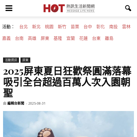
活動：
台北
新北
桃園
新竹
苗栗
台中
彰化
南投
雲林
嘉義
台南
高雄
屏東
基隆
宜蘭
花蓮
台東
離島
活動資訊
屏東
2025屏東夏日狂歡祭圓滿落幕
吸引全台超過百萬人次入園朝
聖
由
編輯台新聞
-
2025-08-31