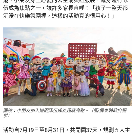
潮，小朋友穿上心愛的公主或英雄服裝，躍身遊行隊
伍成為焦點之一，讓許多家長直呼：「孩子一整天都
沉浸在快樂氛圍裡，這樣的活動真的很用心！」
圖說：小朋友加入遊園隊伍成為超萌亮點。（圖/屏東縣政府提
供）
活動自7月19日至8月31日，共開園37天，規劃五大主