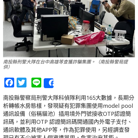
南投縣刑警大隊在台中高雄等查獲詐騙集團。（南投縣警局提
供）
Facebook
Twitter
Line
Share
南投縣警察局刑警大隊科偵隊利用165大數據，長期分
析轉帳水房態樣，發現疑有犯罪集團使用model pool
通訊設備（俗稱貓池）插用境外門號接收OTP認證簡
訊碼，並利用OTP 認證簡訊碼開通國內外電子支付、
通訊軟體及其他APP等，作為犯罪使用，另經調查發
現已有不少被害人個資遭冒用，危害治安甚鉅。