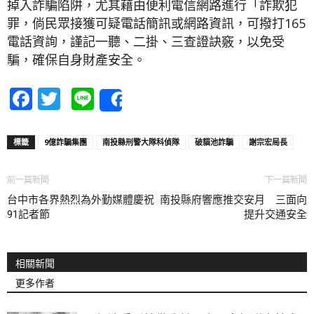
掉入詐騙陷阱，尤其藉由便利電信網路進行「詐欺犯
罪，倘民眾接獲可疑電話簡訊或網路資訊，可撥打165
電話資詢，謹記一聽、二掛、三查證訣竅，以免受
騙，確保自身財產安全。
Facebook
Twitter
Line
Share
標籤
9億詐騙集團
南投縣刑警大隊科偵隊
破貓池詐騙
謝宗宏局長
前一篇新聞
下一篇新聞
台中市各界熱烈為外勤媒體慶祝
南投縣府響應推交安月 三面向
91記者節
提升交通安全
相關新聞
更多作者