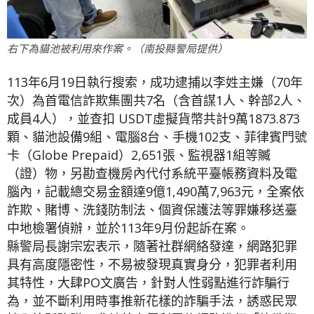
右下為貓池被利用來作案。（南投縣警局提供）
113年6月19日執行搜索，成功逮捕以李姓主嫌（70年
次）為首電信詐欺集團共7名（含首謀1人、幹部2人、
成員4人），並查扣 USDT虛擬貨幣共計9萬1873.873
顆、貓池設備9組、電腦8台、手機102支、菲律賓門號
卡（Globe Prepaid）2,651張、監視器1組等贓
（證）物，另勘查機房內代付系統平臺帳務資料及電
腦內，記載總交易金額達9億1,490萬7,963元，全案依
詐欺、賭博、洗錢防制法、個資保護法等罪嫌移送臺
中地檢署偵辦，並於113年9月份起訴在案。
縣警局長謝宗宏表示，隨著社群網絡發達，網路犯罪
具有高度隱密性，不易被發現真實身分，犯罪者利用
其特性，大肆PO文廣告，針對人性弱點進行詐騙行
為，並不斷利用時事推新花樣的詐騙手法，誘惑民眾