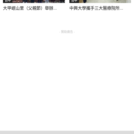
台中
台中
大甲岷山里（父親節）舉辦...
中興大學攜手三大醫療院所...
- 贊助廣告 -