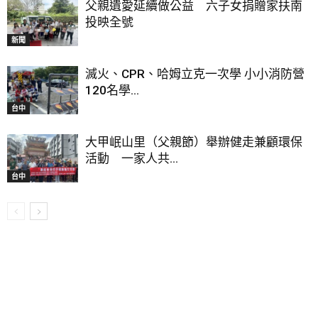
父親遺愛延續做公益 六子女捐贈家扶南
投映全號
新聞
滅火、CPR、哈姆立克一次學 小小消防營
120名學...
台中
大甲岷山里（父親節）舉辦健走兼顧環保
活動 一家人共...
台中