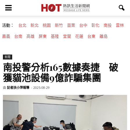
活動：
台北
新北
桃園
新竹
苗栗
台中
彰化
南投
雲林
嘉義
台南
高雄
屏東
基隆
宜蘭
花蓮
台東
離島
新聞
南投警分析165數據奏捷 破
獲貓池設備9億詐騙集團
由
記者扶小萍報導
-
2025-08-29