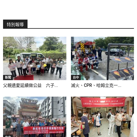
特別報導
新聞
台中
父親遺愛延續做公益 六子...
滅火、CPR、哈姆立克一...