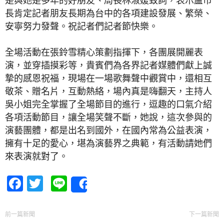
長肯定記者朋友長期為台中的各項建設發展、繁榮、
安寧努力發聲。祝記者們記者節快樂。
全場活動在張鈴雪精心策劃指揮下，各團展開麗表
演，並穿插摸彩等，貴賓們為各界記者媒體們獻上誠
摯的感恩祝福，現場在一場歌舞聲中觀賞中，還相互
敬茶、贈名片，互動熱絡，場內真是嗨翻天，主持人
吳小姐完全掌握了全場節目的進行，逗趣的口氣介紹
各項活動節目，讓全場笑聲不斷，她說，這次參與的
演藝團體，都是出名到國外，在國內常為公益表演，
擁有十足的愛心，堪為演藝界之典範，有活動請她們
來表演就對了。
Facebook
Twitter
Line
Share
前一篇新聞
下一篇新聞