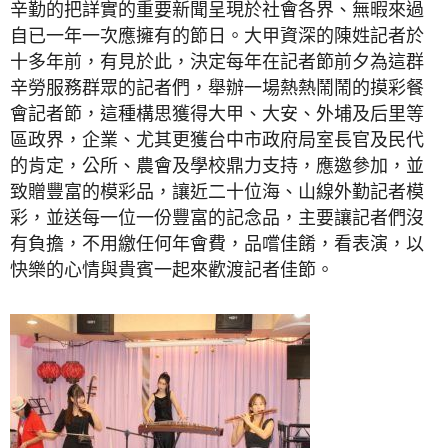
辛勤的把詳實的重要新聞呈現於社會各界、無暇來過
自已一年一次應擁有的節日。大甲資深的陳姓記者於
十多年前，有見於此，決定每年在記者節前夕為這群
辛勞服務群眾的記者們，舉辦一場熱熱鬧鬧的摸彩餐
會記者節，這種構思獲得大甲、大安、外埔及后里等
區政界，企業、尤其更獲台中市政府局室長官及民代
的肯定，公所、農會及學校鼎力支持，應邀參加，並
致贈豐富的模彩品，讓近二十位海、山線外勤記者模
彩，並送每一位一份豐富的記念品，主要讓記者們沒
有負擔，不用繳任何年會費，品嚐佳餚，看表演，以
快樂的心情與貴賓一起來歡渡記者佳節。