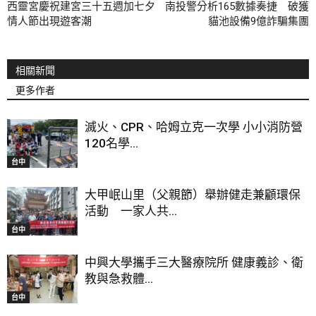
西靈宮慶祝建宮三十五週加七夕
南投警分析165數據奏捷 破獲
情人節出現遊客潮
貓池設備9億詐騙集團
相關新聞
更多作者
滅火、CPR、哈姆立克一次學 小小消防營
120名學...
台中
大甲岷山里（父親節）舉辦健走兼顧環保
活動 一家人共...
台中
中興大學攜手三大醫療院所 健康義診、衛
教與急救體...
台中