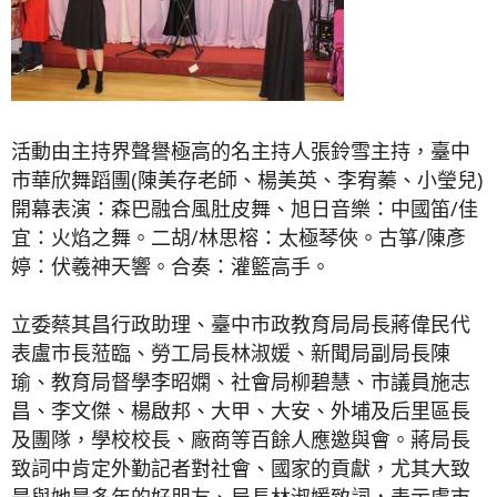
活動由主持界聲譽極高的名主持人張鈴雪主持，臺中
市華欣舞蹈團(陳美存老師、楊美英、李宥蓁、小瑩兒)
開幕表演：森巴融合風肚皮舞、旭日音樂：中國笛/佳
宜：火焰之舞。二胡/林思榕：太極琴俠。古箏/陳彥
婷：伏羲神天響。合奏：灌籃高手。
立委蔡其昌行政助理、臺中市政教育局局長蔣偉民代
表盧市長蒞臨、勞工局長林淑媛、新聞局副局長陳
瑜、教育局督學李昭嫻、社會局柳碧慧、市議員施志
昌、李文傑、楊啟邦、大甲、大安、外埔及后里區長
及團隊，學校校長、廠商等百餘人應邀與會。蔣局長
致詞中肯定外勤記者對社會、國家的貢獻，尤其大致
是與她是多年的好朋友、局長林淑媛致詞，表示盧市