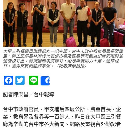
大甲三引餐廳舉辦慶祝九一記者節，台中市政府教育局局長蔣偉
民、勞工局局長林淑媛代表盧市長及區長等蒞臨為記者們摸彩並
頒發摸彩品，藝術團體表演精彩，投足舉臂媚力十足，弦律悅
耳，獲得來賓們熱烈掌聲。（記者陳榮昌攝）
Facebook
Twitter
Line
Share
記者陳榮昌／台中報導
台中市政府官員、甲安埔后四區公所、農會首長、企
業、教育界及各界等一百餘人，昨日在大甲區三引餐
廳為辛勤的台中市各大新聞、網路及電視台外勤記者