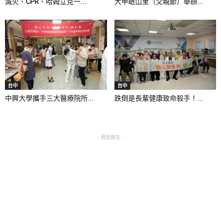
滅火、CPR、哈姆立克一...
大甲岷山里（父親節）舉辦...
台中
台中
中興大學攜手三大醫療院所...
跌倒是長輩健康致命殺手！...
- 贊助廣告 -