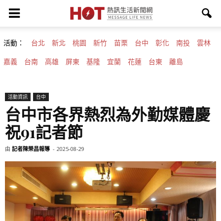
活動：
台北
新北
桃園
新竹
苗栗
台中
彰化
南投
雲林
嘉義
台南
高雄
屏東
基隆
宜蘭
花蓮
台東
離島
活動資訊
台中
台中市各界熱烈為外勤媒體慶
祝91記者節
由
記者陳榮昌報導
-
2025-08-29