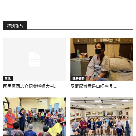
特別報導
彰化
健康醫療
國民黨同志介紹會巡迴大村...
反覆感冒竟是口咽癌 引...