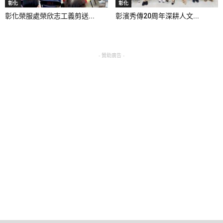
彰化
彰化
彰化榮服處榮欣志工義剪送...
彰濱秀傳20周年深耕人文...
- 贊助廣告 -