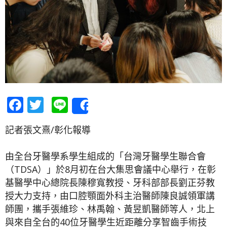
Facebook
Twitter
Line
Share
記者張文熹/彰化報導
由全台牙醫學系學生組成的「台灣牙醫學生聯合會
（TDSA）」於8月初在台大集思會議中心舉行，在彰
基醫學中心總院長陳穆寬教授、牙科部部長劉正芬教
授大力支持，由口腔顎面外科主治醫師陳良誠領軍講
師團，攜手張維珍、林禹翰、黃昱凱醫師等人，北上
與來自全台的40位牙醫學生近距離分享智齒手術技