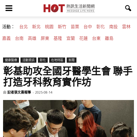
活動：
台北
新北
桃園
新竹
苗栗
台中
彰化
南投
雲林
嘉義
台南
高雄
屏東
基隆
宜蘭
花蓮
台東
離島
健康醫療
活動資訊
彰化
在地特區
新聞
彰基助攻全國牙醫學生會 聯手
打造牙科教育實作坊
由
記者張文熹報導
-
2025-08-14