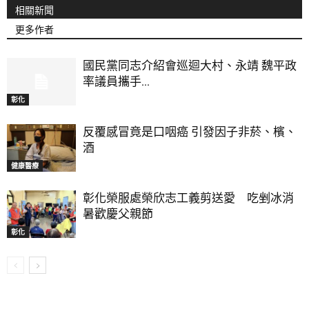
相關新聞
更多作者
國民黨同志介紹會巡迴大村、永靖 魏平政
率議員攜手...
彰化
反覆感冒竟是口咽癌 引發因子非菸、檳、
酒
健康醫療
彰化榮服處榮欣志工義剪送愛 吃剉冰消
暑歡慶父親節
彰化